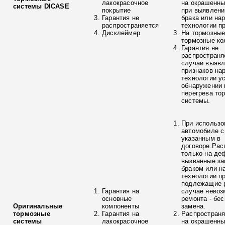
лакокрасочное
на окрашенны
системы DICASE
покрытие
при выявлени
Гарантия не
брака или на
распространяется
технологии п
Дисклеймер
На тормозные
тормозные ко
Гарантия не
распространя
случаи выяв
признаков на
технологии у
обнаружении 
перегрева то
системы.
При использо
автомобиле с
указанным в
договоре.Рас
только на де
вызванные з
браком или н
технологии п
подлежащие р
Гарантия на
случае невоз
основные
ремонта - бе
Оригинальные
компоненты
замена.
тормозные
Гарантия на
Распространя
системы
лакокрасочное
на окрашенны