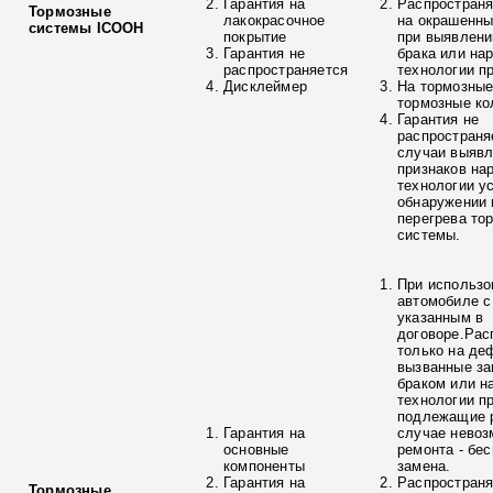
Гарантия на
Распространя
Тормозные
лакокрасочное
на окрашенны
системы ICOOH
покрытие
при выявлени
Гарантия не
брака или на
распространяется
технологии п
Дисклеймер
На тормозные
тормозные ко
Гарантия не
распространя
случаи выяв
признаков на
технологии у
обнаружении 
перегрева то
системы.
При использо
автомобиле с
указанным в
договоре.Рас
только на де
вызванные з
браком или н
технологии п
подлежащие р
Гарантия на
случае невоз
основные
ремонта - бе
компоненты
замена.
Гарантия на
Распространя
Тормозные