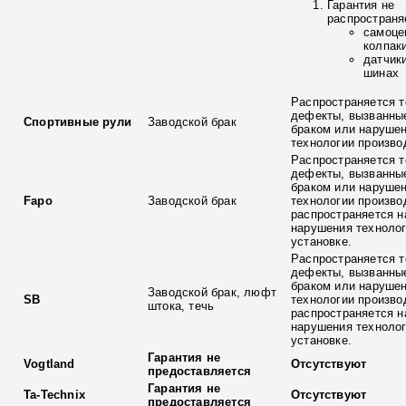
Гарантия не
распространя
самоце
колпак
датчик
шинах
Распространяется т
дефекты, вызванны
Спортивные рули
Заводской брак
браком или наруше
технологии произво
Распространяется т
дефекты, вызванны
браком или наруше
Fapo
Заводской брак
технологии произво
распространяется н
нарушения технолог
установке.
Распространяется т
дефекты, вызванны
браком или наруше
Заводской брак, люфт
SB
технологии произво
штока, течь
распространяется н
нарушения технолог
установке.
Гарантия не
Vogtland
Отсутствуют
предоставляется
Гарантия не
Ta-Technix
Отсутствуют
предоставляется