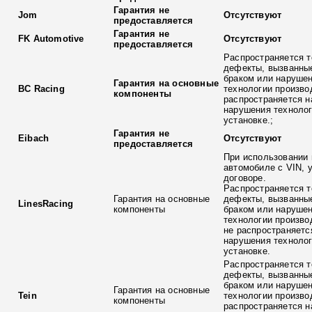
Гарантия не
Jom
Отсутствуют
предоставляется
Гарантия не
FK Automotive
Отсутствуют
предоставляется
Распространяется т
дефекты, вызванны
браком или наруше
Гарантия на основные
BC Racing
технологии произво
компоненты
распространяется н
нарушения технолог
установке.;
Гарантия не
Eibach
Отсутствуют
предоставляется
При использовании 
автомобиле с VIN, 
договоре.
Распространяется т
Гарантия на основные
дефекты, вызванны
LinesRacing
компоненты
браком или наруше
технологии произво
не распространяетс
нарушения технолог
установке.
Распространяется т
дефекты, вызванны
браком или наруше
Гарантия на основные
Tein
технологии произво
компоненты
распространяется н