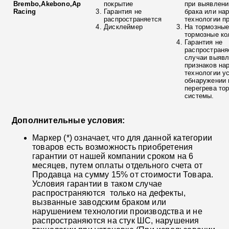
Brembo,Akebono,Ap
покрытие
при выявлени
Racing
Гарантия не
брака или на
распространяется
технологии п
Дисклеймер
На тормозные
тормозные ко
Гарантия не
распространя
случаи выяв
признаков на
технологии у
обнаружении 
перегрева то
системы.
Дополнительные условия:
Маркер (*) означает, что для данной категории
товаров есть возможность приобретения
гарантии от нашей компании сроком на 6
месяцев, путем оплаты отдельного счета от
Продавца на сумму 15% от стоимости Товара.
Условия гарантии в таком случае
распространяются только на дефекты,
вызванные заводским браком или
нарушением технологии производства и не
распространяются на стук ШС, нарушения