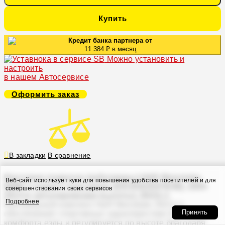
Купить
Кредит банка партнера от
11 384 ₽ в месяц
Можно установить и
настроить
в нашем Автосервисе
Оформить заказ
В закладки
В сравнение
Винтовая подвеска (койловеры) H&R Monotube,
Веб-сайт использует куки для повышения удобства посетителей и для
BMW 1 серия 1 поколение (E81/E82/E87/E88), 2004-
совершенствования своих сервисов
2014 (с регулировками высоты), 29211-1
Подробнее
Койловерный комплект H&R Monotube 29211-1
Принять
обеспечивает спортивные характеристики без потери
комфорта езды и регулируется по высоте благодаря