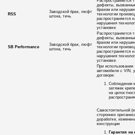
Распространяется т
дефекты, вызванны
браком или наруше
Заводской брак, люфт
RSS
технологии произво
штока, течь
распространяется н
нарушения технолог
установке.
Распространяется т
дефекты, вызванны
браком или наруше
Заводской брак, люфт
SB Performance
технологии произво
штока, течь
распространяется н
нарушения технолог
установке.
При использовании 
автомобиле с VIN, 
договоре:
Соблюдении 
затяжек креп
на целостнос
распространя
Самостоятельной (и
сторонних ориганиз
доработке, изменен
конструкции
Гарантия на