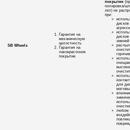
покрытие
(п
полировка/ш
лкп) не расп
при:
исполь
дисков
агресс
исполь
Гарантия на
дисков
механическую
зимней
целостность
распыл
SB Wheels
Гарантия на
очисти
лакокрасочное
горячи
покрытие
исполь
очищаю
высоко
очисти
исполь
контак
для ди
матовы
влияни
химиче
исполь
очистк
любом 
воздей
повлек
повреж