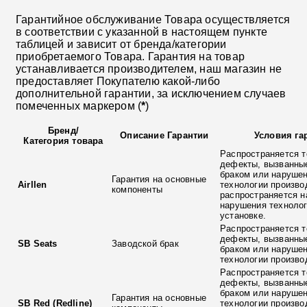
Гарантийное обслуживание Товара осуществляется
в соответствии с указанной в настоящем пункте
таблицей и зависит от бренда/категории
приобретаемого Товара. Гарантия на товар
устанавливается производителем, наш магазин не
предоставляет Покупателю какой-либо
дополнительной гарантии, за исключением случаев
помеченных маркером (
*
)
Бренд
/
Описание Гарантии
Условия га
Категория товара
Распространяется т
дефекты, вызванны
браком или наруше
Гарантия на основные
Airllen
технологии произво
компоненты
распространяется н
нарушения технолог
установке.
Распространяется т
дефекты, вызванны
SB Seats
Заводской брак
браком или наруше
технологии произво
Распространяется т
дефекты, вызванны
браком или наруше
Гарантия на основные
SB Red (Redline)
технологии произво