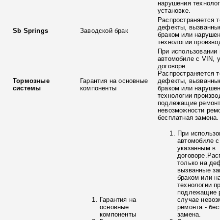
нарушения технолог
установке.
Распространяется т
дефекты, вызванны
Sb Springs
Заводской брак
браком или наруше
технологии произво
При использовании 
автомобиле с VIN, 
договоре.
Распространяется т
Тормозные
Гарантия на основные
дефекты, вызванны
системы
компоненты
браком или наруше
технологии произво
подлежащие ремонт
невозможности ремо
бесплатная замена.
При использо
автомобиле с
указанным в
договоре.Рас
только на де
вызванные з
браком или н
технологии п
подлежащие р
Гарантия на
случае невоз
основные
ремонта - бе
компоненты
замена.