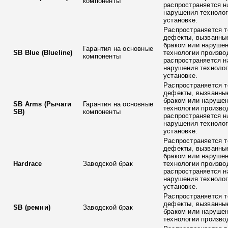
компоненты
распространяется н
нарушения технолог
установке.
Распространяется т
дефекты, вызванны
браком или наруше
Гарантия на основные
SB Blue (Blueline)
технологии произво
компоненты
распространяется н
нарушения технолог
установке.
Распространяется т
дефекты, вызванны
браком или наруше
SB Arms (Рычаги
Гарантия на основные
технологии произво
SB)
компоненты
распространяется н
нарушения технолог
установке.
Распространяется т
дефекты, вызванны
браком или наруше
Hardrace
Заводской брак
технологии произво
распространяется н
нарушения технолог
установке.
Распространяется т
дефекты, вызванны
SB (ремни)
Заводской брак
браком или наруше
технологии произво