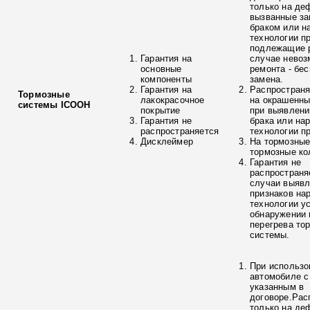
только на де
вызванные з
браком или н
технологии п
подлежащие р
Гарантия на
случае невоз
основные
ремонта - бе
компоненты
замена.
Гарантия на
Распространя
Тормозные
лакокрасочное
на окрашенны
системы ICOOH
покрытие
при выявлени
Гарантия не
брака или на
распространяется
технологии п
Дисклеймер
На тормозные
тормозные ко
Гарантия не
распространя
случаи выяв
признаков на
технологии у
обнаружении 
перегрева то
системы.
При использо
автомобиле с
указанным в
договоре.Рас
только на де