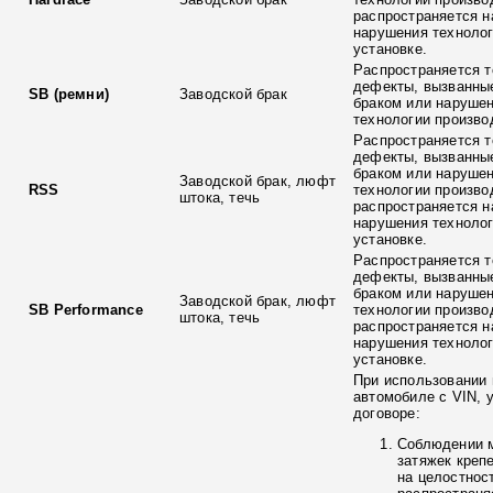
распространяется н
нарушения технолог
установке.
Распространяется т
дефекты, вызванны
SB (ремни)
Заводской брак
браком или наруше
технологии произво
Распространяется т
дефекты, вызванны
браком или наруше
Заводской брак, люфт
RSS
технологии произво
штока, течь
распространяется н
нарушения технолог
установке.
Распространяется т
дефекты, вызванны
браком или наруше
Заводской брак, люфт
SB Performance
технологии произво
штока, течь
распространяется н
нарушения технолог
установке.
При использовании 
автомобиле с VIN, 
договоре:
Соблюдении 
затяжек креп
на целостнос