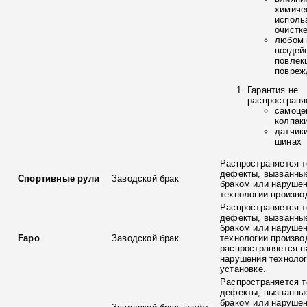
химиче
исполь
очистк
любом 
воздей
повлек
повреж
Гарантия не
распространя
самоце
колпак
датчик
шинах
Распространяется т
дефекты, вызванны
Спортивные рули
Заводской брак
браком или наруше
технологии произво
Распространяется т
дефекты, вызванны
браком или наруше
Fapo
Заводской брак
технологии произво
распространяется н
нарушения технолог
установке.
Распространяется т
дефекты, вызванны
браком или наруше