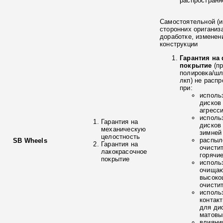
распространя
Самостоятельной (и
сторонних ориганиз
доработке, изменен
конструкции
Гарантия на
покрытие
(п
полировка/ш
лкп) не расп
при:
исполь
дисков
агресс
исполь
Гарантия на
дисков
механическую
зимней
целостность
распыл
SB Wheels
Гарантия на
очисти
лакокрасочное
горячи
покрытие
исполь
очищаю
высоко
очисти
исполь
контак
для ди
матовы
влияни