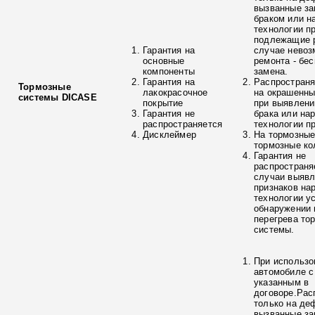
вызванные з
браком или н
технологии п
подлежащие р
Гарантия на
случае невоз
основные
ремонта - бе
компоненты
замена.
Гарантия на
Распространя
Тормозные
лакокрасочное
на окрашенны
системы DICASE
покрытие
при выявлени
Гарантия не
брака или на
распространяется
технологии п
Дисклеймер
На тормозные
тормозные ко
Гарантия не
распространя
случаи выяв
признаков на
технологии у
обнаружении 
перегрева то
системы.
При использо
автомобиле с
указанным в
договоре.Рас
только на де
вызванные з