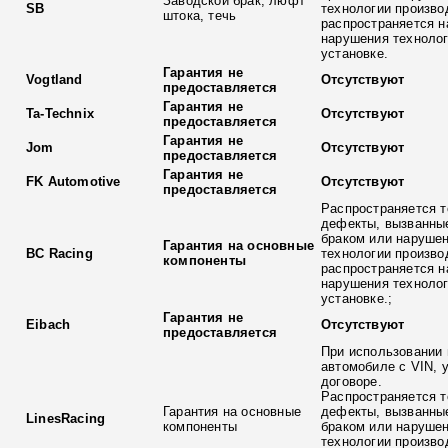
Заводской брак, люфт
SB
технологии произво
штока, течь
распространяется н
нарушения технолог
установке.
Гарантия не
Vogtland
Отсутствуют
предоставляется
Гарантия не
Ta-Technix
Отсутствуют
предоставляется
Гарантия не
Jom
Отсутствуют
предоставляется
Гарантия не
FK Automotive
Отсутствуют
предоставляется
Распространяется т
дефекты, вызванны
браком или наруше
Гарантия на основные
BC Racing
технологии произво
компоненты
распространяется н
нарушения технолог
установке.;
Гарантия не
Eibach
Отсутствуют
предоставляется
При использовании 
автомобиле с VIN, 
договоре.
Распространяется т
Гарантия на основные
дефекты, вызванны
LinesRacing
компоненты
браком или наруше
технологии произво