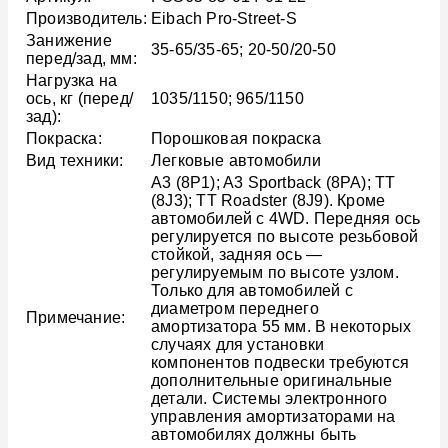
Производитель:
Eibach Pro-Street-S
Занижение
35-65/35-65; 20-50/20-50
перед/зад, мм:
Нагрузка на
ось, кг (перед/
1035/1150; 965/1150
зад):
Покраска:
Порошковая покраска
Вид техники:
Легковые автомобили
A3 (8P1); A3 Sportback (8PA); TT
(8J3); TT Roadster (8J9). Кроме
автомобилей с 4WD. Передняя ось
регулируется по высоте резьбовой
стойкой, задняя ось —
регулируемым по высоте узлом.
Только для автомобилей с
диаметром переднего
Примечание:
амортизатора 55 мм. В некоторых
случаях для установки
компонентов подвески требуются
дополнительные оригинальные
детали. Системы электронного
управления амортизаторами на
автомобилях должны быть