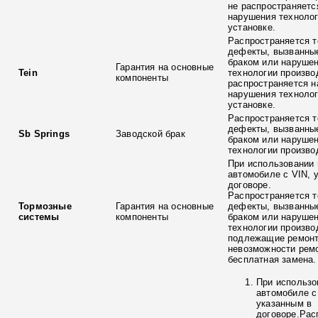
не распространяетс
нарушения технолог
установке.
Распространяется т
дефекты, вызванны
браком или наруше
Гарантия на основные
Tein
технологии произво
компоненты
распространяется н
нарушения технолог
установке.
Распространяется т
дефекты, вызванны
Sb Springs
Заводской брак
браком или наруше
технологии произво
При использовании 
автомобиле с VIN, 
договоре.
Распространяется т
Тормозные
Гарантия на основные
дефекты, вызванны
системы
компоненты
браком или наруше
технологии произво
подлежащие ремонт
невозможности ремо
бесплатная замена.
При использо
автомобиле с
указанным в
договоре.Рас