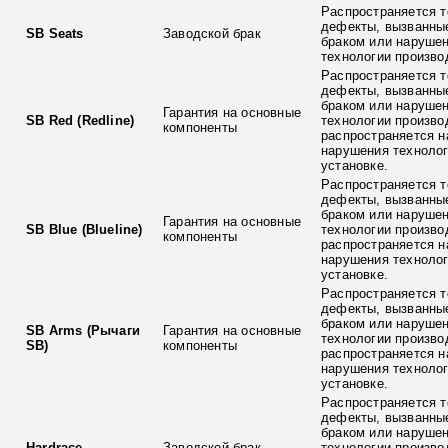
Распространяется т
дефекты, вызванны
SB Seats
Заводской брак
браком или наруше
технологии произво
Распространяется т
дефекты, вызванны
браком или наруше
Гарантия на основные
SB Red (Redline)
технологии произво
компоненты
распространяется н
нарушения технолог
установке.
Распространяется т
дефекты, вызванны
браком или наруше
Гарантия на основные
SB Blue (Blueline)
технологии произво
компоненты
распространяется н
нарушения технолог
установке.
Распространяется т
дефекты, вызванны
браком или наруше
SB Arms (Рычаги
Гарантия на основные
технологии произво
SB)
компоненты
распространяется н
нарушения технолог
установке.
Распространяется т
дефекты, вызванны
браком или наруше
Hardrace
Заводской брак
технологии произво