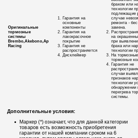
браком или н
технологии п
подлежащие р
Гарантия на
случае невоз
основные
ремонта - бе
Оригинальные
компоненты
замена.
тормозные
Гарантия на
Распространя
системы
лакокрасочное
на окрашенны
Brembo,Akebono,Ap
покрытие
при выявлени
Racing
Гарантия не
брака или на
распространяется
технологии п
Дисклеймер
На тормозные
тормозные ко
Гарантия не
распространя
случаи выяв
признаков на
технологии у
обнаружении 
перегрева то
системы.
Дополнительные условия:
Маркер (*) означает, что для данной категории
товаров есть возможность приобретения
гарантии от нашей компании сроком на 6