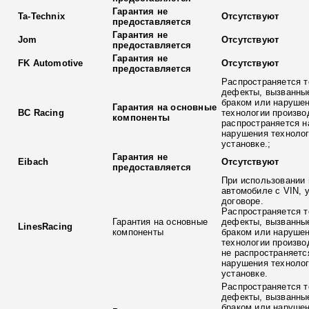
Гарантия не
Ta-Technix
Отсутствуют
предоставляется
Гарантия не
Jom
Отсутствуют
предоставляется
Гарантия не
FK Automotive
Отсутствуют
предоставляется
Распространяется т
дефекты, вызванны
браком или наруше
Гарантия на основные
BC Racing
технологии произво
компоненты
распространяется н
нарушения технолог
установке.;
Гарантия не
Eibach
Отсутствуют
предоставляется
При использовании 
автомобиле с VIN, 
договоре.
Распространяется т
Гарантия на основные
дефекты, вызванны
LinesRacing
компоненты
браком или наруше
технологии произво
не распространяетс
нарушения технолог
установке.
Распространяется т
дефекты, вызванны
браком или наруше