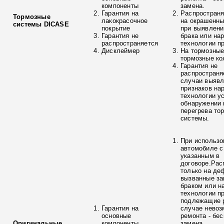
компоненты
замена.
Гарантия на
Распространя
Тормозные
лакокрасочное
на окрашенны
системы DICASE
покрытие
при выявлени
Гарантия не
брака или на
распространяется
технологии п
Дисклеймер
На тормозные
тормозные ко
Гарантия не
распространя
случаи выяв
признаков на
технологии у
обнаружении 
перегрева то
системы.
При использо
автомобиле с
указанным в
договоре.Рас
только на де
вызванные з
браком или н
технологии п
подлежащие р
Гарантия на
случае невоз
основные
ремонта - бе
Оригинальные
компоненты
замена.