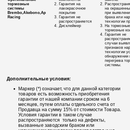
тормозные
Гарантия на
Распространя
системы
лакокрасочное
на окрашенны
Brembo,Akebono,Ap
покрытие
при выявлени
Racing
Гарантия не
брака или на
распространяется
технологии п
Дисклеймер
На тормозные
тормозные ко
Гарантия не
распространя
случаи выяв
признаков на
технологии у
обнаружении 
перегрева то
системы.
Дополнительные условия:
Маркер (*) означает, что для данной категории
товаров есть возможность приобретения
гарантии от нашей компании сроком на 6
месяцев, путем оплаты отдельного счета от
Продавца на сумму 15% от стоимости Товара.
Условия гарантии в таком случае
распространяются только на дефекты,
вызванные заводским браком или