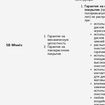
Гарантия на
покрытие
(п
полировка/ш
лкп) не расп
при:
исполь
дисков
агресс
исполь
Гарантия на
дисков
механическую
зимней
целостность
распыл
SB Wheels
Гарантия на
очисти
лакокрасочное
горячи
покрытие
исполь
очищаю
высоко
очисти
исполь
контак
для ди
матовы
влияни
химиче
исполь
очистк
любом 
воздей
повлек