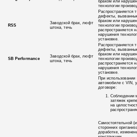
браком или наруше
технологии произво
Распространяется т
дефекты, вызванны
браком или наруше
Заводской брак, люфт
RSS
технологии произво
штока, течь
распространяется н
нарушения технолог
установке.
Распространяется т
дефекты, вызванны
браком или наруше
Заводской брак, люфт
SB Performance
технологии произво
штока, течь
распространяется н
нарушения технолог
установке.
При использовании 
автомобиле с VIN, 
договоре:
Соблюдении 
затяжек креп
на целостнос
распространя
Самостоятельной (и
сторонних ориганиз
доработке, изменен
конструкции