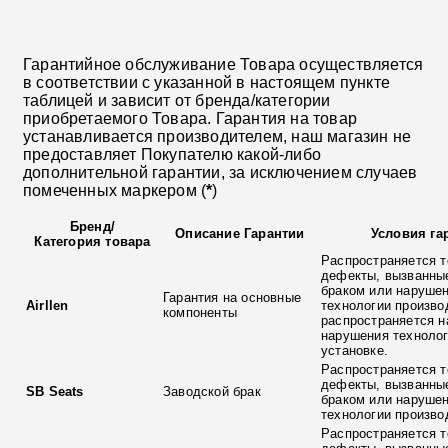
Гарантийное обслуживание Товара осуществляется
в соответствии с указанной в настоящем пункте
таблицей и зависит от бренда/категории
приобретаемого Товара. Гарантия на товар
устанавливается производителем, наш магазин не
предоставляет Покупателю какой-либо
дополнительной гарантии, за исключением случаев
помеченных маркером (
*
)
Бренд
/
Описание Гарантии
Условия га
Категория товара
Распространяется т
дефекты, вызванны
браком или наруше
Гарантия на основные
Airllen
технологии произво
компоненты
распространяется н
нарушения технолог
установке.
Распространяется т
дефекты, вызванны
SB Seats
Заводской брак
браком или наруше
технологии произво
Распространяется т