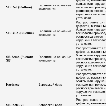
дефекты, вызванны
браком или наруше
Гарантия на основные
SB Red (Redline)
технологии произво
компоненты
распространяется н
нарушения технолог
установке.
Распространяется т
дефекты, вызванны
браком или наруше
Гарантия на основные
SB Blue (Blueline)
технологии произво
компоненты
распространяется н
нарушения технолог
установке.
Распространяется т
дефекты, вызванны
браком или наруше
SB Arms (Рычаги
Гарантия на основные
технологии произво
SB)
компоненты
распространяется н
нарушения технолог
установке.
Распространяется т
дефекты, вызванны
браком или наруше
Hardrace
Заводской брак
технологии произво
распространяется н
нарушения технолог
установке.
Распространяется т
дефекты, вызванны
SB (ремни)
Заводской брак