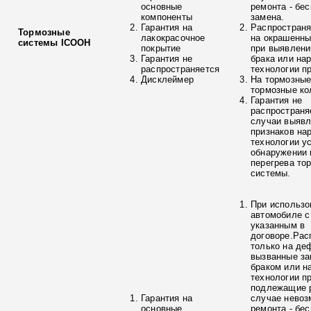
основные
ремонта - бе
компоненты
замена.
Гарантия на
Распространя
Тормозные
лакокрасочное
на окрашенны
системы ICOOH
покрытие
при выявлени
Гарантия не
брака или на
распространяется
технологии п
Дисклеймер
На тормозные
тормозные ко
Гарантия не
распространя
случаи выяв
признаков на
технологии у
обнаружении 
перегрева то
системы.
При использо
автомобиле с
указанным в
договоре.Рас
только на де
вызванные з
браком или н
технологии п
подлежащие р
Гарантия на
случае невоз
основные
ремонта - бе