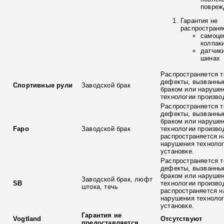
повреж
Гарантия не
распространя
самоце
колпак
датчик
шинах
Распространяется т
дефекты, вызванны
Спортивные рули
Заводской брак
браком или наруше
технологии произво
Распространяется т
дефекты, вызванны
браком или наруше
Fapo
Заводской брак
технологии произво
распространяется н
нарушения технолог
установке.
Распространяется т
дефекты, вызванны
браком или наруше
Заводской брак, люфт
SB
технологии произво
штока, течь
распространяется н
нарушения технолог
установке.
Гарантия не
Vogtland
Отсутствуют
предоставляется