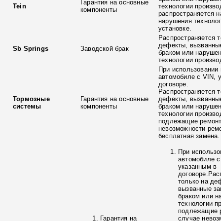
Гарантия на основные
Tein
технологии произво
компоненты
распространяется н
нарушения технолог
установке.
Распространяется т
дефекты, вызванны
Sb Springs
Заводской брак
браком или наруше
технологии произво
При использовании 
автомобиле с VIN, 
договоре.
Распространяется т
Тормозные
Гарантия на основные
дефекты, вызванны
системы
компоненты
браком или наруше
технологии произво
подлежащие ремонт
невозможности ремо
бесплатная замена.
При использо
автомобиле с
указанным в
договоре.Рас
только на де
вызванные з
браком или н
технологии п
подлежащие р
Гарантия на
случае невоз