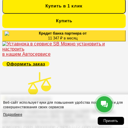
Купить в 1 клик
Купить
Кредит банка партнера от
11 347 ₽ в месяц
Можно установить и
настроить
в нашем Автосервисе
Оформить заказ
В закладки
В сравнение
Веб-сайт использует куки для повышения удобства посетителей и для
совершенствования своих сервисов
Винтовая подвеска (койловеры) H&R Monotube,
Подробнее
Audi 90 3 поколение (B4), 1991-1995 (с
Принять
регулировками высоты), 29490-1-12
Койловерный
комплект H&R Monotube 29490-1-12 обеспечивает