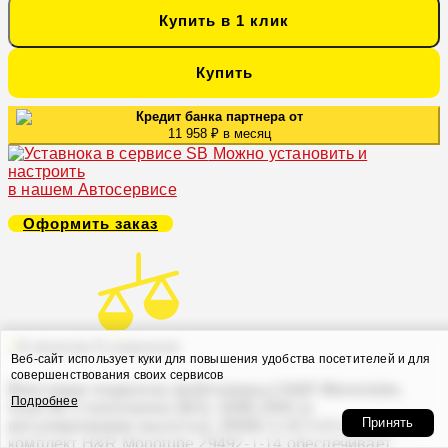
Купить в 1 клик
Купить
Кредит банка партнера от
11 958 ₽ в месяц
Можно установить и
настроить
в нашем Автосервисе
Оформить заказ
В закладки
В сравнение
Веб-сайт использует куки для повышения удобства посетителей и для
совершенствования своих сервисов
Винтовая подвеска (койловеры) H&R Monotube,
Подробнее
Audi 90 2 поколение (B3), 1986-1991 (с
Принять
регулировками высоты), 29492-1-14
Койловерный
комплект H&R Monotube 29492-1-14 обеспечивает