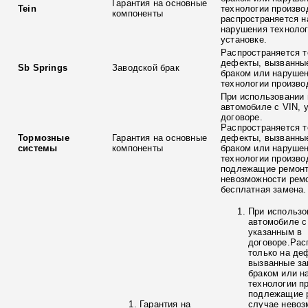
Гарантия на основные
Tein
технологии произво
компоненты
распространяется н
нарушения технолог
установке.
Распространяется т
дефекты, вызванны
Sb Springs
Заводской брак
браком или наруше
технологии произво
При использовании 
автомобиле с VIN, 
договоре.
Распространяется т
Тормозные
Гарантия на основные
дефекты, вызванны
системы
компоненты
браком или наруше
технологии произво
подлежащие ремонт
невозможности ремо
бесплатная замена.
При использо
автомобиле с
указанным в
договоре.Рас
только на де
вызванные з
браком или н
технологии п
подлежащие р
Гарантия на
случае невоз