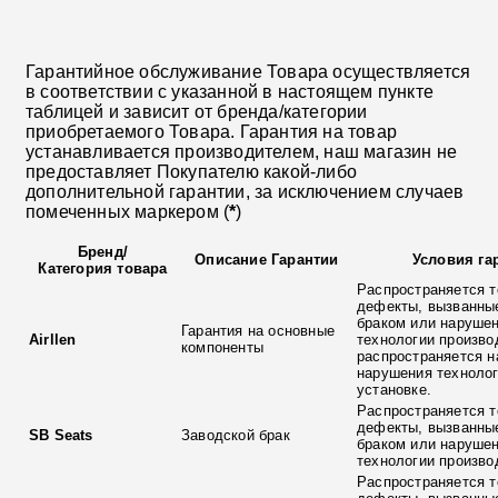
Гарантийное обслуживание Товара осуществляется
в соответствии с указанной в настоящем пункте
таблицей и зависит от бренда/категории
приобретаемого Товара. Гарантия на товар
устанавливается производителем, наш магазин не
предоставляет Покупателю какой-либо
дополнительной гарантии, за исключением случаев
помеченных маркером (
*
)
Бренд
/
Описание Гарантии
Условия га
Категория товара
Распространяется т
дефекты, вызванны
браком или наруше
Гарантия на основные
Airllen
технологии произво
компоненты
распространяется н
нарушения технолог
установке.
Распространяется т
дефекты, вызванны
SB Seats
Заводской брак
браком или наруше
технологии произво
Распространяется т