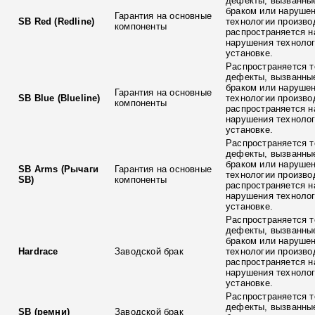
дефекты, вызванны
браком или наруше
Гарантия на основные
SB Red (Redline)
технологии произво
компоненты
распространяется н
нарушения технолог
установке.
Распространяется т
дефекты, вызванны
браком или наруше
Гарантия на основные
SB Blue (Blueline)
технологии произво
компоненты
распространяется н
нарушения технолог
установке.
Распространяется т
дефекты, вызванны
браком или наруше
SB Arms (Рычаги
Гарантия на основные
технологии произво
SB)
компоненты
распространяется н
нарушения технолог
установке.
Распространяется т
дефекты, вызванны
браком или наруше
Hardrace
Заводской брак
технологии произво
распространяется н
нарушения технолог
установке.
Распространяется т
дефекты, вызванны
SB (ремни)
Заводской брак