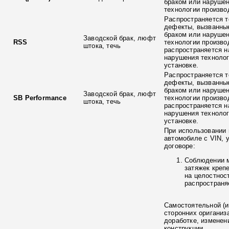
браком или наруше
технологии произво
Распространяется т
дефекты, вызванны
браком или наруше
Заводской брак, люфт
RSS
технологии произво
штока, течь
распространяется н
нарушения технолог
установке.
Распространяется т
дефекты, вызванны
браком или наруше
Заводской брак, люфт
SB Performance
технологии произво
штока, течь
распространяется н
нарушения технолог
установке.
При использовании 
автомобиле с VIN, 
договоре:
Соблюдении 
затяжек креп
на целостнос
распространя
Самостоятельной (и
сторонних ориганиз
доработке, изменен
конструкции