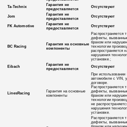
Гарантия не
Ta-Technix
Отсутствуют
предоставляется
Гарантия не
Jom
Отсутствуют
предоставляется
Гарантия не
FK Automotive
Отсутствуют
предоставляется
Распространяется т
дефекты, вызванны
браком или наруше
Гарантия на основные
BC Racing
технологии произво
компоненты
распространяется н
нарушения технолог
установке.;
Гарантия не
Eibach
Отсутствуют
предоставляется
При использовании 
автомобиле с VIN, 
договоре.
Распространяется т
Гарантия на основные
дефекты, вызванны
LinesRacing
компоненты
браком или наруше
технологии произво
не распространяетс
нарушения технолог
установке.
Распространяется т
дефекты, вызванны
браком или наруше