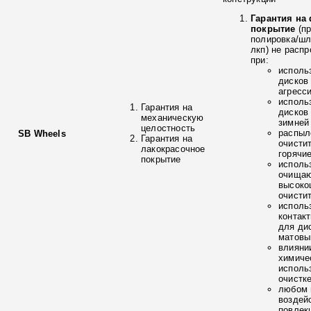
Гарантия на
покрытие
(п
полировка/ш
лкп) не расп
при:
исполь
дисков
агресс
исполь
Гарантия на
дисков
механическую
зимней
целостность
распыл
SB Wheels
Гарантия на
очисти
лакокрасочное
горячи
покрытие
исполь
очищаю
высоко
очисти
исполь
контак
для ди
матовы
влияни
химиче
исполь
очистк
любом 
воздей
повлек