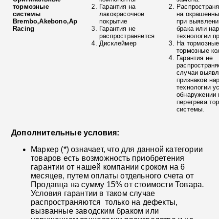
тормозные
Гарантия на
Распространя
системы
лакокрасочное
на окрашенны
Brembo,Akebono,Ap
покрытие
при выявлени
Racing
Гарантия не
брака или на
распространяется
технологии п
Дисклеймер
На тормозные
тормозные ко
Гарантия не
распространя
случаи выяв
признаков на
технологии у
обнаружении 
перегрева то
системы.
Дополнительные условия:
Маркер (*) означает, что для данной категории
товаров есть возможность приобретения
гарантии от нашей компании сроком на 6
месяцев, путем оплаты отдельного счета от
Продавца на сумму 15% от стоимости Товара.
Условия гарантии в таком случае
распространяются только на дефекты,
вызванные заводским браком или