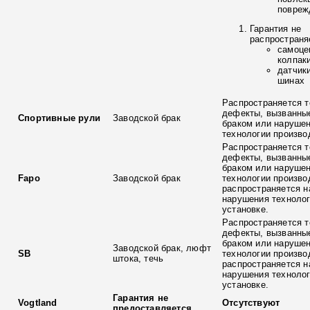
повреж
Гарантия не
распространя
самоце
колпак
датчик
шинах
Распространяется т
дефекты, вызванны
Спортивные рули
Заводской брак
браком или наруше
технологии произво
Распространяется т
дефекты, вызванны
браком или наруше
Fapo
Заводской брак
технологии произво
распространяется н
нарушения технолог
установке.
Распространяется т
дефекты, вызванны
браком или наруше
Заводской брак, люфт
SB
технологии произво
штока, течь
распространяется н
нарушения технолог
установке.
Гарантия не
Vogtland
Отсутствуют
предоставляется