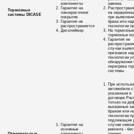
компоненты
замена.
Гарантия на
Распространя
Тормозные
лакокрасочное
на окрашенны
системы DICASE
покрытие
при выявлени
Гарантия не
брака или на
распространяется
технологии п
Дисклеймер
На тормозные
тормозные ко
Гарантия не
распространя
случаи выяв
признаков на
технологии у
обнаружении 
перегрева то
системы.
При использо
автомобиле с
указанным в
договоре.Рас
только на де
вызванные з
браком или н
технологии п
подлежащие р
Гарантия на
случае невоз
основные
ремонта - бе
Оригинальные
компоненты
замена.