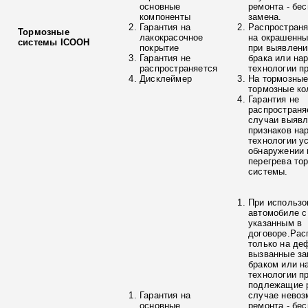
основные
ремонта - бе
компоненты
замена.
Гарантия на
Распространя
Тормозные
лакокрасочное
на окрашенны
системы ICOOH
покрытие
при выявлени
Гарантия не
брака или на
распространяется
технологии п
Дисклеймер
На тормозные
тормозные ко
Гарантия не
распространя
случаи выяв
признаков на
технологии у
обнаружении 
перегрева то
системы.
При использо
автомобиле с
указанным в
договоре.Рас
только на де
вызванные з
браком или н
технологии п
подлежащие р
Гарантия на
случае невоз
основные
ремонта - бе