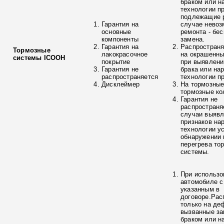
браком или н
технологии п
подлежащие р
Гарантия на
случае невоз
основные
ремонта - бе
компоненты
замена.
Гарантия на
Распространя
Тормозные
лакокрасочное
на окрашенны
системы ICOOH
покрытие
при выявлени
Гарантия не
брака или на
распространяется
технологии п
Дисклеймер
На тормозные
тормозные ко
Гарантия не
распространя
случаи выяв
признаков на
технологии у
обнаружении 
перегрева то
системы.
При использо
автомобиле с
указанным в
договоре.Рас
только на де
вызванные з
браком или н