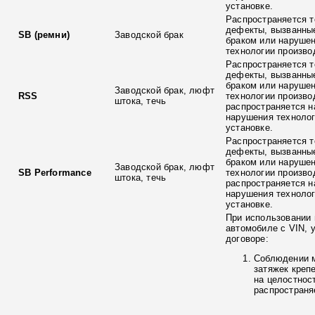
установке.
Распространяется т
дефекты, вызванны
SB (ремни)
Заводской брак
браком или наруше
технологии произво
Распространяется т
дефекты, вызванны
браком или наруше
Заводской брак, люфт
RSS
технологии произво
штока, течь
распространяется н
нарушения технолог
установке.
Распространяется т
дефекты, вызванны
браком или наруше
Заводской брак, люфт
SB Performance
технологии произво
штока, течь
распространяется н
нарушения технолог
установке.
При использовании 
автомобиле с VIN, 
договоре:
Соблюдении 
затяжек креп
на целостнос
распространя