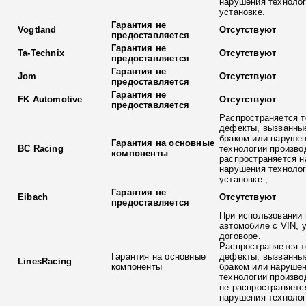
нарушения технолог
установке.
Гарантия не
Vogtland
Отсутствуют
предоставляется
Гарантия не
Ta-Technix
Отсутствуют
предоставляется
Гарантия не
Jom
Отсутствуют
предоставляется
Гарантия не
FK Automotive
Отсутствуют
предоставляется
Распространяется т
дефекты, вызванны
браком или наруше
Гарантия на основные
BC Racing
технологии произво
компоненты
распространяется н
нарушения технолог
установке.;
Гарантия не
Eibach
Отсутствуют
предоставляется
При использовании 
автомобиле с VIN, 
договоре.
Распространяется т
Гарантия на основные
дефекты, вызванны
LinesRacing
компоненты
браком или наруше
технологии произво
не распространяетс
нарушения технолог