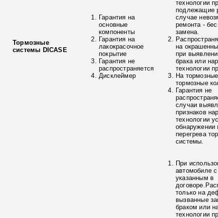
технологии п
подлежащие р
Гарантия на
случае невоз
основные
ремонта - бе
компоненты
замена.
Гарантия на
Распространя
Тормозные
лакокрасочное
на окрашенны
системы DICASE
покрытие
при выявлени
Гарантия не
брака или на
распространяется
технологии п
Дисклеймер
На тормозные
тормозные ко
Гарантия не
распространя
случаи выяв
признаков на
технологии у
обнаружении 
перегрева то
системы.
При использо
автомобиле с
указанным в
договоре.Рас
только на де
вызванные з
браком или н
технологии п