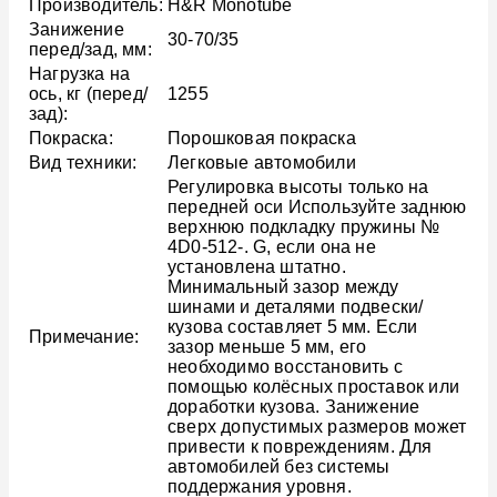
Производитель:
H&R Monotube
Занижение
30-70/35
перед/зад, мм:
Нагрузка на
ось, кг (перед/
1255
зад):
Покраска:
Порошковая покраска
Вид техники:
Легковые автомобили
Регулировка высоты только на
передней оси Используйте заднюю
верхнюю подкладку пружины №
4D0-512-. G, если она не
установлена штатно.
Минимальный зазор между
шинами и деталями подвески/
кузова составляет 5 мм. Если
Примечание:
зазор меньше 5 мм, его
необходимо восстановить с
помощью колёсных проставок или
доработки кузова. Занижение
сверх допустимых размеров может
привести к повреждениям. Для
автомобилей без системы
поддержания уровня.