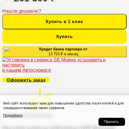
Нашли дешевле?
Купить в 1 клик
Купить
Кредит банка партнера от
13 753 ₽ в месяц
Можно установить и
настроить
в нашем Автосервисе
Оформить заказ
Веб-сайт использует куки для повышения удобства посетителей и для
совершенствования своих сервисов
В закладки
В сравнение
Подробнее
Принять
Винтовая подвеска (койловеры) H&R Monotube,