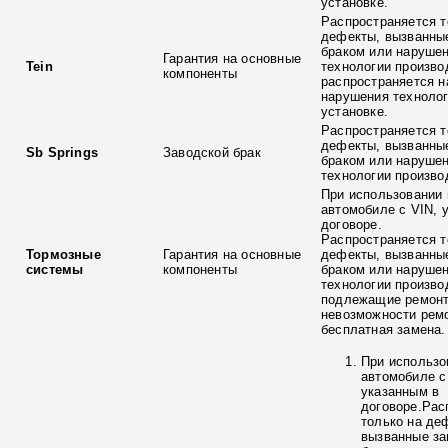
установке.
Распространяется т
дефекты, вызванны
браком или наруше
Гарантия на основные
Tein
технологии произво
компоненты
распространяется н
нарушения технолог
установке.
Распространяется т
дефекты, вызванны
Sb Springs
Заводской брак
браком или наруше
технологии произво
При использовании 
автомобиле с VIN, 
договоре.
Распространяется т
Тормозные
Гарантия на основные
дефекты, вызванны
системы
компоненты
браком или наруше
технологии произво
подлежащие ремонт
невозможности ремо
бесплатная замена.
При использо
автомобиле с
указанным в
договоре.Рас
только на де
вызванные з