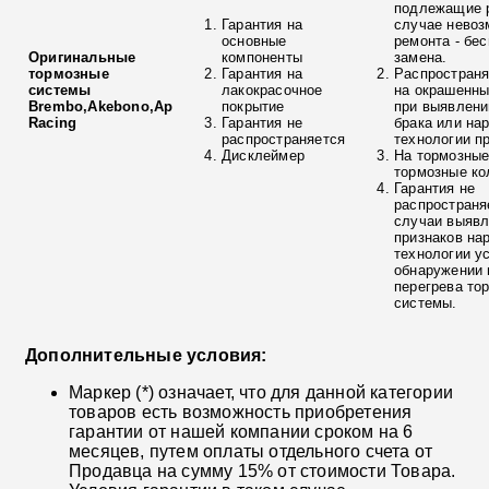
подлежащие р
Гарантия на
случае невоз
основные
ремонта - бе
Оригинальные
компоненты
замена.
тормозные
Гарантия на
Распространя
системы
лакокрасочное
на окрашенны
Brembo,Akebono,Ap
покрытие
при выявлени
Racing
Гарантия не
брака или на
распространяется
технологии п
Дисклеймер
На тормозные
тормозные ко
Гарантия не
распространя
случаи выяв
признаков на
технологии у
обнаружении 
перегрева то
системы.
Дополнительные условия:
Маркер (*) означает, что для данной категории
товаров есть возможность приобретения
гарантии от нашей компании сроком на 6
месяцев, путем оплаты отдельного счета от
Продавца на сумму 15% от стоимости Товара.