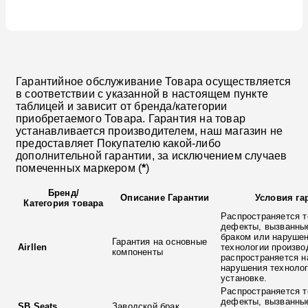
Гарантийное обслуживание Товара осуществляется
в соответствии с указанной в настоящем пункте
таблицей и зависит от бренда/категории
приобретаемого Товара. Гарантия на товар
устанавливается производителем, наш магазин не
предоставляет Покупателю какой-либо
дополнительной гарантии, за исключением случаев
помеченных маркером (
*
)
Бренд
/
Описание Гарантии
Условия га
Категория товара
Распространяется т
дефекты, вызванны
браком или наруше
Гарантия на основные
Airllen
технологии произво
компоненты
распространяется н
нарушения технолог
установке.
Распространяется т
дефекты, вызванны
SB Seats
Заводской брак