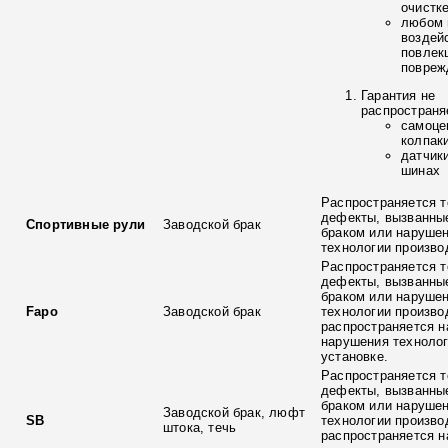
очистк
любом 
воздей
повлек
повреж
Гарантия не
распространя
самоце
колпак
датчик
шинах
Распространяется т
дефекты, вызванны
Спортивные рули
Заводской брак
браком или наруше
технологии произво
Распространяется т
дефекты, вызванны
браком или наруше
Fapo
Заводской брак
технологии произво
распространяется н
нарушения технолог
установке.
Распространяется т
дефекты, вызванны
браком или наруше
Заводской брак, люфт
SB
технологии произво
штока, течь
распространяется н