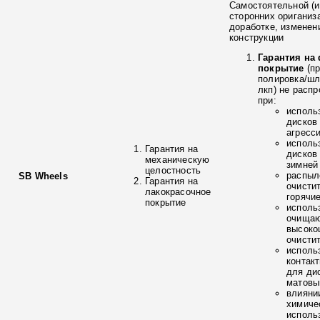
Самостоятельной (и
сторонних ориганиз
доработке, изменен
конструкции
Гарантия на
покрытие
(п
полировка/ш
лкп) не расп
при:
исполь
дисков
агресс
исполь
Гарантия на
дисков
механическую
зимней
целостность
распыл
SB Wheels
Гарантия на
очисти
лакокрасочное
горячи
покрытие
исполь
очищаю
высоко
очисти
исполь
контак
для ди
матовы
влияни
химиче
исполь