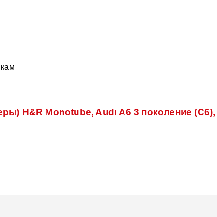
икам
ы) H&R Monotube, Audi A6 3 поколение (C6),