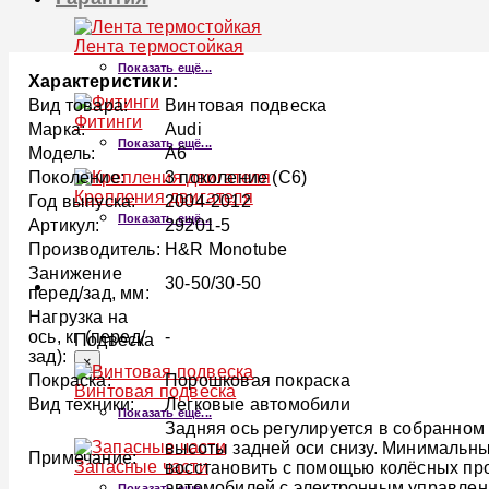
Лента термостойкая
Показать ещё...
Характеристики:
Вид товара:
Винтовая подвеска
Фитинги
Марка:
Audi
Показать ещё...
Модель:
A6
Поколение:
3 поколение (C6)
Крепления двигателя
Год выпуска:
2004-2012
Показать ещё...
Артикул:
29201-5
Производитель:
H&R Monotube
Занижение
30-50/30-50
ПОДВЕСКА
перед/зад, мм:
Нагрузка на
ось, кг (перед/
-
Подвеска
зад):
×
Покраска:
Порошковая покраска
Винтовая подвеска
Вид техники:
Легковые автомобили
Показать ещё...
Задняя ось регулируется в собранном
высоты задней оси снизу. Минимальны
Примечание:
Запасные части
восстановить с помощью колёсных про
автомобилей с электронным управлен
Показать ещё...