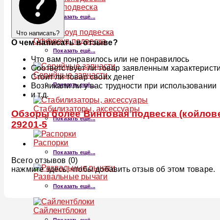
Пневмоподвеска
Показать ещё...
Что написать?
Оффроуд подвеска
О чем написать в отзыве?
Показать ещё...
Что вам понравилось или не понравилось
Соответствует ли товар заявленным характерист
Серийные запчасти
Стоит ли товар своих денег
Показать ещё...
Возникали ли у вас трудности при использовании
и т.д.
Стабилизаторы, аксессуары
Обзоры более Винтовая подвеска (койловер
Показать ещё...
29201-5
Распорки
Показать ещё...
Всего отзывов (0)
нажмите здесь, чтобы добавить отзыв об этом товаре.
Развальные рычаги
Показать ещё...
Сайлентблоки