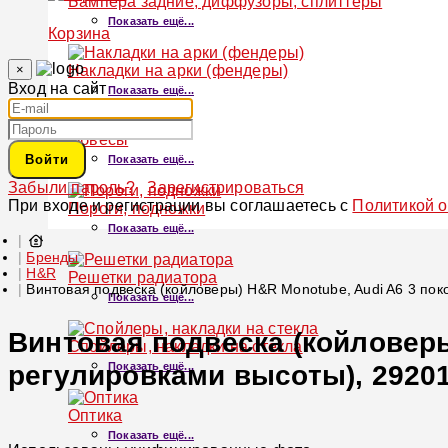
Бампера задние, диффузоры, сплиттеры
Показать ещё...
Корзина
×
Накладки на арки (фендеры)
Вход на сайт
Показать ещё...
Обвесы
Войти
Показать ещё...
Забыли пароль?
Зарегистрироваться
При входе и регистрации вы соглашаетесь с
Политикой 
Пороги, подножки
Показать ещё...
Бренды
H&R
Решетки радиатора
Винтовая подвеска (койловеры) H&R Monotube, Audi A6 3 пок
Показать ещё...
Винтовая подвеска (койловеры)
Спойлеры, накладки на стекла
регулировками высоты), 29201
Показать ещё...
Оптика
Показать ещё...