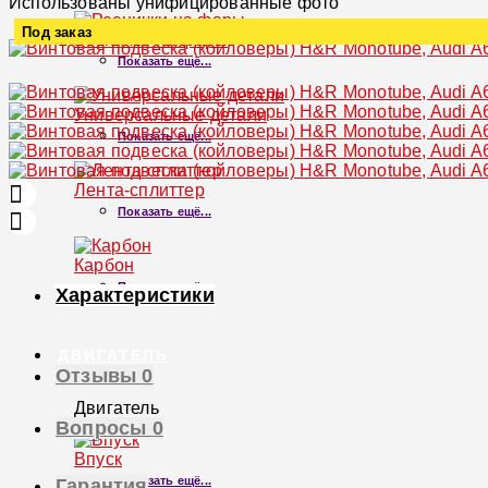
Использованы унифицированные фото
Под заказ
Реснички на фары
Показать ещё...
Увеличить
Универсальные детали
Показать ещё...
Лента-сплиттер
Показать ещё...
Карбон
Показать ещё...
Характеристики
ДВИГАТЕЛЬ
Отзывы
0
Двигатель
Вопросы
0
×
Впуск
Показать ещё...
Гарантия