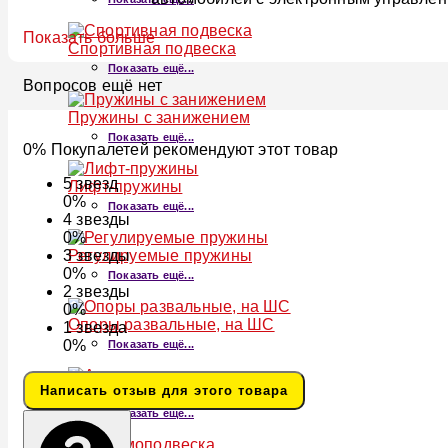
Показать больше
Спортивная подвеска
Показать ещё...
Вопросов ещё нет
Пружины с занижением
Показать ещё...
0% Покупалетей рекомендуют этот товар
5
звезд
Лифт-пружины
0%
Показать ещё...
4
звезды
0%
Регулируемые пружины
3
звезды
0%
Показать ещё...
2
звезды
0%
Опоры развальные, на ШС
1
звезда
0%
Показать ещё...
Написать отзыв для этого товара
Аиркапсы
Показать ещё...