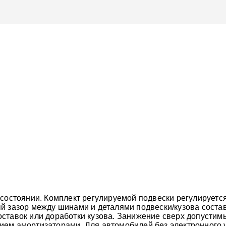
 состоянии. Комплект регулируемой подвески регулируетс
й зазор между шинами и деталями подвески/кузова состав
ставок или доработки кузова. Занижение сверх допустим
ием амортизаторами. Для автомобилей без электронного 