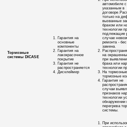
автомобиле с
указанным в
договоре.Рас
только на де
вызванные з
браком или н
технологии п
подлежащие р
Гарантия на
случае невоз
основные
ремонта - бе
компоненты
замена.
Гарантия на
Распространя
Тормозные
лакокрасочное
на окрашенны
системы DICASE
покрытие
при выявлени
Гарантия не
брака или на
распространяется
технологии п
Дисклеймер
На тормозные
тормозные ко
Гарантия не
распространя
случаи выяв
признаков на
технологии у
обнаружении 
перегрева то
системы.
При использо