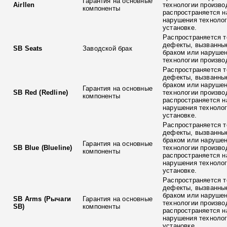
Гарантия на основные
Airllen
технологии произво
компоненты
распространяется н
нарушения технолог
установке.
Распространяется т
дефекты, вызванны
SB Seats
Заводской брак
браком или наруше
технологии произво
Распространяется т
дефекты, вызванны
браком или наруше
Гарантия на основные
SB Red (Redline)
технологии произво
компоненты
распространяется н
нарушения технолог
установке.
Распространяется т
дефекты, вызванны
браком или наруше
Гарантия на основные
SB Blue (Blueline)
технологии произво
компоненты
распространяется н
нарушения технолог
установке.
Распространяется т
дефекты, вызванны
браком или наруше
SB Arms (Рычаги
Гарантия на основные
технологии произво
SB)
компоненты
распространяется н
нарушения технолог
установке.