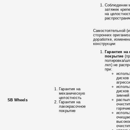
Соблюдении 
затяжек креп
на целостнос
распространя
Самостоятельной (и
сторонних ориганиз
доработке, изменен
конструкции
Гарантия на
покрытие
(п
полировка/ш
лкп) не расп
при:
исполь
дисков
агресс
исполь
Гарантия на
дисков
механическую
зимней
целостность
распыл
SB Wheels
Гарантия на
очисти
лакокрасочное
горячи
покрытие
исполь
очищаю
высоко
очисти