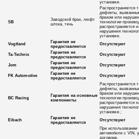
установке.
Распространяется т
дефекты, вызванны
браком или наруше
Заводской брак, люфт
SB
технологии произво
штока, течь
распространяется н
нарушения технолог
установке.
Гарантия не
Vogtland
Отсутствуют
предоставляется
Гарантия не
Ta-Technix
Отсутствуют
предоставляется
Гарантия не
Jom
Отсутствуют
предоставляется
Гарантия не
FK Automotive
Отсутствуют
предоставляется
Распространяется т
дефекты, вызванны
браком или наруше
Гарантия на основные
BC Racing
технологии произво
компоненты
распространяется н
нарушения технолог
установке.;
Гарантия не
Eibach
Отсутствуют
предоставляется
При использовании 
автомобиле с VIN, 
договоре.