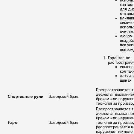
исполь
контак
для ди
матовы
влияни
химиче
исполь
очистк
любом 
воздей
повлек
повреж
Гарантия не
распространя
самоце
колпак
датчик
шинах
Распространяется т
дефекты, вызванны
Спортивные рули
Заводской брак
браком или наруше
технологии произво
Распространяется т
дефекты, вызванны
браком или наруше
Fapo
Заводской брак
технологии произво
распространяется н
нарушения технолог