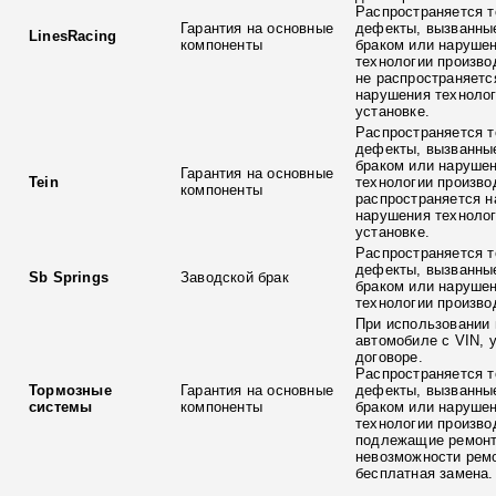
Распространяется т
Гарантия на основные
дефекты, вызванны
LinesRacing
компоненты
браком или наруше
технологии произво
не распространяетс
нарушения технолог
установке.
Распространяется т
дефекты, вызванны
браком или наруше
Гарантия на основные
Tein
технологии произво
компоненты
распространяется н
нарушения технолог
установке.
Распространяется т
дефекты, вызванны
Sb Springs
Заводской брак
браком или наруше
технологии произво
При использовании 
автомобиле с VIN, 
договоре.
Распространяется т
Тормозные
Гарантия на основные
дефекты, вызванны
системы
компоненты
браком или наруше
технологии произво
подлежащие ремонт
невозможности ремо
бесплатная замена.