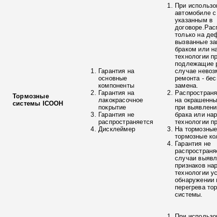
При использо
автомобиле с
указанным в
договоре.Рас
только на де
вызванные з
браком или н
технологии п
подлежащие р
Гарантия на
случае невоз
основные
ремонта - бе
компоненты
замена.
Гарантия на
Распространя
Тормозные
лакокрасочное
на окрашенны
системы ICOOH
покрытие
при выявлени
Гарантия не
брака или на
распространяется
технологии п
Дисклеймер
На тормозные
тормозные ко
Гарантия не
распространя
случаи выяв
признаков на
технологии у
обнаружении 
перегрева то
системы.
При использо