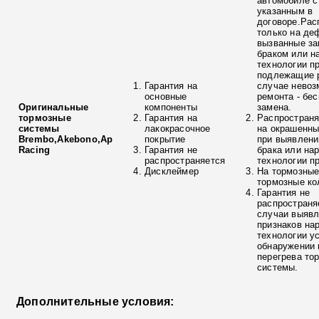
автомобиле с
указанным в
договоре.Рас
только на де
вызванные з
браком или н
технологии п
подлежащие р
Гарантия на
случае невоз
основные
ремонта - бе
Оригинальные
компоненты
замена.
тормозные
Гарантия на
Распространя
системы
лакокрасочное
на окрашенны
Brembo,Akebono,Ap
покрытие
при выявлени
Racing
Гарантия не
брака или на
распространяется
технологии п
Дисклеймер
На тормозные
тормозные ко
Гарантия не
распространя
случаи выяв
признаков на
технологии у
обнаружении 
перегрева то
системы.
Дополнительные условия: