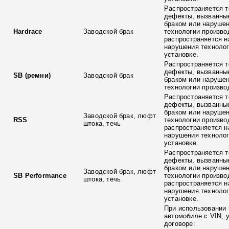
Распространяется т
дефекты, вызванны
браком или наруше
Hardrace
Заводской брак
технологии произво
распространяется н
нарушения технолог
установке.
Распространяется т
дефекты, вызванны
SB (ремни)
Заводской брак
браком или наруше
технологии произво
Распространяется т
дефекты, вызванны
браком или наруше
Заводской брак, люфт
RSS
технологии произво
штока, течь
распространяется н
нарушения технолог
установке.
Распространяется т
дефекты, вызванны
браком или наруше
Заводской брак, люфт
SB Performance
технологии произво
штока, течь
распространяется н
нарушения технолог
установке.
При использовании 
автомобиле с VIN, 
договоре: