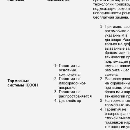
технологии произво
подлежащие ремонт
невозможности ремо
бесплатная замена.
При использо
автомобиле с
указанным в
договоре.Рас
только на де
вызванные з
браком или н
технологии п
подлежащие р
Гарантия на
случае невоз
основные
ремонта - бе
компоненты
замена.
Гарантия на
Распространя
Тормозные
лакокрасочное
на окрашенны
системы ICOOH
покрытие
при выявлени
Гарантия не
брака или на
распространяется
технологии п
Дисклеймер
На тормозные
тормозные ко
Гарантия не
распространя
случаи выяв
признаков на
технологии у