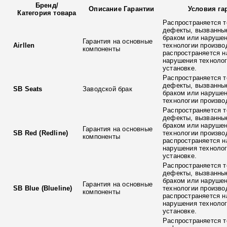
Бренд
/
Описание Гарантии
Условия га
Категория товара
Распространяется т
дефекты, вызванны
браком или наруше
Гарантия на основные
Airllen
технологии произво
компоненты
распространяется н
нарушения технолог
установке.
Распространяется т
дефекты, вызванны
SB Seats
Заводской брак
браком или наруше
технологии произво
Распространяется т
дефекты, вызванны
браком или наруше
Гарантия на основные
SB Red (Redline)
технологии произво
компоненты
распространяется н
нарушения технолог
установке.
Распространяется т
дефекты, вызванны
браком или наруше
Гарантия на основные
SB Blue (Blueline)
технологии произво
компоненты
распространяется н
нарушения технолог
установке.
Распространяется т