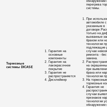
обнаружении 
перегрева то
системы.
При использо
автомобиле с
указанным в
договоре.Рас
только на де
вызванные з
браком или н
технологии п
подлежащие р
Гарантия на
случае невоз
основные
ремонта - бе
компоненты
замена.
Гарантия на
Распространя
Тормозные
лакокрасочное
на окрашенны
системы DICASE
покрытие
при выявлени
Гарантия не
брака или на
распространяется
технологии п
Дисклеймер
На тормозные
тормозные ко
Гарантия не
распространя
случаи выяв
признаков на
технологии у
обнаружении 