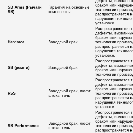
дефекты, вызванны
браком или наруше
SB Arms (Рычаги
Гарантия на основные
технологии произво
SB)
компоненты
распространяется н
нарушения технолог
установке.
Распространяется т
дефекты, вызванны
браком или наруше
Hardrace
Заводской брак
технологии произво
распространяется н
нарушения технолог
установке.
Распространяется т
дефекты, вызванны
SB (ремни)
Заводской брак
браком или наруше
технологии произво
Распространяется т
дефекты, вызванны
браком или наруше
Заводской брак, люфт
RSS
технологии произво
штока, течь
распространяется н
нарушения технолог
установке.
Распространяется т
дефекты, вызванны
браком или наруше
Заводской брак, люфт
SB Performance
технологии произво
штока, течь
распространяется н