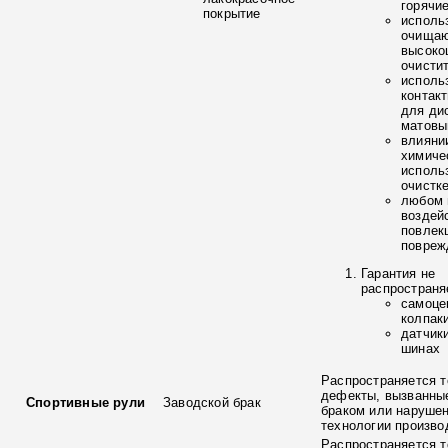
горячи
покрытие
исполь
очищаю
высоко
очисти
исполь
контак
для ди
матовы
влияни
химиче
исполь
очистк
любом 
воздей
повлек
повреж
Гарантия не
распространя
самоце
колпак
датчик
шинах
Распространяется т
дефекты, вызванны
Спортивные рули
Заводской брак
браком или наруше
технологии произво
Распространяется т