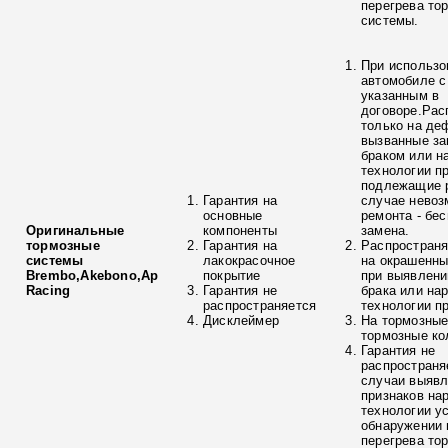
перегрева то
системы.
При использо
автомобиле с
указанным в
договоре.Рас
только на де
вызванные з
браком или н
технологии п
подлежащие р
Гарантия на
случае невоз
основные
ремонта - бе
Оригинальные
компоненты
замена.
тормозные
Гарантия на
Распространя
системы
лакокрасочное
на окрашенны
Brembo,Akebono,Ap
покрытие
при выявлени
Racing
Гарантия не
брака или на
распространяется
технологии п
Дисклеймер
На тормозные
тормозные ко
Гарантия не
распространя
случаи выяв
признаков на
технологии у
обнаружении 
перегрева то