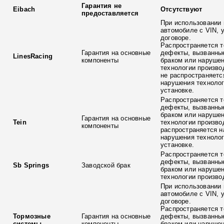
Гарантия не
Eibach
Отсутствуют
предоставляется
При использовании 
автомобиле с VIN, 
договоре.
Распространяется т
Гарантия на основные
дефекты, вызванны
LinesRacing
компоненты
браком или наруше
технологии произво
не распространяетс
нарушения технолог
установке.
Распространяется т
дефекты, вызванны
браком или наруше
Гарантия на основные
Tein
технологии произво
компоненты
распространяется н
нарушения технолог
установке.
Распространяется т
дефекты, вызванны
Sb Springs
Заводской брак
браком или наруше
технологии произво
При использовании 
автомобиле с VIN, 
договоре.
Распространяется т
Тормозные
Гарантия на основные
дефекты, вызванны
системы
компоненты
браком или наруше