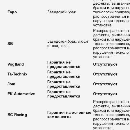
дефекты, вызванны
браком или наруше
Fapo
Заводской брак
технологии произво
распространяется н
нарушения технолог
установке.
Распространяется т
дефекты, вызванны
браком или наруше
Заводской брак, люфт
SB
технологии произво
штока, течь
распространяется н
нарушения технолог
установке.
Гарантия не
Vogtland
Отсутствуют
предоставляется
Гарантия не
Ta-Technix
Отсутствуют
предоставляется
Гарантия не
Jom
Отсутствуют
предоставляется
Гарантия не
FK Automotive
Отсутствуют
предоставляется
Распространяется т
дефекты, вызванны
браком или наруше
Гарантия на основные
BC Racing
технологии произво
компоненты
распространяется н
нарушения технолог
установке.;