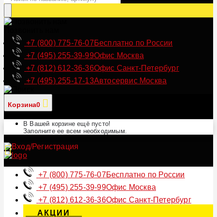
Позвонить нам
+7 (800) 775-76-07
Бесплатно по России
+7 (495) 255-39-99
Офис Москва
+7 (812) 612-36-36
Офис Санкт-Петербург
+7 (495) 255-17-13
Автосервис Москва
Корзина
0
В Вашей корзине ещё пусто!
Заполните ее всем необходимым.
+7 (800) 775-76-07
Бесплатно по России
+7 (495) 255-39-99
Офис Москва
+7 (812) 612-36-36
Офис Санкт-Петербург
АКЦИИ