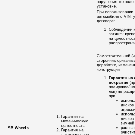
нарушения технолог
установке.
При использовании 
автомобиле с VIN, 
договоре:
Соблюдении 
затяжек креп
на целостнос
распространя
Самостоятельной (и
сторонних ориганиз
доработке, изменен
конструкции
Гарантия на
покрытие
(п
полировка/ш
лкп) не расп
при:
исполь
дисков
агресс
исполь
Гарантия на
дисков
механическую
зимней
целостность
распыл
SB Wheels
Гарантия на
очисти
лакокрасочное