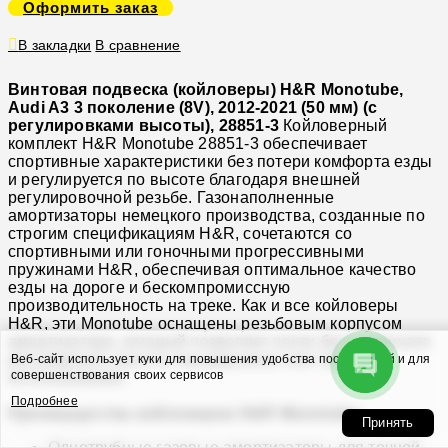
Оформить заказ
В закладки
В сравнение
Винтовая подвеска (койловеры) H&R Monotube,
Audi A3 3 поколение (8V), 2012-2021 (50 мм) (с
регулировками высоты), 28851-3
Койловерный
комплект H&R Monotube 28851-3 обеспечивает
спортивные характеристики без потери комфорта езды
и регулируется по высоте благодаря внешней
регулировочной резьбе. Газонаполненные
амортизаторы немецкого производства, созданные по
строгим спецификациям H&R, сочетаются со
спортивными или гоночными прогрессивными
пружинами H&R, обеспечивая оптимальное качество
езды на дороге и бескомпромиссную
производительность на треке. Как и все койловеры
H&R, эти Monotube оснащены резьбовым корпусом
амортизатора, который позволяет почти бесступенчато
регулировать высоту под дорожное или трековое
Веб-сайт использует куки для повышения удобства посетителей и для
совершенствования своих сервисов
использование.
Подробнее
Преимущества койловеров H&R Monotube:
Принять
Однотрубные газовые амортизаторы для точной