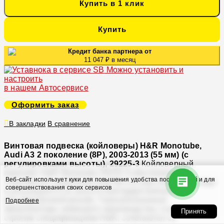
Купить в 1 клик
Купить
Кредит банка партнера от
11 047 ₽ в месяц
Можно установить и
настроить
в нашем Автосервисе
Оформить заказ
В закладки
В сравнение
Винтовая подвеска (койловеры) H&R Monotube,
Audi A3 2 поколение (8P), 2003-2013 (55 мм) (с
регулировками высоты), 29225-3
Койловерный
комплект H&R Monotube 29225-3 обеспечивает
Веб-сайт использует куки для повышения удобства посетителей и для
спортивные характеристики без потери комфорта езды
совершенствования своих сервисов
и регулируется по высоте благодаря внешней
регулировочной резьбе. Газонаполненные
Подробнее
амортизаторы немецкого производства, созданные по
Принять
строгим спецификациям H&R, сочетаются со