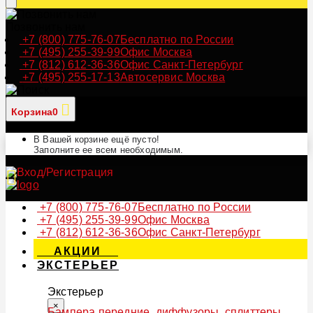
Позвонить нам
+7 (800) 775-76-07
Бесплатно по России
+7 (495) 255-39-99
Офис Москва
+7 (812) 612-36-36
Офис Санкт-Петербург
+7 (495) 255-17-13
Автосервис Москва
Корзина
0
В Вашей корзине ещё пусто!
Заполните ее всем необходимым.
+7 (800) 775-76-07
Бесплатно по России
+7 (495) 255-39-99
Офис Москва
+7 (812) 612-36-36
Офис Санкт-Петербург
АКЦИИ
ЭКСТЕРЬЕР
Экстерьер
×
Бампера передние, диффузоры, сплиттеры