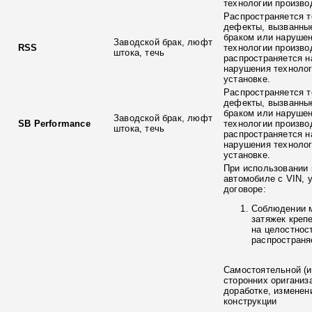
технологии произво
Распространяется т
дефекты, вызванны
браком или наруше
Заводской брак, люфт
RSS
технологии произво
штока, течь
распространяется н
нарушения технолог
установке.
Распространяется т
дефекты, вызванны
браком или наруше
Заводской брак, люфт
SB Performance
технологии произво
штока, течь
распространяется н
нарушения технолог
установке.
При использовании 
автомобиле с VIN, 
договоре:
Соблюдении 
затяжек креп
на целостнос
распространя
Самостоятельной (и
сторонних ориганиз
доработке, изменен
конструкции