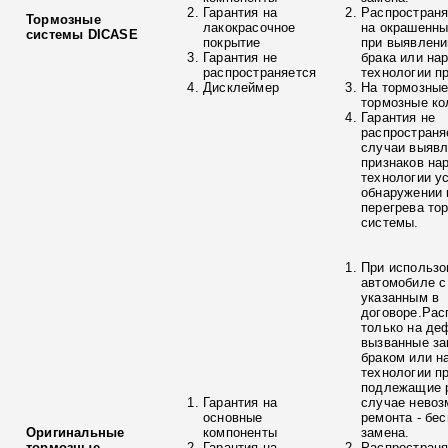
Гарантия на
Распространя
Тормозные
лакокрасочное
на окрашенны
системы DICASE
покрытие
при выявлени
Гарантия не
брака или на
распространяется
технологии п
Дисклеймер
На тормозные
тормозные ко
Гарантия не
распространя
случаи выяв
признаков на
технологии у
обнаружении 
перегрева то
системы.
При использо
автомобиле с
указанным в
договоре.Рас
только на де
вызванные з
браком или н
технологии п
подлежащие р
Гарантия на
случае невоз
основные
ремонта - бе
Оригинальные
компоненты
замена.
тормозные
Гарантия на
Распространя