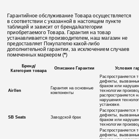
Гарантийное обслуживание Товара осуществляется
в соответствии с указанной в настоящем пункте
таблицей и зависит от бренда/категории
приобретаемого Товара. Гарантия на товар
устанавливается производителем, наш магазин не
предоставляет Покупателю какой-либо
дополнительной гарантии, за исключением случаев
помеченных маркером (
*
)
Бренд
/
Описание Гарантии
Условия га
Категория товара
Распространяется т
дефекты, вызванны
браком или наруше
Гарантия на основные
Airllen
технологии произво
компоненты
распространяется н
нарушения технолог
установке.
Распространяется т
дефекты, вызванны
SB Seats
Заводской брак
браком или наруше
технологии произво
Распространяется т
дефекты, вызванны