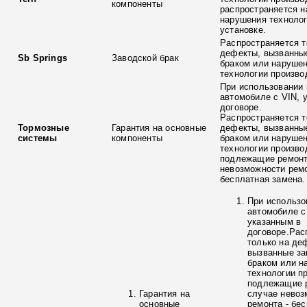
компоненты
распространяется н
нарушения технолог
установке.
Распространяется т
дефекты, вызванны
Sb Springs
Заводской брак
браком или наруше
технологии произво
При использовании 
автомобиле с VIN, 
договоре.
Распространяется т
Тормозные
Гарантия на основные
дефекты, вызванны
системы
компоненты
браком или наруше
технологии произво
подлежащие ремонт
невозможности ремо
бесплатная замена.
При использо
автомобиле с
указанным в
договоре.Рас
только на де
вызванные з
браком или н
технологии п
подлежащие р
Гарантия на
случае невоз
основные
ремонта - бе