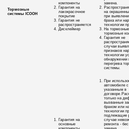
компоненты
замена.
Гарантия на
Распространя
Тормозные
лакокрасочное
на окрашенны
системы ICOOH
покрытие
при выявлени
Гарантия не
брака или на
распространяется
технологии п
Дисклеймер
На тормозные
тормозные ко
Гарантия не
распространя
случаи выяв
признаков на
технологии у
обнаружении 
перегрева то
системы.
При использо
автомобиле с
указанным в
договоре.Рас
только на де
вызванные з
браком или н
технологии п
подлежащие р
Гарантия на
случае невоз
основные
ремонта - бе
компоненты
замена.