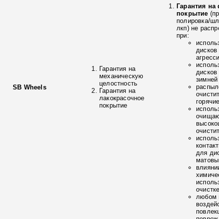
Гарантия на
покрытие
(п
полировка/ш
лкп) не расп
при:
исполь
дисков
агресс
исполь
Гарантия на
дисков
механическую
зимней
целостность
распыл
SB Wheels
Гарантия на
очисти
лакокрасочное
горячи
покрытие
исполь
очищаю
высоко
очисти
исполь
контак
для ди
матовы
влияни
химиче
исполь
очистк
любом 
воздей
повлек
повреж