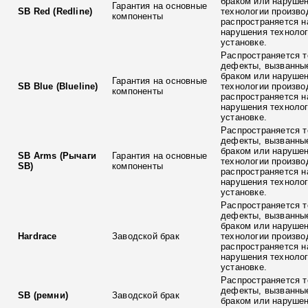
браком или наруше
Гарантия на основные
SB Red (Redline)
технологии произво
компоненты
распространяется н
нарушения технолог
установке.
Распространяется т
дефекты, вызванны
браком или наруше
Гарантия на основные
SB Blue (Blueline)
технологии произво
компоненты
распространяется н
нарушения технолог
установке.
Распространяется т
дефекты, вызванны
браком или наруше
SB Arms (Рычаги
Гарантия на основные
технологии произво
SB)
компоненты
распространяется н
нарушения технолог
установке.
Распространяется т
дефекты, вызванны
браком или наруше
Hardrace
Заводской брак
технологии произво
распространяется н
нарушения технолог
установке.
Распространяется т
дефекты, вызванны
SB (ремни)
Заводской брак
браком или наруше