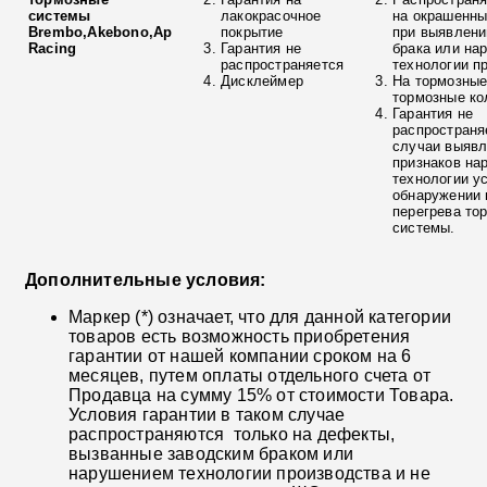
системы
лакокрасочное
на окрашенны
Brembo,Akebono,Ap
покрытие
при выявлени
Racing
Гарантия не
брака или на
распространяется
технологии п
Дисклеймер
На тормозные
тормозные ко
Гарантия не
распространя
случаи выяв
признаков на
технологии у
обнаружении 
перегрева то
системы.
Дополнительные условия:
Маркер (*) означает, что для данной категории
товаров есть возможность приобретения
гарантии от нашей компании сроком на 6
месяцев, путем оплаты отдельного счета от
Продавца на сумму 15% от стоимости Товара.
Условия гарантии в таком случае
распространяются только на дефекты,
вызванные заводским браком или
нарушением технологии производства и не