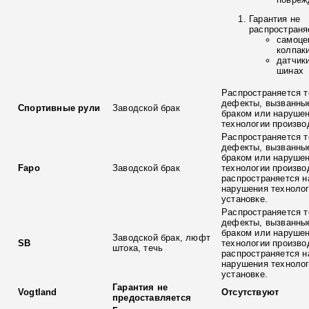
Гарантия не
распространя
самоце
колпак
датчик
шинах
Распространяется т
дефекты, вызванны
Спортивные рули
Заводской брак
браком или наруше
технологии произво
Распространяется т
дефекты, вызванны
браком или наруше
Fapo
Заводской брак
технологии произво
распространяется н
нарушения технолог
установке.
Распространяется т
дефекты, вызванны
браком или наруше
Заводской брак, люфт
SB
технологии произво
штока, течь
распространяется н
нарушения технолог
установке.
Гарантия не
Vogtland
Отсутствуют
предоставляется