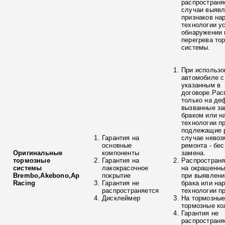
распространя
случаи выяв
признаков на
технологии у
обнаружении 
перегрева то
системы.
При использо
автомобиле с
указанным в
договоре.Рас
только на де
вызванные з
браком или н
технологии п
подлежащие р
Гарантия на
случае невоз
основные
ремонта - бе
Оригинальные
компоненты
замена.
тормозные
Гарантия на
Распространя
системы
лакокрасочное
на окрашенны
Brembo,Akebono,Ap
покрытие
при выявлени
Racing
Гарантия не
брака или на
распространяется
технологии п
Дисклеймер
На тормозные
тормозные ко
Гарантия не
распространя