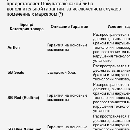
предоставляет Покупателю какой-либо
дополнительной гарантии, за исключением случаев
помеченных маркером (
*
)
Бренд
/
Описание Гарантии
Условия га
Категория товара
Распространяется т
дефекты, вызванны
браком или наруше
Гарантия на основные
Airllen
технологии произво
компоненты
распространяется н
нарушения технолог
установке.
Распространяется т
дефекты, вызванны
SB Seats
Заводской брак
браком или наруше
технологии произво
Распространяется т
дефекты, вызванны
браком или наруше
Гарантия на основные
SB Red (Redline)
технологии произво
компоненты
распространяется н
нарушения технолог
установке.
Распространяется т
дефекты, вызванны
браком или наруше
Гарантия на основные
SB Blue (Blueline)
технологии произво