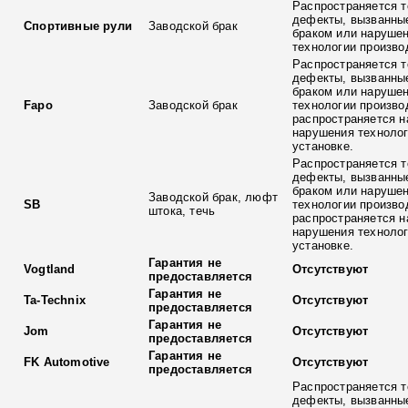
Распространяется т
дефекты, вызванны
Спортивные рули
Заводской брак
браком или наруше
технологии произво
Распространяется т
дефекты, вызванны
браком или наруше
Fapo
Заводской брак
технологии произво
распространяется н
нарушения технолог
установке.
Распространяется т
дефекты, вызванны
браком или наруше
Заводской брак, люфт
SB
технологии произво
штока, течь
распространяется н
нарушения технолог
установке.
Гарантия не
Vogtland
Отсутствуют
предоставляется
Гарантия не
Ta-Technix
Отсутствуют
предоставляется
Гарантия не
Jom
Отсутствуют
предоставляется
Гарантия не
FK Automotive
Отсутствуют
предоставляется
Распространяется т
дефекты, вызванны