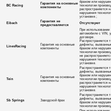
браком или наруше
Гарантия на основные
BC Racing
технологии произво
компоненты
распространяется н
нарушения технолог
установке.;
Гарантия не
Eibach
Отсутствуют
предоставляется
При использовании 
автомобиле с VIN, 
договоре.
Распространяется т
Гарантия на основные
дефекты, вызванны
LinesRacing
компоненты
браком или наруше
технологии произво
не распространяетс
нарушения технолог
установке.
Распространяется т
дефекты, вызванны
браком или наруше
Гарантия на основные
Tein
технологии произво
компоненты
распространяется н
нарушения технолог
установке.
Распространяется т
дефекты, вызванны
Sb Springs
Заводской брак
браком или наруше
технологии произво
При использовании 