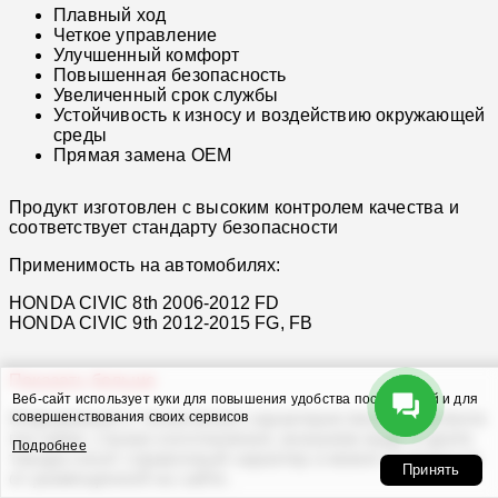
Плавный ход
Четкое управление
Улучшенный комфорт
Повышенная безопасность
Увеличенный срок службы
Устойчивость к износу и воздействию окружающей
среды
Прямая замена OEM
Продукт изготовлен с высоким контролем качества и
соответствует стандарту безопасности
Применимость на автомобилях:
HONDA CIVIC 8th 2006-2012 FD
HONDA CIVIC 9th 2012-2015 FG, FB
Показать больше
Веб-сайт использует куки для повышения удобства посетителей и для
совершенствования своих сервисов
Информация о технических характеристиках, комплекте
поставки, стране изготовления, внешнем виде и цвете
Подробнее
товара носит справочный характер и может отличаться
Принять
от размещенной на сайте.