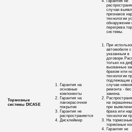
Гарантия не
распространя
случаи выяв
признаков на
технологии у
обнаружении 
перегрева то
системы.
При использо
автомобиле с
указанным в
договоре.Рас
только на де
вызванные з
браком или н
технологии п
подлежащие р
Гарантия на
случае невоз
основные
ремонта - бе
компоненты
замена.
Гарантия на
Распространя
Тормозные
лакокрасочное
на окрашенны
системы DICASE
покрытие
при выявлени
Гарантия не
брака или на
распространяется
технологии п
Дисклеймер
На тормозные
тормозные ко
Гарантия не