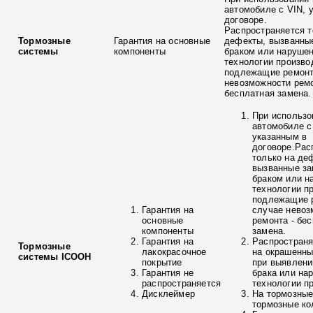
автомобиле с VIN, 
договоре.
Распространяется т
Тормозные
Гарантия на основные
дефекты, вызванны
системы
компоненты
браком или наруше
технологии произво
подлежащие ремонт
невозможности ремо
бесплатная замена.
При использо
автомобиле с
указанным в
договоре.Рас
только на де
вызванные з
браком или н
технологии п
подлежащие р
Гарантия на
случае невоз
основные
ремонта - бе
компоненты
замена.
Гарантия на
Распространя
Тормозные
лакокрасочное
на окрашенны
системы ICOOH
покрытие
при выявлени
Гарантия не
брака или на
распространяется
технологии п
Дисклеймер
На тормозные
тормозные ко