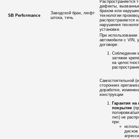
Распространяется т
дефекты, вызванны
браком или наруше
Заводской брак, люфт
SB Performance
технологии произво
штока, течь
распространяется н
нарушения технолог
установке.
При использовании 
автомобиле с VIN, 
договоре:
Соблюдении 
затяжек креп
на целостнос
распространя
Самостоятельной (и
сторонних ориганиз
доработке, изменен
конструкции
Гарантия на
покрытие
(п
полировка/ш
лкп) не расп
при:
исполь
дисков
агресс