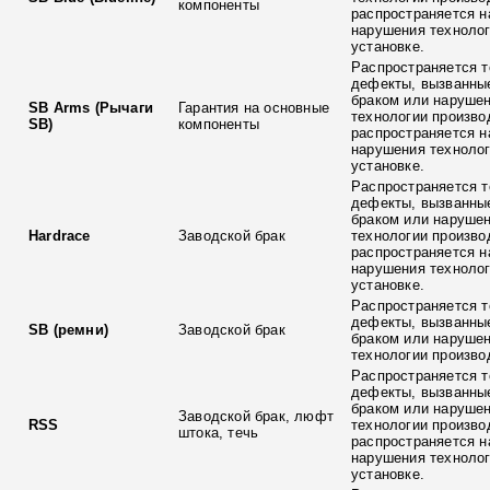
компоненты
распространяется н
нарушения технолог
установке.
Распространяется т
дефекты, вызванны
браком или наруше
SB Arms (Рычаги
Гарантия на основные
технологии произво
SB)
компоненты
распространяется н
нарушения технолог
установке.
Распространяется т
дефекты, вызванны
браком или наруше
Hardrace
Заводской брак
технологии произво
распространяется н
нарушения технолог
установке.
Распространяется т
дефекты, вызванны
SB (ремни)
Заводской брак
браком или наруше
технологии произво
Распространяется т
дефекты, вызванны
браком или наруше
Заводской брак, люфт
RSS
технологии произво
штока, течь
распространяется н
нарушения технолог
установке.