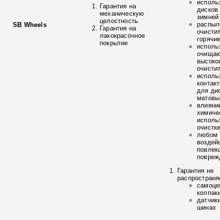
исполь
Гарантия на
дисков
механическую
зимней
целостность
распыл
SB Wheels
Гарантия на
очисти
лакокрасочное
горячи
покрытие
исполь
очищаю
высоко
очисти
исполь
контак
для ди
матовы
влияни
химиче
исполь
очистк
любом 
воздей
повлек
повреж
Гарантия не
распространя
самоце
колпак
датчик
шинах