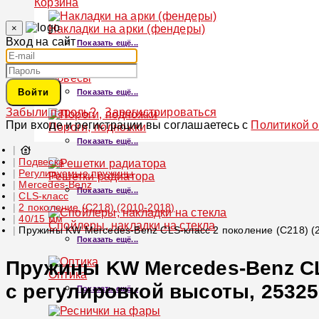
Корзина
×
Накладки на арки (фендеры)
Вход на сайт
Показать ещё...
Обвесы
Войти
Показать ещё...
Забыли пароль?
Зарегистрироваться
При входе и регистрации вы соглашаетесь с
Политикой 
Пороги, подножки
Показать ещё...
Подвеска
Регулируемые пружины
Решетки радиатора
Mercedes-Benz
Показать ещё...
CLS-класс
2 поколение (C218) (2010-2018)
40/15 мм
Спойлеры, накладки на стекла
Пружины KW Mercedes-Benz CLS-класс 2 поколение (C218) (2
Показать ещё...
Пружины KW Mercedes-Benz CLS
Оптика
с регулировкой высоты, 2532
Показать ещё...