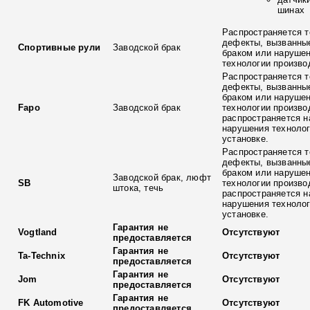
шинах
Распространяется т
дефекты, вызванны
Спортивные рули
Заводской брак
браком или наруше
технологии произво
Распространяется т
дефекты, вызванны
браком или наруше
Fapo
Заводской брак
технологии произво
распространяется н
нарушения технолог
установке.
Распространяется т
дефекты, вызванны
браком или наруше
Заводской брак, люфт
SB
технологии произво
штока, течь
распространяется н
нарушения технолог
установке.
Гарантия не
Vogtland
Отсутствуют
предоставляется
Гарантия не
Ta-Technix
Отсутствуют
предоставляется
Гарантия не
Jom
Отсутствуют
предоставляется
Гарантия не
FK Automotive
Отсутствуют
предоставляется