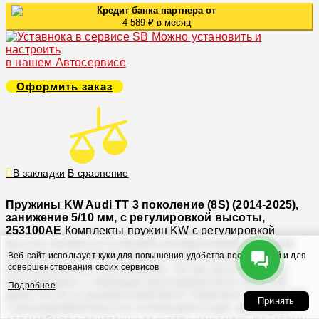
Кредит банка партнера от
4 589 ₽ в месяц
Можно установить и
настроить
в нашем Автосервисе
Оформить заказ
В закладки
В сравнение
Пружины KW Audi TT 3 поколение (8S) (2014-2025),
занижение 5/10 мм, с регулировкой высоты,
253100AE
Комплекты пружин KW с регулировкой
высоты являются отличной альтернативой обычным
пружинам занижения. Вам не нужно мириться с
Веб-сайт использует куки для повышения удобства посетителей и для
совершенствования своих сервисов
фиксированным занижением, так как высоту можно
регулировать с помощью регулировочного узла KW
Подробнее
даже после установки комплекта. Комплект пружин KW
Принять
с регулировкой высоты используется для занижения