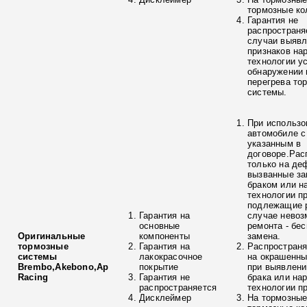
тормозные ко
Гарантия не
распространя
случаи выяв
признаков на
технологии у
обнаружении 
перегрева то
системы.
При использо
автомобиле с
указанным в
договоре.Рас
только на де
вызванные з
браком или н
технологии п
подлежащие р
Гарантия на
случае невоз
основные
ремонта - бе
Оригинальные
компоненты
замена.
тормозные
Гарантия на
Распространя
системы
лакокрасочное
на окрашенны
Brembo,Akebono,Ap
покрытие
при выявлени
Racing
Гарантия не
брака или на
распространяется
технологии п
Дисклеймер
На тормозные