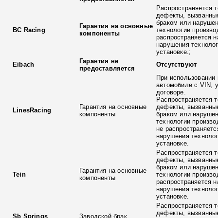
Распространяется т
дефекты, вызванны
браком или наруше
Гарантия на основные
BC Racing
технологии произво
компоненты
распространяется н
нарушения технолог
установке.;
Гарантия не
Eibach
Отсутствуют
предоставляется
При использовании 
автомобиле с VIN, 
договоре.
Распространяется т
Гарантия на основные
дефекты, вызванны
LinesRacing
компоненты
браком или наруше
технологии произво
не распространяетс
нарушения технолог
установке.
Распространяется т
дефекты, вызванны
браком или наруше
Гарантия на основные
Tein
технологии произво
компоненты
распространяется н
нарушения технолог
установке.
Распространяется т
дефекты, вызванны
Sb Springs
Заводской брак