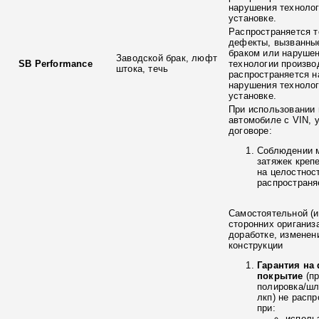
нарушения технолог
установке.
Распространяется т
дефекты, вызванны
браком или наруше
Заводской брак, люфт
SB Performance
технологии произво
штока, течь
распространяется н
нарушения технолог
установке.
При использовании 
автомобиле с VIN, 
договоре:
Соблюдении 
затяжек креп
на целостнос
распространя
Самостоятельной (и
сторонних ориганиз
доработке, изменен
конструкции
Гарантия на
покрытие
(п
полировка/ш
лкп) не расп
при:
исполь