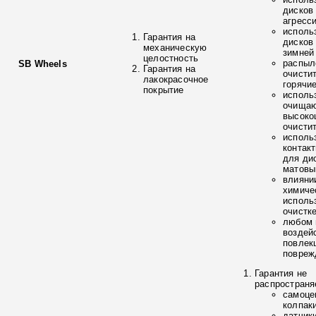
дисков
агресс
исполь
Гарантия на
дисков
механическую
зимней
целостность
распыл
SB Wheels
Гарантия на
очисти
лакокрасочное
горячи
покрытие
исполь
очищаю
высоко
очисти
исполь
контак
для ди
матовы
влияни
химиче
исполь
очистк
любом 
воздей
повлек
повреж
Гарантия не
распространя
самоце
колпак
датчик