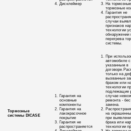
Дисклеймер
На тормозные
тормозные ко
Гарантия не
распространя
случаи выяв
признаков на
технологии у
обнаружении 
перегрева то
системы.
При использо
автомобиле с
указанным в
договоре.Рас
только на де
вызванные з
браком или н
технологии п
подлежащие р
Гарантия на
случае невоз
основные
ремонта - бе
компоненты
замена.
Гарантия на
Распространя
Тормозные
лакокрасочное
на окрашенны
системы DICASE
покрытие
при выявлени
Гарантия не
брака или на
распространяется
технологии п
Дисклеймер
На тормозные