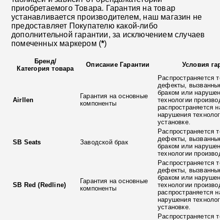
приобретаемого Товара. Гарантия на товар
устанавливается производителем, наш магазин не
предоставляет Покупателю какой-либо
дополнительной гарантии, за исключением случаев
помеченных маркером (
*
)
Бренд
/
Описание Гарантии
Условия га
Категория товара
Распространяется т
дефекты, вызванны
браком или наруше
Гарантия на основные
Airllen
технологии произво
компоненты
распространяется н
нарушения технолог
установке.
Распространяется т
дефекты, вызванны
SB Seats
Заводской брак
браком или наруше
технологии произво
Распространяется т
дефекты, вызванны
браком или наруше
Гарантия на основные
SB Red (Redline)
технологии произво
компоненты
распространяется н
нарушения технолог
установке.
Распространяется т