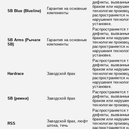
дефекты, вызванны
браком или наруше
Гарантия на основные
SB Blue (Blueline)
технологии произво
компоненты
распространяется н
нарушения технолог
установке.
Распространяется т
дефекты, вызванны
браком или наруше
SB Arms (Рычаги
Гарантия на основные
технологии произво
SB)
компоненты
распространяется н
нарушения технолог
установке.
Распространяется т
дефекты, вызванны
браком или наруше
Hardrace
Заводской брак
технологии произво
распространяется н
нарушения технолог
установке.
Распространяется т
дефекты, вызванны
SB (ремни)
Заводской брак
браком или наруше
технологии произво
Распространяется т
дефекты, вызванны
браком или наруше
Заводской брак, люфт
RSS
технологии произво
штока, течь
распространяется н