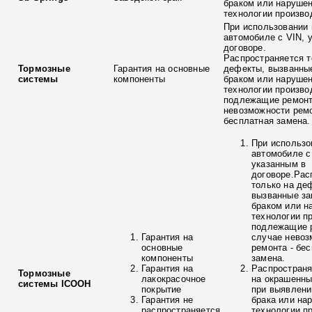
браком или наруше
технологии произво
При использовании 
автомобиле с VIN, 
договоре.
Распространяется т
Тормозные
Гарантия на основные
дефекты, вызванны
системы
компоненты
браком или наруше
технологии произво
подлежащие ремонт
невозможности ремо
бесплатная замена.
При использо
автомобиле с
указанным в
договоре.Рас
только на де
вызванные з
браком или н
технологии п
подлежащие р
Гарантия на
случае невоз
основные
ремонта - бе
компоненты
замена.
Гарантия на
Распространя
Тормозные
лакокрасочное
на окрашенны
системы ICOOH
покрытие
при выявлени
Гарантия не
брака или на
распространяется
технологии п