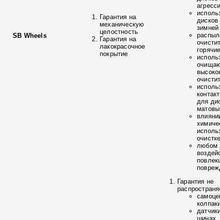
агресс
исполь
Гарантия на
дисков
механическую
зимней
целостность
распыл
SB Wheels
Гарантия на
очисти
лакокрасочное
горячи
покрытие
исполь
очищаю
высоко
очисти
исполь
контак
для ди
матовы
влияни
химиче
исполь
очистк
любом 
воздей
повлек
повреж
Гарантия не
распространя
самоце
колпак
датчик
шинах