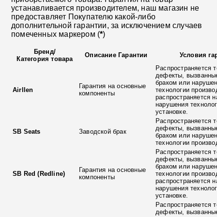
устанавливается производителем, наш магазин не
предоставляет Покупателю какой-либо
дополнительной гарантии, за исключением случаев
помеченных маркером (
*
)
Бренд
/
Описание Гарантии
Условия га
Категория товара
Распространяется т
дефекты, вызванны
браком или наруше
Гарантия на основные
Airllen
технологии произво
компоненты
распространяется н
нарушения технолог
установке.
Распространяется т
дефекты, вызванны
SB Seats
Заводской брак
браком или наруше
технологии произво
Распространяется т
дефекты, вызванны
браком или наруше
Гарантия на основные
SB Red (Redline)
технологии произво
компоненты
распространяется н
нарушения технолог
установке.
Распространяется т
дефекты, вызванны