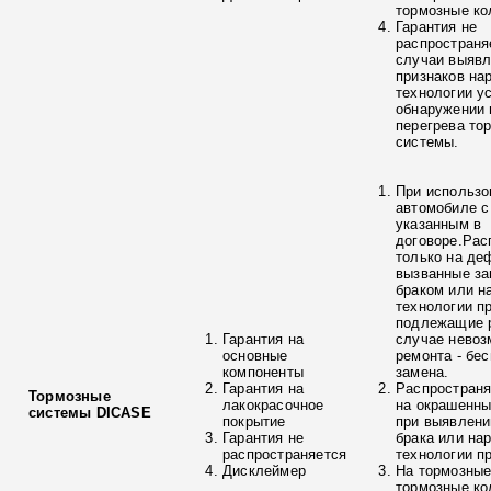
тормозные ко
Гарантия не
распространя
случаи выяв
признаков на
технологии у
обнаружении 
перегрева то
системы.
При использо
автомобиле с
указанным в
договоре.Рас
только на де
вызванные з
браком или н
технологии п
подлежащие р
Гарантия на
случае невоз
основные
ремонта - бе
компоненты
замена.
Гарантия на
Распространя
Тормозные
лакокрасочное
на окрашенны
системы DICASE
покрытие
при выявлени
Гарантия не
брака или на
распространяется
технологии п
Дисклеймер
На тормозные
тормозные ко