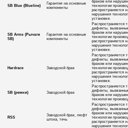
браком или наруше
Гарантия на основные
SB Blue (Blueline)
технологии произво
компоненты
распространяется н
нарушения технолог
установке.
Распространяется т
дефекты, вызванны
браком или наруше
SB Arms (Рычаги
Гарантия на основные
технологии произво
SB)
компоненты
распространяется н
нарушения технолог
установке.
Распространяется т
дефекты, вызванны
браком или наруше
Hardrace
Заводской брак
технологии произво
распространяется н
нарушения технолог
установке.
Распространяется т
дефекты, вызванны
SB (ремни)
Заводской брак
браком или наруше
технологии произво
Распространяется т
дефекты, вызванны
браком или наруше
Заводской брак, люфт
RSS
технологии произво
штока, течь
распространяется н
нарушения технолог