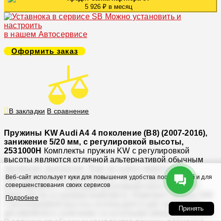
5 926 ₽ в месяц
Можно установить и
настроить
в нашем Автосервисе
Оформить заказ
В закладки
В сравнение
Пружины KW Audi A4 4 поколение (B8) (2007-2016),
занижение 5/20 мм, с регулировкой высоты,
2531000H
Комплекты пружин KW с регулировкой
высоты являются отличной альтернативой обычным
пружинам занижения. Вам не нужно мириться с
фиксированным занижением, так как высоту можно
Веб-сайт использует куки для повышения удобства посетителей и для
совершенствования своих сервисов
регулировать с помощью регулировочного узла KW
даже после установки комплекта. Комплект пружин KW
Подробнее
с регулировкой высоты используется для занижения
Принять
автомобиля в сочетании со штатными амортизаторами.