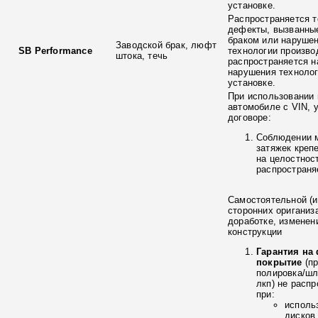
установке.
Распространяется т
дефекты, вызванны
браком или наруше
Заводской брак, люфт
SB Performance
технологии произво
штока, течь
распространяется н
нарушения технолог
установке.
При использовании 
автомобиле с VIN, 
договоре:
Соблюдении 
затяжек креп
на целостнос
распространя
Самостоятельной (и
сторонних ориганиз
доработке, изменен
конструкции
Гарантия на
покрытие
(п
полировка/ш
лкп) не расп
при:
исполь
дисков