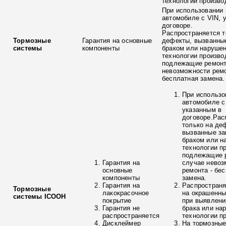
технологии произво
При использовании 
автомобиле с VIN, 
договоре.
Распространяется т
Тормозные
Гарантия на основные
дефекты, вызванны
системы
компоненты
браком или наруше
технологии произво
подлежащие ремонт
невозможности ремо
бесплатная замена.
При использо
автомобиле с
указанным в
договоре.Рас
только на де
вызванные з
браком или н
технологии п
подлежащие р
Гарантия на
случае невоз
основные
ремонта - бе
компоненты
замена.
Гарантия на
Распространя
Тормозные
лакокрасочное
на окрашенны
системы ICOOH
покрытие
при выявлени
Гарантия не
брака или на
распространяется
технологии п
Дисклеймер
На тормозные