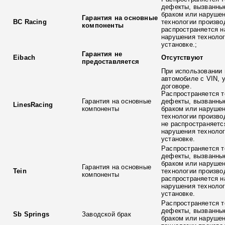
дефекты, вызванны
браком или наруше
Гарантия на основные
BC Racing
технологии произво
компоненты
распространяется н
нарушения технолог
установке.;
Гарантия не
Eibach
Отсутствуют
предоставляется
При использовании 
автомобиле с VIN, 
договоре.
Распространяется т
Гарантия на основные
дефекты, вызванны
LinesRacing
компоненты
браком или наруше
технологии произво
не распространяетс
нарушения технолог
установке.
Распространяется т
дефекты, вызванны
браком или наруше
Гарантия на основные
Tein
технологии произво
компоненты
распространяется н
нарушения технолог
установке.
Распространяется т
дефекты, вызванны
Sb Springs
Заводской брак
браком или наруше