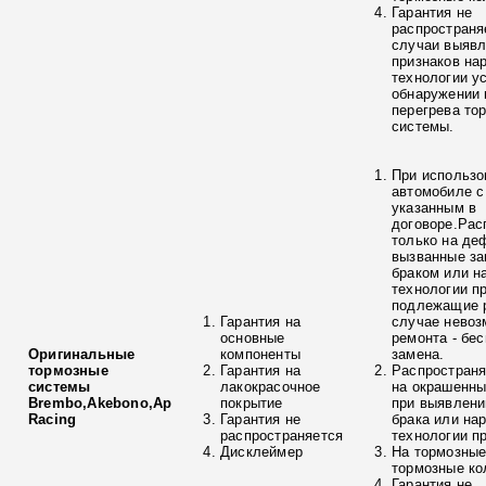
Гарантия не
распространя
случаи выяв
признаков на
технологии у
обнаружении 
перегрева то
системы.
При использо
автомобиле с
указанным в
договоре.Рас
только на де
вызванные з
браком или н
технологии п
подлежащие р
Гарантия на
случае невоз
основные
ремонта - бе
Оригинальные
компоненты
замена.
тормозные
Гарантия на
Распространя
системы
лакокрасочное
на окрашенны
Brembo,Akebono,Ap
покрытие
при выявлени
Racing
Гарантия не
брака или на
распространяется
технологии п
Дисклеймер
На тормозные
тормозные ко
Гарантия не