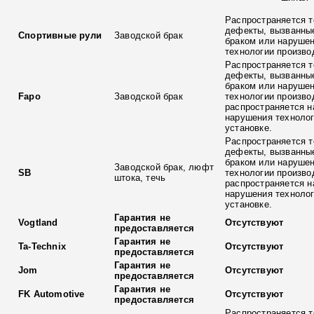
Распространяется т
дефекты, вызванны
Спортивные рули
Заводской брак
браком или наруше
технологии произво
Распространяется т
дефекты, вызванны
браком или наруше
Fapo
Заводской брак
технологии произво
распространяется н
нарушения технолог
установке.
Распространяется т
дефекты, вызванны
браком или наруше
Заводской брак, люфт
SB
технологии произво
штока, течь
распространяется н
нарушения технолог
установке.
Гарантия не
Vogtland
Отсутствуют
предоставляется
Гарантия не
Ta-Technix
Отсутствуют
предоставляется
Гарантия не
Jom
Отсутствуют
предоставляется
Гарантия не
FK Automotive
Отсутствуют
предоставляется
Распространяется т