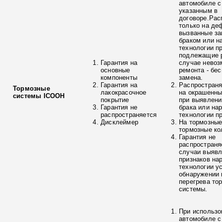
автомобиле с
указанным в
договоре.Рас
только на де
вызванные з
браком или н
технологии п
подлежащие р
Гарантия на
случае невоз
основные
ремонта - бе
компоненты
замена.
Гарантия на
Распространя
Тормозные
лакокрасочное
на окрашенны
системы ICOOH
покрытие
при выявлени
Гарантия не
брака или на
распространяется
технологии п
Дисклеймер
На тормозные
тормозные ко
Гарантия не
распространя
случаи выяв
признаков на
технологии у
обнаружении 
перегрева то
системы.
При использо
автомобиле с