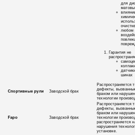
для ди
матовы
влияни
химиче
исполь
очистк
любом 
воздей
повлек
повреж
Гарантия не
распространя
самоце
колпак
датчик
шинах
Распространяется т
дефекты, вызванны
Спортивные рули
Заводской брак
браком или наруше
технологии произво
Распространяется т
дефекты, вызванны
браком или наруше
Fapo
Заводской брак
технологии произво
распространяется н
нарушения технолог
установке.