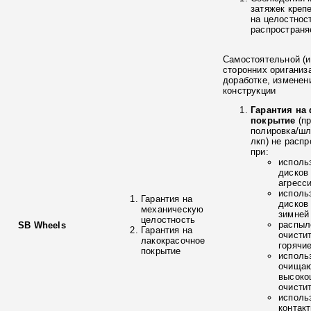
затяжек креп
на целостнос
распространя
Самостоятельной (и
сторонних ориганиз
доработке, изменен
конструкции
Гарантия на
покрытие
(п
полировка/ш
лкп) не расп
при:
исполь
дисков
агресс
исполь
Гарантия на
дисков
механическую
зимней
целостность
распыл
SB Wheels
Гарантия на
очисти
лакокрасочное
горячи
покрытие
исполь
очищаю
высоко
очисти
исполь
контак