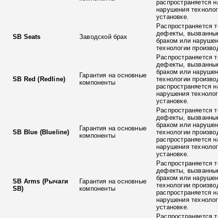
распространяется н
нарушения технолог
установке.
Распространяется т
дефекты, вызванны
SB Seats
Заводской брак
браком или наруше
технологии произво
Распространяется т
дефекты, вызванны
браком или наруше
Гарантия на основные
SB Red (Redline)
технологии произво
компоненты
распространяется н
нарушения технолог
установке.
Распространяется т
дефекты, вызванны
браком или наруше
Гарантия на основные
SB Blue (Blueline)
технологии произво
компоненты
распространяется н
нарушения технолог
установке.
Распространяется т
дефекты, вызванны
браком или наруше
SB Arms (Рычаги
Гарантия на основные
технологии произво
SB)
компоненты
распространяется н
нарушения технолог
установке.
Распространяется т