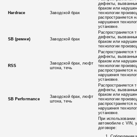
дефекты, вызванны
браком или наруше
Hardrace
Заводской брак
технологии произво
распространяется н
нарушения технолог
установке.
Распространяется т
дефекты, вызванны
SB (ремни)
Заводской брак
браком или наруше
технологии произво
Распространяется т
дефекты, вызванны
браком или наруше
Заводской брак, люфт
RSS
технологии произво
штока, течь
распространяется н
нарушения технолог
установке.
Распространяется т
дефекты, вызванны
браком или наруше
Заводской брак, люфт
SB Performance
технологии произво
штока, течь
распространяется н
нарушения технолог
установке.
При использовании 
автомобиле с VIN, 
договоре:
Соблюдении 