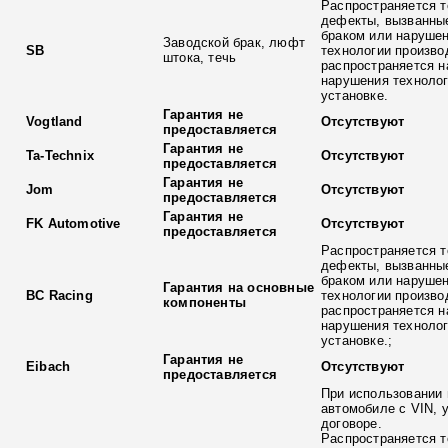
Распространяется т
дефекты, вызванны
браком или наруше
Заводской брак, люфт
SB
технологии произво
штока, течь
распространяется н
нарушения технолог
установке.
Гарантия не
Vogtland
Отсутствуют
предоставляется
Гарантия не
Ta-Technix
Отсутствуют
предоставляется
Гарантия не
Jom
Отсутствуют
предоставляется
Гарантия не
FK Automotive
Отсутствуют
предоставляется
Распространяется т
дефекты, вызванны
браком или наруше
Гарантия на основные
BC Racing
технологии произво
компоненты
распространяется н
нарушения технолог
установке.;
Гарантия не
Eibach
Отсутствуют
предоставляется
При использовании 
автомобиле с VIN, 
договоре.
Распространяется т