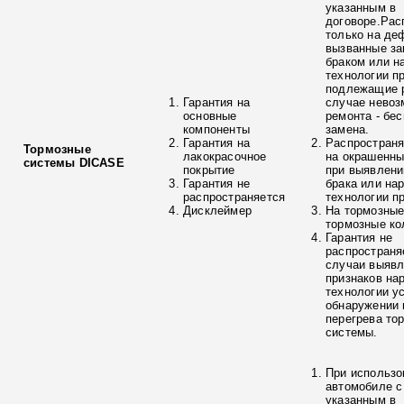
указанным в
договоре.Рас
только на де
вызванные з
браком или н
технологии п
подлежащие р
Гарантия на
случае невоз
основные
ремонта - бе
компоненты
замена.
Гарантия на
Распространя
Тормозные
лакокрасочное
на окрашенны
системы DICASE
покрытие
при выявлени
Гарантия не
брака или на
распространяется
технологии п
Дисклеймер
На тормозные
тормозные ко
Гарантия не
распространя
случаи выяв
признаков на
технологии у
обнаружении 
перегрева то
системы.
При использо
автомобиле с
указанным в