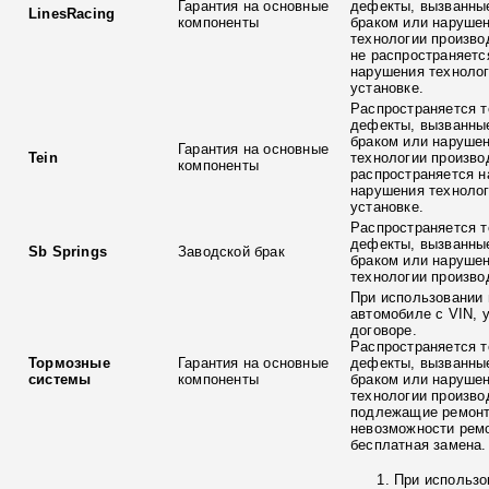
Гарантия на основные
дефекты, вызванны
LinesRacing
компоненты
браком или наруше
технологии произво
не распространяетс
нарушения технолог
установке.
Распространяется т
дефекты, вызванны
браком или наруше
Гарантия на основные
Tein
технологии произво
компоненты
распространяется н
нарушения технолог
установке.
Распространяется т
дефекты, вызванны
Sb Springs
Заводской брак
браком или наруше
технологии произво
При использовании 
автомобиле с VIN, 
договоре.
Распространяется т
Тормозные
Гарантия на основные
дефекты, вызванны
системы
компоненты
браком или наруше
технологии произво
подлежащие ремонт
невозможности ремо
бесплатная замена.
При использо