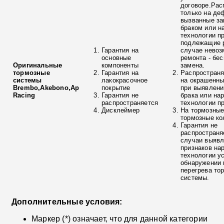
договоре.Рас
только на де
вызванные з
браком или н
технологии п
подлежащие р
Гарантия на
случае невоз
основные
ремонта - бе
Оригинальные
компоненты
замена.
тормозные
Гарантия на
Распространя
системы
лакокрасочное
на окрашенны
Brembo,Akebono,Ap
покрытие
при выявлени
Racing
Гарантия не
брака или на
распространяется
технологии п
Дисклеймер
На тормозные
тормозные ко
Гарантия не
распространя
случаи выяв
признаков на
технологии у
обнаружении 
перегрева то
системы.
Дополнительные условия:
Маркер (*) означает, что для данной категории