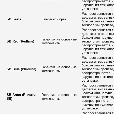
распространяется н
нарушения технолог
установке.
Распространяется т
дефекты, вызванны
SB Seats
Заводской брак
браком или наруше
технологии произво
Распространяется т
дефекты, вызванны
браком или наруше
Гарантия на основные
SB Red (Redline)
технологии произво
компоненты
распространяется н
нарушения технолог
установке.
Распространяется т
дефекты, вызванны
браком или наруше
Гарантия на основные
SB Blue (Blueline)
технологии произво
компоненты
распространяется н
нарушения технолог
установке.
Распространяется т
дефекты, вызванны
браком или наруше
SB Arms (Рычаги
Гарантия на основные
технологии произво
SB)
компоненты
распространяется н
нарушения технолог
установке.
Распространяется т