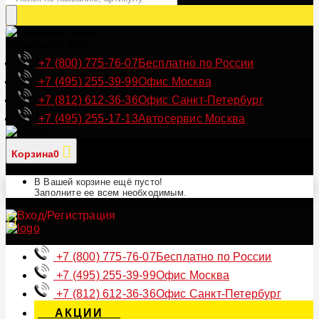
Позвонить нам
+7 (800) 775-76-07
Бесплатно по России
+7 (495) 255-39-99
Офис Москва
+7 (812) 612-36-36
Офис Санкт-Петербург
+7 (495) 255-17-13
Автосервис Москва
Корзина
0
В Вашей корзине ещё пусто!
Заполните ее всем необходимым.
+7 (800) 775-76-07
Бесплатно по России
+7 (495) 255-39-99
Офис Москва
+7 (812) 612-36-36
Офис Санкт-Петербург
АКЦИИ