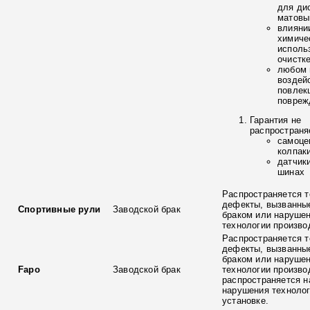
для ди
матовы
влияни
химиче
исполь
очистк
любом 
воздей
повлек
повреж
Гарантия не
распространя
самоце
колпак
датчик
шинах
Распространяется т
дефекты, вызванны
Спортивные рули
Заводской брак
браком или наруше
технологии произво
Распространяется т
дефекты, вызванны
браком или наруше
Fapo
Заводской брак
технологии произво
распространяется н
нарушения технолог
установке.