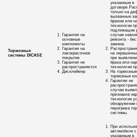
указанным в
договоре.Рас
только на де
вызванные з
браком или н
технологии п
подлежащие р
Гарантия на
случае невоз
основные
ремонта - бе
компоненты
замена.
Гарантия на
Распространя
Тормозные
лакокрасочное
на окрашенны
системы DICASE
покрытие
при выявлени
Гарантия не
брака или на
распространяется
технологии п
Дисклеймер
На тормозные
тормозные ко
Гарантия не
распространя
случаи выяв
признаков на
технологии у
обнаружении 
перегрева то
системы.
При использо
автомобиле с
указанным в