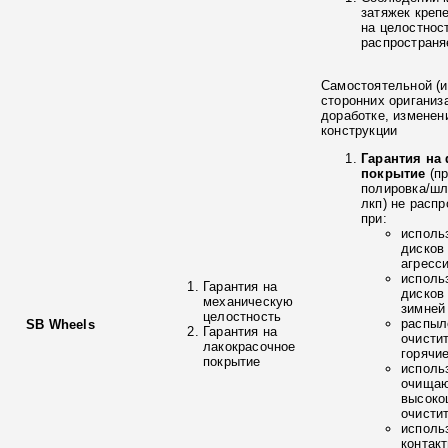
затяжек креп
на целостнос
распространя
Самостоятельной (и
сторонних ориганиз
доработке, изменен
конструкции
Гарантия на
покрытие
(п
полировка/ш
лкп) не расп
при:
исполь
дисков
агресс
исполь
Гарантия на
дисков
механическую
зимней
целостность
распыл
SB Wheels
Гарантия на
очисти
лакокрасочное
горячи
покрытие
исполь
очищаю
высоко
очисти
исполь
контак