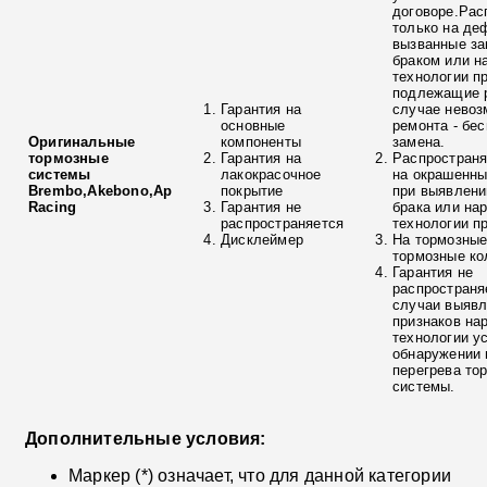
договоре.Рас
только на де
вызванные з
браком или н
технологии п
подлежащие р
Гарантия на
случае невоз
основные
ремонта - бе
Оригинальные
компоненты
замена.
тормозные
Гарантия на
Распространя
системы
лакокрасочное
на окрашенны
Brembo,Akebono,Ap
покрытие
при выявлени
Racing
Гарантия не
брака или на
распространяется
технологии п
Дисклеймер
На тормозные
тормозные ко
Гарантия не
распространя
случаи выяв
признаков на
технологии у
обнаружении 
перегрева то
системы.
Дополнительные условия:
Маркер (*) означает, что для данной категории