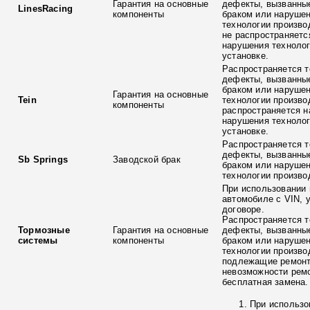
Гарантия на основные
дефекты, вызванны
LinesRacing
компоненты
браком или наруше
технологии произво
не распространяетс
нарушения технолог
установке.
Распространяется т
дефекты, вызванны
браком или наруше
Гарантия на основные
Tein
технологии произво
компоненты
распространяется н
нарушения технолог
установке.
Распространяется т
дефекты, вызванны
Sb Springs
Заводской брак
браком или наруше
технологии произво
При использовании 
автомобиле с VIN, 
договоре.
Распространяется т
Тормозные
Гарантия на основные
дефекты, вызванны
системы
компоненты
браком или наруше
технологии произво
подлежащие ремонт
невозможности ремо
бесплатная замена.
При использо