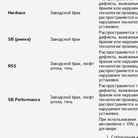
дефекты, вызванны
браком или наруше
Hardrace
Заводской брак
технологии произво
распространяется н
нарушения технолог
установке.
Распространяется т
дефекты, вызванны
SB (ремни)
Заводской брак
браком или наруше
технологии произво
Распространяется т
дефекты, вызванны
браком или наруше
Заводской брак, люфт
RSS
технологии произво
штока, течь
распространяется н
нарушения технолог
установке.
Распространяется т
дефекты, вызванны
браком или наруше
Заводской брак, люфт
SB Performance
технологии произво
штока, течь
распространяется н
нарушения технолог
установке.
При использовании 
автомобиле с VIN, 
договоре:
Соблюдении 