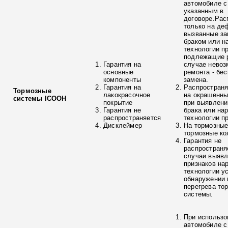
автомобиле с
указанным в
договоре.Рас
только на де
вызванные з
браком или н
технологии п
подлежащие р
Гарантия на
случае невоз
основные
ремонта - бе
компоненты
замена.
Гарантия на
Распространя
Тормозные
лакокрасочное
на окрашенны
системы ICOOH
покрытие
при выявлени
Гарантия не
брака или на
распространяется
технологии п
Дисклеймер
На тормозные
тормозные ко
Гарантия не
распространя
случаи выяв
признаков на
технологии у
обнаружении 
перегрева то
системы.
При использо
автомобиле с