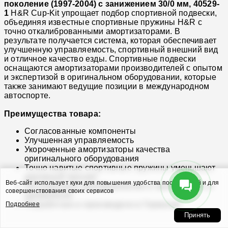
поколение (1997-2004) с занижением 30/0 мм, 40529-
1
H&R Cup-Kit упрощает подбор спортивной подвески,
объединяя известные спортивные пружины H&R с
точно откалиброванными амортизаторами. В
результате получается система, которая обеспечивает
улучшенную управляемость, спортивный внешний вид
и отличное качество езды. Спортивные подвески
оснащаются амортизаторами производителей с опытом
и экспертизой в оригинальном оборудовании, которые
также занимают ведущие позиции в международном
автоспорте.
Преимущества товара:
Согласованные компоненты
Улучшенная управляемость
Укороченные амортизаторы качества
оригинального оборудования
Точно навитые спортивные пружины уменьшают
дорожный просвет
Веб-сайт использует куки для повышения удобства посетителей и для
Регулируемое демпфирование в зависимости от
совершенствования своих сервисов
применения
Разработано и произведено в Германии
Подробнее
Принять