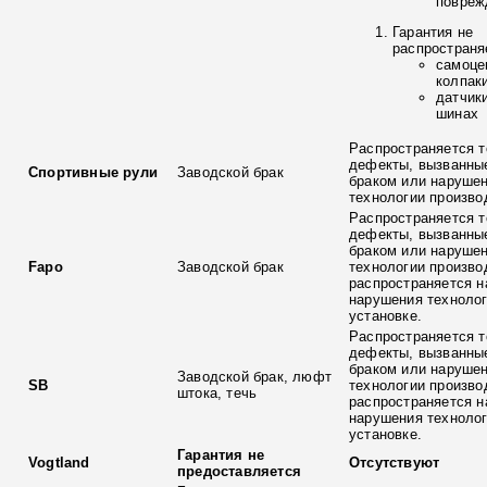
повреж
Гарантия не
распространя
самоце
колпак
датчик
шинах
Распространяется т
дефекты, вызванны
Спортивные рули
Заводской брак
браком или наруше
технологии произво
Распространяется т
дефекты, вызванны
браком или наруше
Fapo
Заводской брак
технологии произво
распространяется н
нарушения технолог
установке.
Распространяется т
дефекты, вызванны
браком или наруше
Заводской брак, люфт
SB
технологии произво
штока, течь
распространяется н
нарушения технолог
установке.
Гарантия не
Vogtland
Отсутствуют
предоставляется