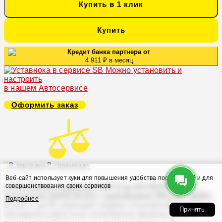
Купить в 1 клик
Купить
Кредит банка партнера от
4 911 ₽ в месяц
Можно установить и
настроить
в нашем Автосервисе
Оформить заказ
В закладки
В сравнение
Веб-сайт использует куки для повышения удобства посетителей и для
совершенствования своих сервисов
Спортивная подвеска H&R Cup-Kit SEAT Altea 1
поколение (2004-2015) с занижением 35/0 мм, 40261-
Подробнее
2
H&R Cup-Kit упрощает подбор спортивной подвески,
Принять
объединяя известные спортивные пружины H&R с