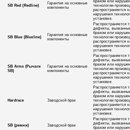
браком или наруше
Гарантия на основные
SB Red (Redline)
технологии произво
компоненты
распространяется н
нарушения технолог
установке.
Распространяется т
дефекты, вызванны
браком или наруше
Гарантия на основные
SB Blue (Blueline)
технологии произво
компоненты
распространяется н
нарушения технолог
установке.
Распространяется т
дефекты, вызванны
браком или наруше
SB Arms (Рычаги
Гарантия на основные
технологии произво
SB)
компоненты
распространяется н
нарушения технолог
установке.
Распространяется т
дефекты, вызванны
браком или наруше
Hardrace
Заводской брак
технологии произво
распространяется н
нарушения технолог
установке.
Распространяется т
дефекты, вызванны
SB (ремни)
Заводской брак
браком или наруше