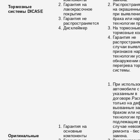
Гарантия на
Распространя
Тормозные
лакокрасочное
на окрашенны
системы DICASE
покрытие
при выявлени
Гарантия не
брака или на
распространяется
технологии п
Дисклеймер
На тормозные
тормозные ко
Гарантия не
распространя
случаи выяв
признаков на
технологии у
обнаружении 
перегрева то
системы.
При использо
автомобиле с
указанным в
договоре.Рас
только на де
вызванные з
браком или н
технологии п
подлежащие р
Гарантия на
случае невоз
основные
ремонта - бе
Оригинальные
компоненты
замена.