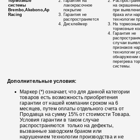
тормозные
Гарантия на
Распространя
системы
лакокрасочное
на окрашенны
Brembo,Akebono,Ap
покрытие
при выявлени
Racing
Гарантия не
брака или на
распространяется
технологии п
Дисклеймер
На тормозные
тормозные ко
Гарантия не
распространя
случаи выяв
признаков на
технологии у
обнаружении 
перегрева то
системы.
Дополнительные условия:
Маркер (*) означает, что для данной категории
товаров есть возможность приобретения
гарантии от нашей компании сроком на 6
месяцев, путем оплаты отдельного счета от
Продавца на сумму 15% от стоимости Товара.
Условия гарантии в таком случае
распространяются только на дефекты,
вызванные заводским браком или
нарушением технологии производства и не