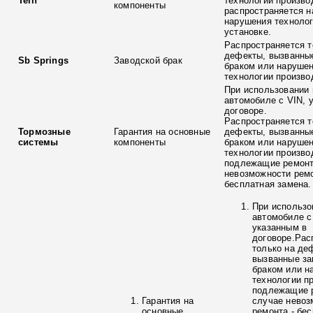
Tein
технологии произво
компоненты
распространяется н
нарушения технолог
установке.
Распространяется т
дефекты, вызванны
Sb Springs
Заводской брак
браком или наруше
технологии произво
При использовании 
автомобиле с VIN, 
договоре.
Распространяется т
Тормозные
Гарантия на основные
дефекты, вызванны
системы
компоненты
браком или наруше
технологии произво
подлежащие ремонт
невозможности ремо
бесплатная замена.
При использо
автомобиле с
указанным в
договоре.Рас
только на де
вызванные з
браком или н
технологии п
подлежащие р
Гарантия на
случае невоз
основные
ремонта - бе