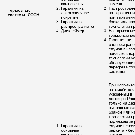
компоненты
замена.
Гарантия на
Распространя
Тормозные
лакокрасочное
на окрашенны
системы ICOOH
покрытие
при выявлени
Гарантия не
брака или на
распространяется
технологии п
Дисклеймер
На тормозные
тормозные ко
Гарантия не
распространя
случаи выяв
признаков на
технологии у
обнаружении 
перегрева то
системы.
При использо
автомобиле с
указанным в
договоре.Рас
только на де
вызванные з
браком или н
технологии п
подлежащие р
Гарантия на
случае невоз
основные
ремонта - бе
компоненты
замена.