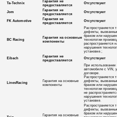
Гарантия не
Ta-Technix
Отсутствуют
предоставляется
Гарантия не
Jom
Отсутствуют
предоставляется
Гарантия не
FK Automotive
Отсутствуют
предоставляется
Распространяется т
дефекты, вызванны
браком или наруше
Гарантия на основные
BC Racing
технологии произво
компоненты
распространяется н
нарушения технолог
установке.;
Гарантия не
Eibach
Отсутствуют
предоставляется
При использовании 
автомобиле с VIN, 
договоре.
Распространяется т
Гарантия на основные
дефекты, вызванны
LinesRacing
компоненты
браком или наруше
технологии произво
не распространяетс
нарушения технолог
установке.
Распространяется т
дефекты, вызванны
браком или наруше
Гарантия на основные