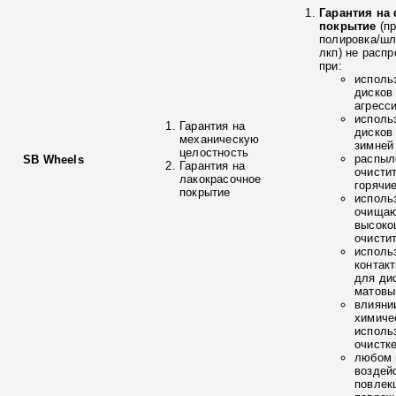
Гарантия на
покрытие
(п
полировка/ш
лкп) не расп
при:
исполь
дисков
агресс
исполь
Гарантия на
дисков
механическую
зимней
целостность
распыл
SB Wheels
Гарантия на
очисти
лакокрасочное
горячи
покрытие
исполь
очищаю
высоко
очисти
исполь
контак
для ди
матовы
влияни
химиче
исполь
очистк
любом 
воздей
повлек