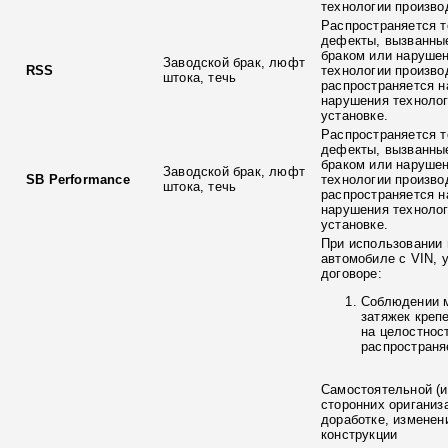
технологии произво
Распространяется т
дефекты, вызванны
браком или наруше
Заводской брак, люфт
RSS
технологии произво
штока, течь
распространяется н
нарушения технолог
установке.
Распространяется т
дефекты, вызванны
браком или наруше
Заводской брак, люфт
SB Performance
технологии произво
штока, течь
распространяется н
нарушения технолог
установке.
При использовании 
автомобиле с VIN, 
договоре:
Соблюдении 
затяжек креп
на целостнос
распространя
Самостоятельной (и
сторонних ориганиз
доработке, изменен
конструкции