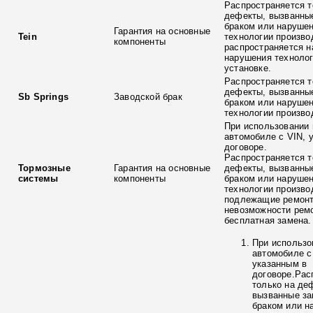
Распространяется т
дефекты, вызванны
браком или наруше
Гарантия на основные
Tein
технологии произво
компоненты
распространяется н
нарушения технолог
установке.
Распространяется т
дефекты, вызванны
Sb Springs
Заводской брак
браком или наруше
технологии произво
При использовании 
автомобиле с VIN, 
договоре.
Распространяется т
Тормозные
Гарантия на основные
дефекты, вызванны
системы
компоненты
браком или наруше
технологии произво
подлежащие ремонт
невозможности ремо
бесплатная замена.
При использо
автомобиле с
указанным в
договоре.Рас
только на де
вызванные з
браком или н