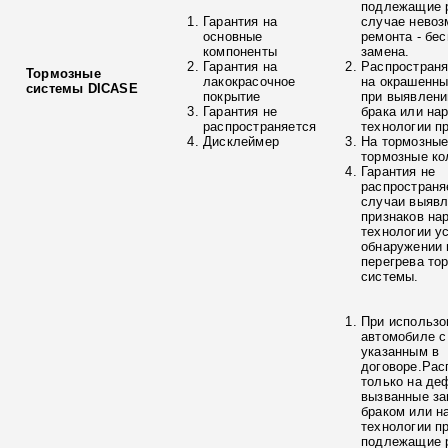
подлежащие р
Гарантия на
случае невоз
основные
ремонта - бе
компоненты
замена.
Гарантия на
Распространя
Тормозные
лакокрасочное
на окрашенны
системы DICASE
покрытие
при выявлени
Гарантия не
брака или на
распространяется
технологии п
Дисклеймер
На тормозные
тормозные ко
Гарантия не
распространя
случаи выяв
признаков на
технологии у
обнаружении 
перегрева то
системы.
При использо
автомобиле с
указанным в
договоре.Рас
только на де
вызванные з
браком или н
технологии п
подлежащие р