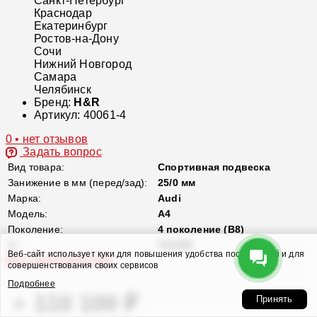
Санкт-Петербург
Краснодар
Екатеринбург
Ростов-на-Дону
Сочи
Нижний Новгород
Самара
Челябинск
Бренд:
H&R
Артикул:
40061-4
0 • нет отзывов
Задать вопрос
Вид товара:
Спортивная подвеска
Занижение в мм (перед/зад):
25/0 мм
Марка:
Audi
Модель:
A4
Поколение:
4 поколение (B8)
ID
724185
Веб-сайт использует куки для повышения удобства посетителей и для
Все характеристики
совершенствования своих сервисов
Подробнее
110 100 ₽
Принять