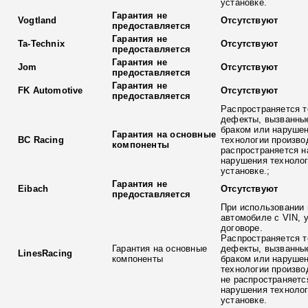
установке.
Гарантия не
Vogtland
Отсутствуют
предоставляется
Гарантия не
Ta-Technix
Отсутствуют
предоставляется
Гарантия не
Jom
Отсутствуют
предоставляется
Гарантия не
FK Automotive
Отсутствуют
предоставляется
Распространяется т
дефекты, вызванны
браком или наруше
Гарантия на основные
BC Racing
технологии произво
компоненты
распространяется н
нарушения технолог
установке.;
Гарантия не
Eibach
Отсутствуют
предоставляется
При использовании 
автомобиле с VIN, 
договоре.
Распространяется т
Гарантия на основные
дефекты, вызванны
LinesRacing
компоненты
браком или наруше
технологии произво
не распространяетс
нарушения технолог
установке.