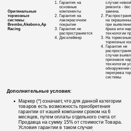
Гарантия на
случае невоз
основные
ремонта - бе
Оригинальные
компоненты
замена.
тормозные
Гарантия на
Распространя
системы
лакокрасочное
на окрашенны
Brembo,Akebono,Ap
покрытие
при выявлени
Racing
Гарантия не
брака или на
распространяется
технологии п
Дисклеймер
На тормозные
тормозные ко
Гарантия не
распространя
случаи выяв
признаков на
технологии у
обнаружении 
перегрева то
системы.
Дополнительные условия:
Маркер (*) означает, что для данной категории
товаров есть возможность приобретения
гарантии от нашей компании сроком на 6
месяцев, путем оплаты отдельного счета от
Продавца на сумму 15% от стоимости Товара.
Условия гарантии в таком случае