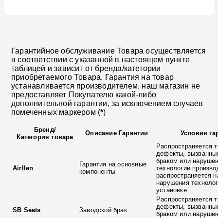
Гарантийное обслуживание Товара осуществляется
в соответствии с указанной в настоящем пункте
таблицей и зависит от бренда/категории
приобретаемого Товара. Гарантия на товар
устанавливается производителем, наш магазин не
предоставляет Покупателю какой-либо
дополнительной гарантии, за исключением случаев
помеченных маркером (
*
)
Бренд
/
Описание Гарантии
Условия га
Категория товара
Распространяется т
дефекты, вызванны
браком или наруше
Гарантия на основные
Airllen
технологии произво
компоненты
распространяется н
нарушения технолог
установке.
Распространяется т
дефекты, вызванны
SB Seats
Заводской брак
браком или наруше