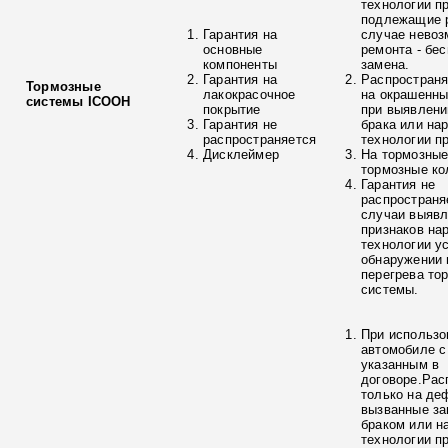
технологии п
подлежащие р
Гарантия на
случае невоз
основные
ремонта - бе
компоненты
замена.
Гарантия на
Распространя
Тормозные
лакокрасочное
на окрашенны
системы ICOOH
покрытие
при выявлени
Гарантия не
брака или на
распространяется
технологии п
Дисклеймер
На тормозные
тормозные ко
Гарантия не
распространя
случаи выяв
признаков на
технологии у
обнаружении 
перегрева то
системы.
При использо
автомобиле с
указанным в
договоре.Рас
только на де
вызванные з
браком или н
технологии п