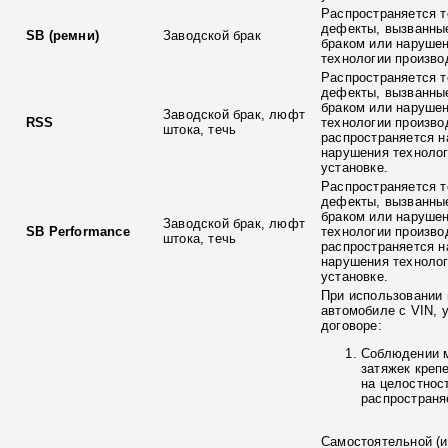
Распространяется т
дефекты, вызванны
SB (ремни)
Заводской брак
браком или наруше
технологии произво
Распространяется т
дефекты, вызванны
браком или наруше
Заводской брак, люфт
RSS
технологии произво
штока, течь
распространяется н
нарушения технолог
установке.
Распространяется т
дефекты, вызванны
браком или наруше
Заводской брак, люфт
SB Performance
технологии произво
штока, течь
распространяется н
нарушения технолог
установке.
При использовании 
автомобиле с VIN, 
договоре:
Соблюдении 
затяжек креп
на целостнос
распространя
Самостоятельной (и