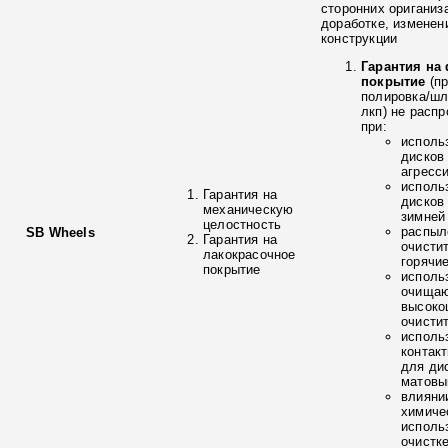
сторонних ориганиз
доработке, изменен
конструкции
Гарантия на
покрытие
(п
полировка/ш
лкп) не расп
при:
исполь
дисков
агресс
исполь
Гарантия на
дисков
механическую
зимней
целостность
распыл
SB Wheels
Гарантия на
очисти
лакокрасочное
горячи
покрытие
исполь
очищаю
высоко
очисти
исполь
контак
для ди
матовы
влияни
химиче
исполь
очистк