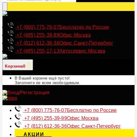
Позвонить нам
+7 (800) 775-76-07
Бесплатно по России
+7 (495) 255-39-99
Офис Москва
+7 (812) 612-36-36
Офис Санкт-Петербург
+7 (495) 255-17-13
Автосервис Москва
Корзина
0
В Вашей корзине ещё пусто!
Заполните ее всем необходимым.
+7 (800) 775-76-07
Бесплатно по России
+7 (495) 255-39-99
Офис Москва
+7 (812) 612-36-36
Офис Санкт-Петербург
АКЦИИ