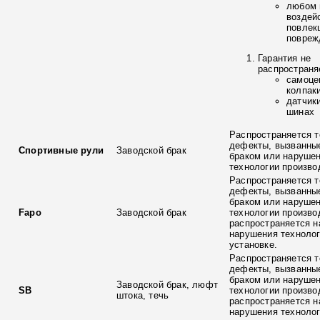
любом 
воздей
повлек
повреж
Гарантия не
распространя
самоце
колпак
датчик
шинах
Распространяется т
дефекты, вызванны
Спортивные рули
Заводской брак
браком или наруше
технологии произво
Распространяется т
дефекты, вызванны
браком или наруше
Fapo
Заводской брак
технологии произво
распространяется н
нарушения технолог
установке.
Распространяется т
дефекты, вызванны
браком или наруше
Заводской брак, люфт
SB
технологии произво
штока, течь
распространяется н
нарушения технолог