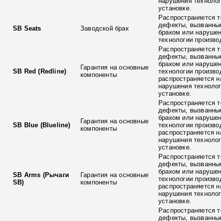
нарушения технолог
установке.
Распространяется т
дефекты, вызванны
SB Seats
Заводской брак
браком или наруше
технологии произво
Распространяется т
дефекты, вызванны
браком или наруше
Гарантия на основные
SB Red (Redline)
технологии произво
компоненты
распространяется н
нарушения технолог
установке.
Распространяется т
дефекты, вызванны
браком или наруше
Гарантия на основные
SB Blue (Blueline)
технологии произво
компоненты
распространяется н
нарушения технолог
установке.
Распространяется т
дефекты, вызванны
браком или наруше
SB Arms (Рычаги
Гарантия на основные
технологии произво
SB)
компоненты
распространяется н
нарушения технолог
установке.
Распространяется т
дефекты, вызванны