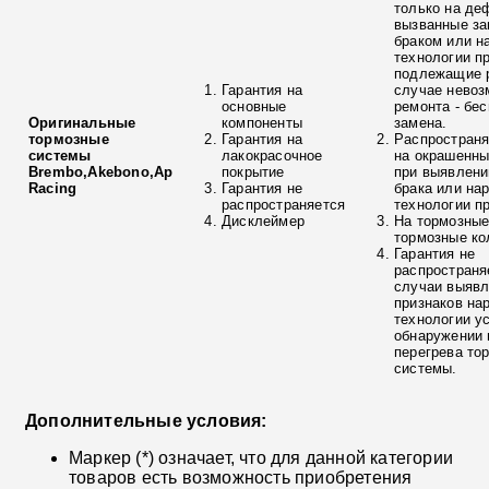
только на де
вызванные з
браком или н
технологии п
подлежащие р
Гарантия на
случае невоз
основные
ремонта - бе
Оригинальные
компоненты
замена.
тормозные
Гарантия на
Распространя
системы
лакокрасочное
на окрашенны
Brembo,Akebono,Ap
покрытие
при выявлени
Racing
Гарантия не
брака или на
распространяется
технологии п
Дисклеймер
На тормозные
тормозные ко
Гарантия не
распространя
случаи выяв
признаков на
технологии у
обнаружении 
перегрева то
системы.
Дополнительные условия:
Маркер (*) означает, что для данной категории
товаров есть возможность приобретения