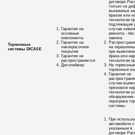
договоре.Рас
только на де
вызванные з
браком или н
технологии п
подлежащие р
Гарантия на
случае невоз
основные
ремонта - бе
компоненты
замена.
Гарантия на
Распространя
Тормозные
лакокрасочное
на окрашенны
системы DICASE
покрытие
при выявлени
Гарантия не
брака или на
распространяется
технологии п
Дисклеймер
На тормозные
тормозные ко
Гарантия не
распространя
случаи выяв
признаков на
технологии у
обнаружении 
перегрева то
системы.
При использо
автомобиле с
указанным в
договоре.Рас