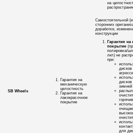
на целостнос
распространя
Самостоятельной (и
сторонних ориганиз
доработке, изменен
конструкции
Гарантия на
покрытие
(п
полировка/ш
лкп) не расп
при:
исполь
дисков
агресс
исполь
Гарантия на
дисков
механическую
зимней
целостность
распыл
SB Wheels
Гарантия на
очисти
лакокрасочное
горячи
покрытие
исполь
очищаю
высоко
очисти
исполь
контак
для ди