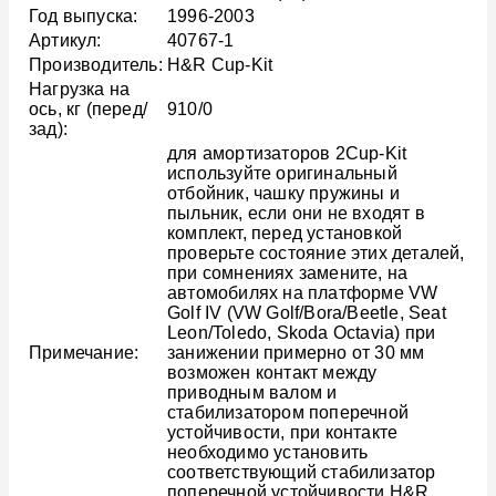
Год выпуска:
1996-2003
Артикул:
40767-1
Производитель:
H&R Cup-Kit
Нагрузка на
ось, кг (перед/
910/0
зад):
для амортизаторов 2Cup-Kit
используйте оригинальный
отбойник, чашку пружины и
пыльник, если они не входят в
комплект, перед установкой
проверьте состояние этих деталей,
при сомнениях замените, на
автомобилях на платформе VW
Golf IV (VW Golf/Bora/Beetle, Seat
Leon/Toledo, Skoda Octavia) при
Примечание:
занижении примерно от 30 мм
возможен контакт между
приводным валом и
стабилизатором поперечной
устойчивости, при контакте
необходимо установить
соответствующий стабилизатор
поперечной устойчивости H&R,