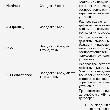
браком или наруше
Hardrace
Заводской брак
технологии произво
распространяется н
нарушения технолог
установке.
Распространяется т
дефекты, вызванны
SB (ремни)
Заводской брак
браком или наруше
технологии произво
Распространяется т
дефекты, вызванны
браком или наруше
Заводской брак, люфт
RSS
технологии произво
штока, течь
распространяется н
нарушения технолог
установке.
Распространяется т
дефекты, вызванны
браком или наруше
Заводской брак, люфт
SB Performance
технологии произво
штока, течь
распространяется н
нарушения технолог
установке.
При использовании 
автомобиле с VIN, 
договоре:
Соблюдении 
затяжек креп