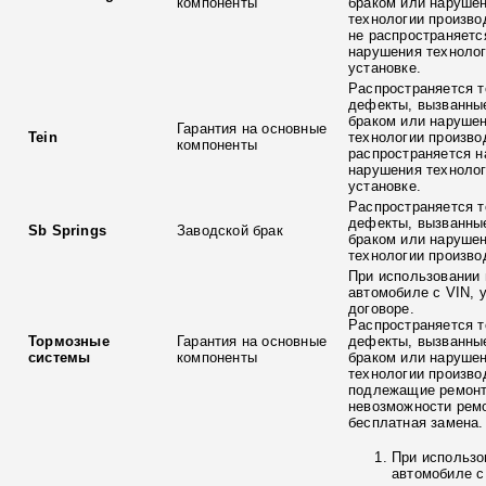
компоненты
браком или наруше
технологии произво
не распространяетс
нарушения технолог
установке.
Распространяется т
дефекты, вызванны
браком или наруше
Гарантия на основные
Tein
технологии произво
компоненты
распространяется н
нарушения технолог
установке.
Распространяется т
дефекты, вызванны
Sb Springs
Заводской брак
браком или наруше
технологии произво
При использовании 
автомобиле с VIN, 
договоре.
Распространяется т
Тормозные
Гарантия на основные
дефекты, вызванны
системы
компоненты
браком или наруше
технологии произво
подлежащие ремонт
невозможности ремо
бесплатная замена.
При использо
автомобиле с