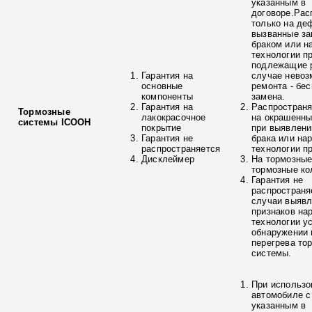
указанным в
договоре.Рас
только на де
вызванные з
браком или н
технологии п
подлежащие р
Гарантия на
случае невоз
основные
ремонта - бе
компоненты
замена.
Гарантия на
Распространя
Тормозные
лакокрасочное
на окрашенны
системы ICOOH
покрытие
при выявлени
Гарантия не
брака или на
распространяется
технологии п
Дисклеймер
На тормозные
тормозные ко
Гарантия не
распространя
случаи выяв
признаков на
технологии у
обнаружении 
перегрева то
системы.
При использо
автомобиле с
указанным в