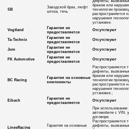
дефекты, вызванны
браком или наруше
Заводской брак, люфт
SB
технологии произво
штока, течь
распространяется н
нарушения технолог
установке.
Гарантия не
Vogtland
Отсутствуют
предоставляется
Гарантия не
Ta-Technix
Отсутствуют
предоставляется
Гарантия не
Jom
Отсутствуют
предоставляется
Гарантия не
FK Automotive
Отсутствуют
предоставляется
Распространяется т
дефекты, вызванны
браком или наруше
Гарантия на основные
BC Racing
технологии произво
компоненты
распространяется н
нарушения технолог
установке.;
Гарантия не
Eibach
Отсутствуют
предоставляется
При использовании 
автомобиле с VIN, 
договоре.
Распространяется т
Гарантия на основные
дефекты, вызванны
LinesRacing