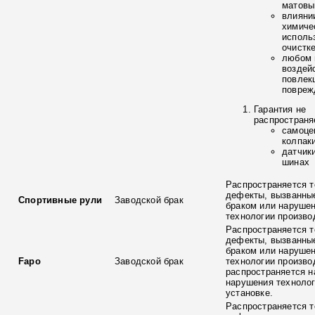
матовы
влияни
химиче
исполь
очистк
любом 
воздей
повлек
повреж
Гарантия не
распространя
самоце
колпак
датчик
шинах
Распространяется т
дефекты, вызванны
Спортивные рули
Заводской брак
браком или наруше
технологии произво
Распространяется т
дефекты, вызванны
браком или наруше
Fapo
Заводской брак
технологии произво
распространяется н
нарушения технолог
установке.
Распространяется т