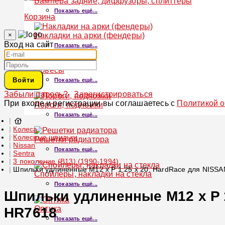
Бампера задние, диффузоры, сплиттеры
Показать ещё...
Корзина
×
Накладки на арки (фендеры)
Вход на сайт
Показать ещё...
Обвесы
Войти
Показать ещё...
Забыли пароль?
Зарегистрироваться
При входе и регистрации вы соглашаетесь с
Политикой 
Пороги, подножки
Показать ещё...
Колеса
Колесные шпильки
Решетки радиатора
Nissan
Показать ещё...
Sentra
3 поколение (B13) (1990-1994)
Шпильки удлиненные M12 x P 1.25 x 20, HardRace для NISS
Спойлеры, накладки на стекла
Показать ещё...
Шпильки удлиненные M12 x P 1
Оптика
HR7618
Показать ещё...