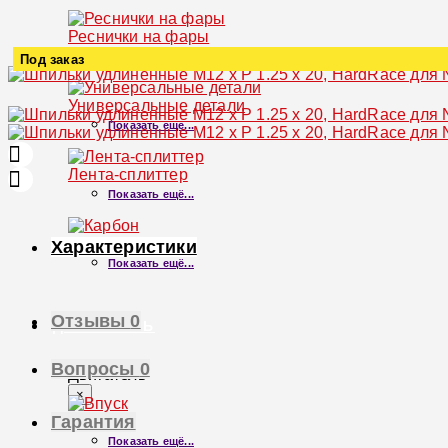
Реснички на фары
Показать ещё...
Под заказ
Увеличить
Универсальные детали
Показать ещё...
Лента-сплиттер
Показать ещё...
Карбон
Характеристики
Показать ещё...
Отзывы
0
ДВИГАТЕЛЬ
Вопросы
0
Двигатель
×
Гарантия
Впуск
Показать ещё...