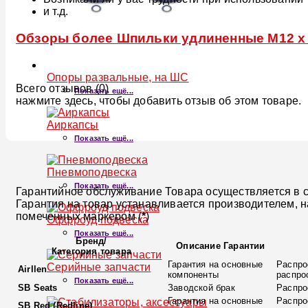
и т.д.
Обзоры более Шпильки удлиненные M12 x P
Опоры развальные, на ШС
Всего отзывов (0)
Показать ещё...
нажмите здесь, чтобы добавить отзыв об этом товаре.
Аиркапсы
Показать ещё...
Пневмоподвеска
Показать ещё...
Гарантийное обслуживание Товара осуществляется в со
Гарантия на товар устанавливается производителем, 
помеченных маркером (
*
)
Оффроуд подвеска
Показать ещё...
Бренд
/
Описание Гарантии
Категория товара
Гарантия на основные
Распро
Серийные запчасти
Airllen
компоненты
распро
Показать ещё...
SB Seats
Заводской брак
Распро
Гарантия на основные
Распро
SB Red (Redline)