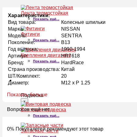
Лента термостойкая
Характеристики:
Показать ещё...
Вид товара:
Колесные шпильки
Марка:
NISSAN
Фитинги
Модель:
SENTRA
Показать ещё...
Поколение:
B13
Год выпуска:
1990-1994
Крепления двигателя
Артикул:
HR7618
Показать ещё...
Бренд:
HardRace
Страна производства:
Китай
ШТ/Комплект:
20
ПОДВЕСКА
Диаметр:
M12 x P 1.25
Показать больше
Подвеска
×
Вопросов ещё нет
Винтовая подвеска
Показать ещё...
0% Покупалетей рекомендуют этот товар
Запасные части
Показать ещё...