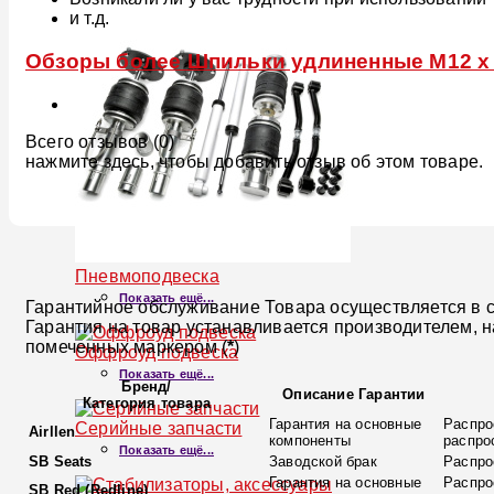
и т.д.
Обзоры более Шпильки удлиненные M12 x P 
Всего отзывов (0)
нажмите здесь, чтобы добавить отзыв об этом товаре.
Пневмоподвеска
Показать ещё...
Гарантийное обслуживание Товара осуществляется в со
Гарантия на товар устанавливается производителем, 
помеченных маркером (
*
)
Оффроуд подвеска
Показать ещё...
Бренд
/
Описание Гарантии
Категория товара
Гарантия на основные
Распро
Серийные запчасти
Airllen
компоненты
распро
Показать ещё...
SB Seats
Заводской брак
Распро
Гарантия на основные
Распро
SB Red (Redline)