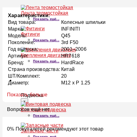
Лента термостойкая
Характеристики:
Показать ещё...
Вид товара:
Колесные шпильки
Марка:
INFINITI
Фитинги
Модель:
Q45
Показать ещё...
Поколение:
3rd F50
Год выпуска:
2001–2006
Крепления двигателя
Артикул:
HR7618
Показать ещё...
Бренд:
HardRace
Страна производства:
Китай
ШТ/Комплект:
20
ПОДВЕСКА
Диаметр:
M12 x P 1.25
Показать больше
Подвеска
×
Вопросов ещё нет
Винтовая подвеска
Показать ещё...
0% Покупалетей рекомендуют этот товар
Запасные части
Показать ещё...