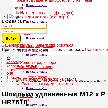
Бампера задние, диффузоры, сплиттеры
Показать ещё...
Корзина
×
Накладки на арки (фендеры)
Вход на сайт
Показать ещё...
Обвесы
Войти
Показать ещё...
Забыли пароль?
Зарегистрироваться
При входе и регистрации вы соглашаетесь с
Политикой 
Пороги, подножки
Показать ещё...
Колеса
Колесные шпильки
Решетки радиатора
Infiniti
Показать ещё...
Q45
3 поколение (2001-2006)
Шпильки удлиненные M12 x P 1.25 x 20, HardRace для INFIN
Спойлеры, накладки на стекла
Показать ещё...
Шпильки удлиненные M12 x P 1.
Оптика
HR7618
Показать ещё...