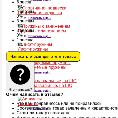
5
звезд
0%
4
звезды
Спортивная подвеска
0%
Показать ещё...
3
звезды
0%
2
звезды
Пружины с занижением
0%
Показать ещё...
1
звезда
0%
Лифт-пружины
Показать ещё...
Написать отзыв для этого товара
Регулируемые пружины
Показать ещё...
Опоры развальные, на ШС
Что написать?
Показать ещё...
О чем написать в отзыве?
Что вам понравилось или не понравилось
Аиркапсы
Соответствует ли товар заявленным характерист
Показать ещё...
Стоит ли товар своих денег
Возникали ли у вас трудности при использовании