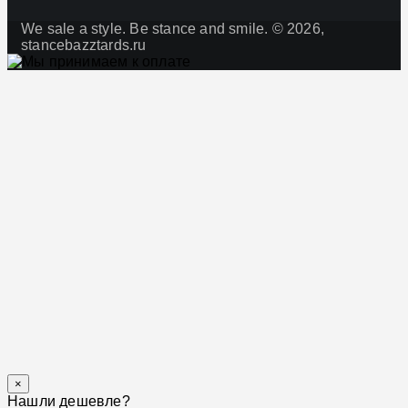
We sale a style. Be stance and smile. © 2026,
stancebazztards.ru
×
Нашли дешевле?