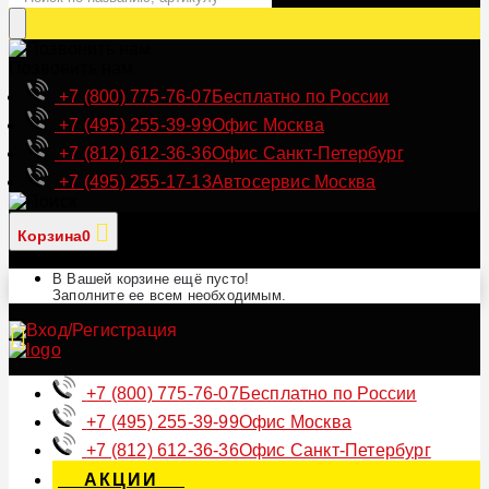
Позвонить нам
+7 (800) 775-76-07
Бесплатно по России
+7 (495) 255-39-99
Офис Москва
+7 (812) 612-36-36
Офис Санкт-Петербург
+7 (495) 255-17-13
Автосервис Москва
Корзина
0
В Вашей корзине ещё пусто!
Заполните ее всем необходимым.
+7 (800) 775-76-07
Бесплатно по России
+7 (495) 255-39-99
Офис Москва
+7 (812) 612-36-36
Офис Санкт-Петербург
АКЦИИ