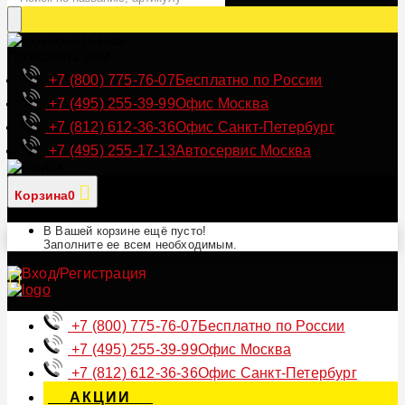
Позвонить нам
+7 (800) 775-76-07
Бесплатно по России
+7 (495) 255-39-99
Офис Москва
+7 (812) 612-36-36
Офис Санкт-Петербург
+7 (495) 255-17-13
Автосервис Москва
Корзина
0
В Вашей корзине ещё пусто!
Заполните ее всем необходимым.
+7 (800) 775-76-07
Бесплатно по России
+7 (495) 255-39-99
Офис Москва
+7 (812) 612-36-36
Офис Санкт-Петербург
АКЦИИ