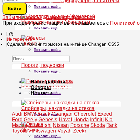
Бампера задние, диффузоры, сплиттеры
Показать ещё...
Войти
Забыли пароль?
Зарегистрироваться
Накладки на арки (фендеры)
При входе и регистрации вы соглашаетесь с
Политикой 
Показать ещё...
Интересное
Обвесы
Сделали тюнинг тормозов на китайце Changan CS95
Показать ещё...
Пороги, подножки
Показать ещё...
Наши работы
Решетки радиатора
Обзоры
Новости
Показать ещё...
Спойлеры, накладки на стекла
Audi
BMW
Buick
Changan
Chevrolet
Exeed
Показать ещё...
Ford
Geely
Genesis
Haval
Honda
Infiniti
Kia
Mazda
Mitsubishi
Nissan
Porsche
Skoda
Tank
Оптика
Toyota
Volkswagen
Voyah
Zeekr
Показать ещё...