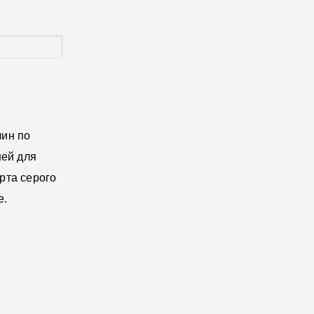
чин по
ней для
рта серого
е.