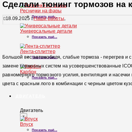
Сделали тюнинг тормозов на 
Реснички на фары
Показать ещё...
18.09.2025
Наши работы
,
Универсальные детали
Показать ещё...
Лента-сплиттер
Большой вес автомобиля, слабые тормоза - перегрев и 
Показать ещё...
замене тормозных систем на усовершенствованные ICOO
Карбон
равномерного тормозного усилия, вентиляция и насечки 
Показать ещё...
цвета с красным лого в комбинации с черным цветом ку
ДВИГАТЕЛЬ
Двигатель
×
Впуск
Показать ещё...