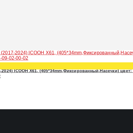
-2024) ICOOH X61, (405*34mm,Фиксированный,Насечки) цвет:
2