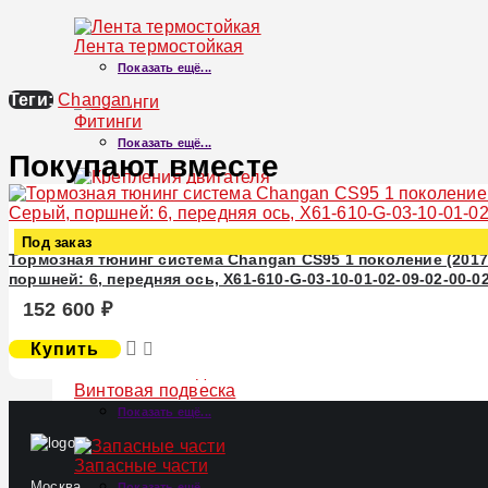
Лента термостойкая
Показать ещё...
Теги:
Changan
Фитинги
Показать ещё...
Покупают вместе
Крепления двигателя
Показать ещё...
Под заказ
Тормозная тюнинг система Changan CS95 1 поколение (2017
поршней: 6, передняя ось, X61-610-G-03-10-01-02-09-02-00-0
ПОДВЕСКА
152 600 ₽
Подвеска
Купить
×
Винтовая подвеска
Показать ещё...
Запасные части
Москва
Показать ещё...