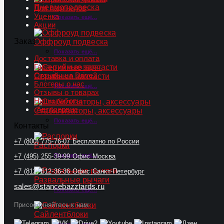
Пневмоподвеска
Для партнеров
Уценка
Показать ещё...
Акции
Заказ
Оффроуд подвеска
Показать ещё...
Доставка и оплата
Гарантия и возврат
Отзывы на Drive2
Серийные запчасти
Блогеры о нас
Показать ещё...
Отзывы о товарах
Наши работы
Автосервис
Стабилизаторы, аксессуары
Показать ещё...
Контакты
+7 (800) 775-76-07
Бесплатно по России
Распорки
Показать ещё...
+7 (495) 255-39-99
Офис Москва
+7 (812) 612-36-36
Офис Санкт-Петербург
Развальные рычаги
sales@stancebazztards.ru
Показать ещё...
Присоединяйтесь к нам:
Сайлентблоки