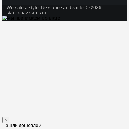
We sale a style. Be stance and smile. © 2026,
stancebazztards.ru
×
Нашли дешевле?