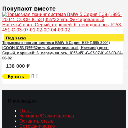
Покупают вместе
Под заказ
Тормозная тюнинг система BMW 5 Серия E39 (1995-2004)
ICOOH IC53 (355*32mm, Фиксированный, Насечки) цвет:
Серый, поршней: 6, передняя ось, IC53-451-G-03-07-01-02-0D-04-
00-02
138 000 ₽
Купить
Информация
О нас
Контакты/Схема проезда
Оставить отзыв
Сотрудничество