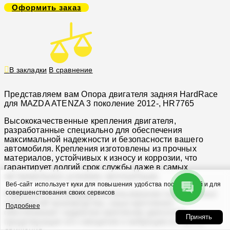
Оформить заказ
В закладки
В сравнение
Представляем вам Опора двигателя задняя HardRace
для MAZDA ATENZA 3 поколение 2012-, HR7765
Высококачественные крепления двигателя,
разработанные специально для обеспечения
максимальной надежности и безопасности вашего
автомобиля. Крепления изготовлены из прочных
материалов, устойчивых к износу и коррозии, что
гарантирует долгий срок службы даже в самых
экстремальных условиях эксплуатации.
Веб-сайт использует куки для повышения удобства посетителей и для
совершенствования своих сервисов
Надежность: Благодаря использованию современных
технологий производства, наши крепления
Подробнее
обеспечивают надежное крепление двигателя,
Принять
предотвращая его смещение и вибрацию во время