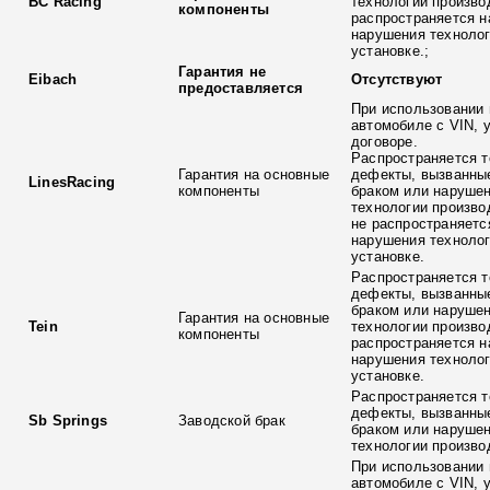
BC Racing
технологии произво
компоненты
распространяется н
нарушения технолог
установке.;
Гарантия не
Eibach
Отсутствуют
предоставляется
При использовании 
автомобиле с VIN, 
договоре.
Распространяется т
Гарантия на основные
дефекты, вызванны
LinesRacing
компоненты
браком или наруше
технологии произво
не распространяетс
нарушения технолог
установке.
Распространяется т
дефекты, вызванны
браком или наруше
Гарантия на основные
Tein
технологии произво
компоненты
распространяется н
нарушения технолог
установке.
Распространяется т
дефекты, вызванны
Sb Springs
Заводской брак
браком или наруше
технологии произво
При использовании 
автомобиле с VIN, 