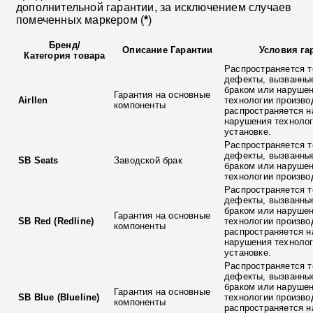
дополнительной гарантии, за исключением случаев
помеченных маркером (
*
)
Бренд
/
Описание Гарантии
Условия га
Категория товара
Распространяется т
дефекты, вызванны
браком или наруше
Гарантия на основные
Airllen
технологии произво
компоненты
распространяется н
нарушения технолог
установке.
Распространяется т
дефекты, вызванны
SB Seats
Заводской брак
браком или наруше
технологии произво
Распространяется т
дефекты, вызванны
браком или наруше
Гарантия на основные
SB Red (Redline)
технологии произво
компоненты
распространяется н
нарушения технолог
установке.
Распространяется т
дефекты, вызванны
браком или наруше
Гарантия на основные
SB Blue (Blueline)
технологии произво
компоненты
распространяется н