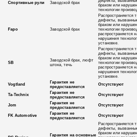
дефекты, вызванны
Спортивные рули
Заводской брак
браком или наруше
технологии произво
Распространяется т
дефекты, вызванны
браком или наруше
Fapo
Заводской брак
технологии произво
распространяется н
нарушения технолог
установке.
Распространяется т
дефекты, вызванны
браком или наруше
Заводской брак, люфт
SB
технологии произво
штока, течь
распространяется н
нарушения технолог
установке.
Гарантия не
Vogtland
Отсутствуют
предоставляется
Гарантия не
Ta-Technix
Отсутствуют
предоставляется
Гарантия не
Jom
Отсутствуют
предоставляется
Гарантия не
FK Automotive
Отсутствуют
предоставляется
Распространяется т
дефекты, вызванны
браком или наруше
Гарантия на основные