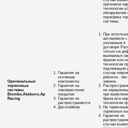
признаков на
технологии у
обнаружении 
перегрева то
системы.
При использо
автомобиле с
указанным в
договоре.Рас
только на де
вызванные з
браком или н
технологии п
подлежащие р
Гарантия на
случае невоз
основные
ремонта - бе
Оригинальные
компоненты
замена.
тормозные
Гарантия на
Распространя
системы
лакокрасочное
на окрашенны
Brembo,Akebono,Ap
покрытие
при выявлени
Racing
Гарантия не
брака или на
распространяется
технологии п
Дисклеймер
На тормозные
тормозные ко
Гарантия не
распространя
случаи выяв