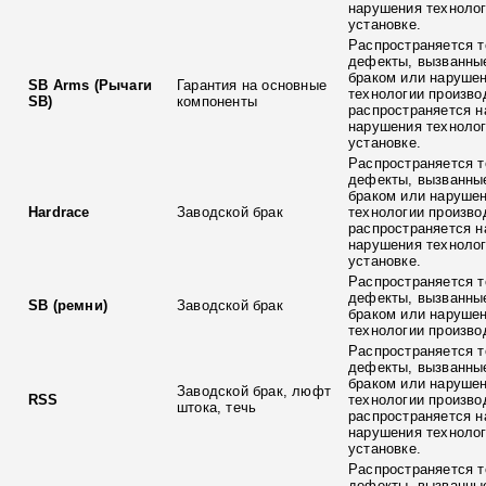
нарушения технолог
установке.
Распространяется т
дефекты, вызванны
браком или наруше
SB Arms (Рычаги
Гарантия на основные
технологии произво
SB)
компоненты
распространяется н
нарушения технолог
установке.
Распространяется т
дефекты, вызванны
браком или наруше
Hardrace
Заводской брак
технологии произво
распространяется н
нарушения технолог
установке.
Распространяется т
дефекты, вызванны
SB (ремни)
Заводской брак
браком или наруше
технологии произво
Распространяется т
дефекты, вызванны
браком или наруше
Заводской брак, люфт
RSS
технологии произво
штока, течь
распространяется н
нарушения технолог
установке.
Распространяется т
дефекты, вызванны