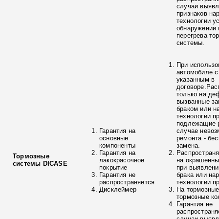
случаи выяв
признаков на
технологии у
обнаружении 
перегрева то
системы.
При использо
автомобиле с
указанным в
договоре.Рас
только на де
вызванные з
браком или н
технологии п
подлежащие р
Гарантия на
случае невоз
основные
ремонта - бе
компоненты
замена.
Гарантия на
Распространя
Тормозные
лакокрасочное
на окрашенны
системы DICASE
покрытие
при выявлени
Гарантия не
брака или на
распространяется
технологии п
Дисклеймер
На тормозные
тормозные ко
Гарантия не
распространя
случаи выяв