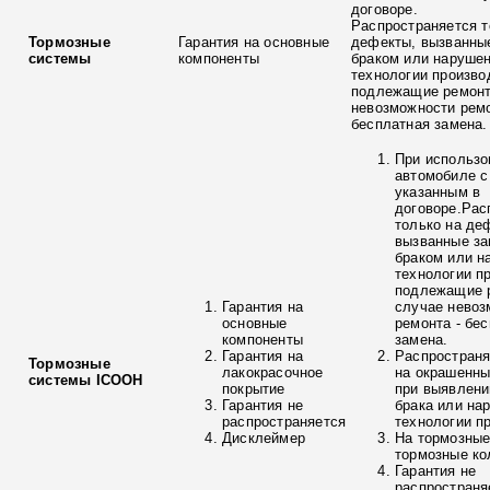
договоре.
Распространяется т
Тормозные
Гарантия на основные
дефекты, вызванны
системы
компоненты
браком или наруше
технологии произво
подлежащие ремонт
невозможности ремо
бесплатная замена.
При использо
автомобиле с
указанным в
договоре.Рас
только на де
вызванные з
браком или н
технологии п
подлежащие р
Гарантия на
случае невоз
основные
ремонта - бе
компоненты
замена.
Гарантия на
Распространя
Тормозные
лакокрасочное
на окрашенны
системы ICOOH
покрытие
при выявлени
Гарантия не
брака или на
распространяется
технологии п
Дисклеймер
На тормозные
тормозные ко
Гарантия не
распространя