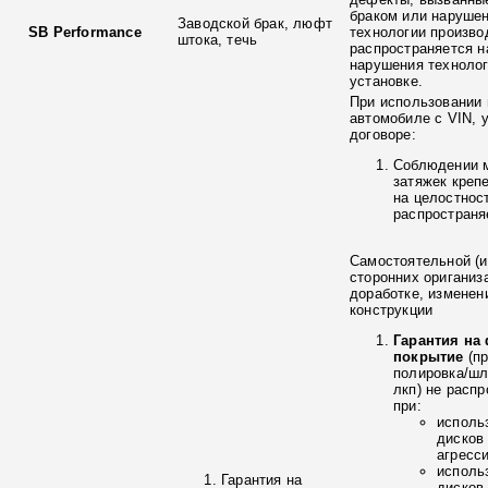
браком или наруше
Заводской брак, люфт
SB Performance
технологии произво
штока, течь
распространяется н
нарушения технолог
установке.
При использовании 
автомобиле с VIN, 
договоре:
Соблюдении 
затяжек креп
на целостнос
распространя
Самостоятельной (и
сторонних ориганиз
доработке, изменен
конструкции
Гарантия на
покрытие
(п
полировка/ш
лкп) не расп
при:
исполь
дисков
агресс
исполь
Гарантия на
дисков