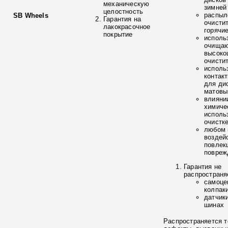
механическую
зимней
целостность
распыл
SB Wheels
Гарантия на
очисти
лакокрасочное
горячи
покрытие
исполь
очищаю
высоко
очисти
исполь
контак
для ди
матовы
влияни
химиче
исполь
очистк
любом 
воздей
повлек
повреж
Гарантия не
распространя
самоце
колпак
датчик
шинах
Распространяется т