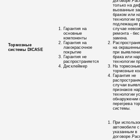
договоре.Рас
только на де
вызванные з
браком или н
технологии п
подлежащие р
Гарантия на
случае невоз
основные
ремонта - бе
компоненты
замена.
Гарантия на
Распространя
Тормозные
лакокрасочное
на окрашенны
системы DICASE
покрытие
при выявлени
Гарантия не
брака или на
распространяется
технологии п
Дисклеймер
На тормозные
тормозные ко
Гарантия не
распространя
случаи выяв
признаков на
технологии у
обнаружении 
перегрева то
системы.
При использо
автомобиле с
указанным в
договоре.Рас