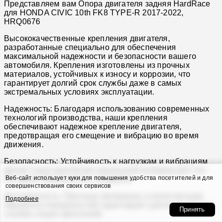
Представляем вам Опора двигателя задняя HardRace
для HONDA CIVIC 10th FK8 TYPE-R 2017-2022,
HRQ0676
Высококачественные крепления двигателя,
разработанные специально для обеспечения
максимальной надежности и безопасности вашего
автомобиля. Крепления изготовлены из прочных
материалов, устойчивых к износу и коррозии, что
гарантирует долгий срок службы даже в самых
экстремальных условиях эксплуатации.
Надежность: Благодаря использованию современных
технологий производства, наши крепления
обеспечивают надежное крепление двигателя,
предотвращая его смещение и вибрацию во время
движения.
Безопасность: Устойчивость к нагрузкам и вибрациям
делает наши крепления идеальным выбором для тех,
Веб-сайт использует куки для повышения удобства посетителей и для
кто ценит безопасность на дороге.
совершенствования своих сервисов
Долговечность: Прочные материалы и качественная
Подробнее
обработка поверхностей гарантируют длительный срок
Принять
службы наших креплений.