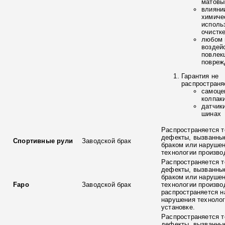
матовы
влияни
химиче
исполь
очистк
любом 
воздей
повлек
повреж
Гарантия не
распространя
самоце
колпак
датчик
шинах
Распространяется т
дефекты, вызванны
Спортивные рули
Заводской брак
браком или наруше
технологии произво
Распространяется т
дефекты, вызванны
браком или наруше
Fapo
Заводской брак
технологии произво
распространяется н
нарушения технолог
установке.
Распространяется т
дефекты, вызванны