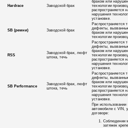
браком или наруше
Hardrace
Заводской брак
технологии произво
распространяется н
нарушения технолог
установке.
Распространяется т
дефекты, вызванны
SB (ремни)
Заводской брак
браком или наруше
технологии произво
Распространяется т
дефекты, вызванны
браком или наруше
Заводской брак, люфт
RSS
технологии произво
штока, течь
распространяется н
нарушения технолог
установке.
Распространяется т
дефекты, вызванны
браком или наруше
Заводской брак, люфт
SB Performance
технологии произво
штока, течь
распространяется н
нарушения технолог
установке.
При использовании 
автомобиле с VIN, 
договоре:
Соблюдении 
затяжек креп