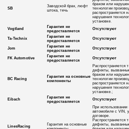
браком или наруше
Заводской брак, люфт
SB
технологии произво
штока, течь
распространяется н
нарушения технолог
установке.
Гарантия не
Vogtland
Отсутствуют
предоставляется
Гарантия не
Ta-Technix
Отсутствуют
предоставляется
Гарантия не
Jom
Отсутствуют
предоставляется
Гарантия не
FK Automotive
Отсутствуют
предоставляется
Распространяется т
дефекты, вызванны
браком или наруше
Гарантия на основные
BC Racing
технологии произво
компоненты
распространяется н
нарушения технолог
установке.;
Гарантия не
Eibach
Отсутствуют
предоставляется
При использовании 
автомобиле с VIN, 
договоре.
Распространяется т
Гарантия на основные
дефекты, вызванны
LinesRacing
компоненты
браком или наруше