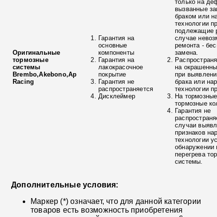
только на де
вызванные з
браком или н
технологии п
подлежащие р
Гарантия на
случае невоз
основные
ремонта - бе
Оригинальные
компоненты
замена.
тормозные
Гарантия на
Распространя
системы
лакокрасочное
на окрашенны
Brembo,Akebono,Ap
покрытие
при выявлени
Racing
Гарантия не
брака или на
распространяется
технологии п
Дисклеймер
На тормозные
тормозные ко
Гарантия не
распространя
случаи выяв
признаков на
технологии у
обнаружении 
перегрева то
системы.
Дополнительные условия:
Маркер (*) означает, что для данной категории
товаров есть возможность приобретения