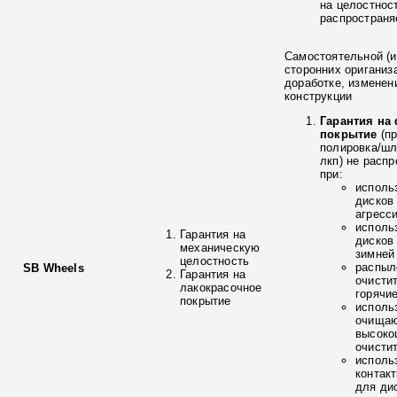
на целостнос
распространя
Самостоятельной (и
сторонних ориганиз
доработке, изменен
конструкции
Гарантия на
покрытие
(п
полировка/ш
лкп) не расп
при:
исполь
дисков
агресс
исполь
Гарантия на
дисков
механическую
зимней
целостность
распыл
SB Wheels
Гарантия на
очисти
лакокрасочное
горячи
покрытие
исполь
очищаю
высоко
очисти
исполь
контак
для ди