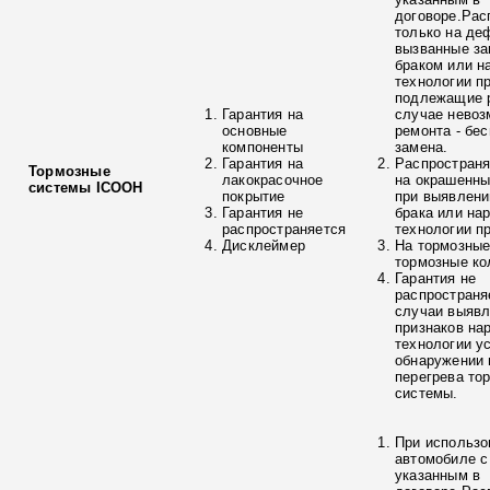
договоре.Рас
только на де
вызванные з
браком или н
технологии п
подлежащие р
Гарантия на
случае невоз
основные
ремонта - бе
компоненты
замена.
Гарантия на
Распространя
Тормозные
лакокрасочное
на окрашенны
системы ICOOH
покрытие
при выявлени
Гарантия не
брака или на
распространяется
технологии п
Дисклеймер
На тормозные
тормозные ко
Гарантия не
распространя
случаи выяв
признаков на
технологии у
обнаружении 
перегрева то
системы.
При использо
автомобиле с
указанным в