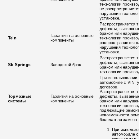
технологии произво
не распространяетс
нарушения технолог
установке.
Распространяется т
дефекты, вызванны
браком или наруше
Гарантия на основные
Tein
технологии произво
компоненты
распространяется н
нарушения технолог
установке.
Распространяется т
дефекты, вызванны
Sb Springs
Заводской брак
браком или наруше
технологии произво
При использовании 
автомобиле с VIN, 
договоре.
Распространяется т
Тормозные
Гарантия на основные
дефекты, вызванны
системы
компоненты
браком или наруше
технологии произво
подлежащие ремонт
невозможности ремо
бесплатная замена.
При использо
автомобиле с
указанным в