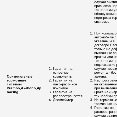
случаи выяв
признаков на
технологии у
обнаружении 
перегрева то
системы.
При использо
автомобиле с
указанным в
договоре.Рас
только на де
вызванные з
браком или н
технологии п
подлежащие р
Гарантия на
случае невоз
основные
ремонта - бе
Оригинальные
компоненты
замена.
тормозные
Гарантия на
Распространя
системы
лакокрасочное
на окрашенны
Brembo,Akebono,Ap
покрытие
при выявлени
Racing
Гарантия не
брака или на
распространяется
технологии п
Дисклеймер
На тормозные
тормозные ко
Гарантия не
распространя
случаи выяв