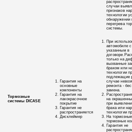
распространя
случаи выяв
признаков на
технологии у
обнаружении 
перегрева то
системы.
При использо
автомобиле с
указанным в
договоре.Рас
только на де
вызванные з
браком или н
технологии п
подлежащие р
Гарантия на
случае невоз
основные
ремонта - бе
компоненты
замена.
Гарантия на
Распространя
Тормозные
лакокрасочное
на окрашенны
системы DICASE
покрытие
при выявлени
Гарантия не
брака или на
распространяется
технологии п
Дисклеймер
На тормозные
тормозные ко
Гарантия не
распространя