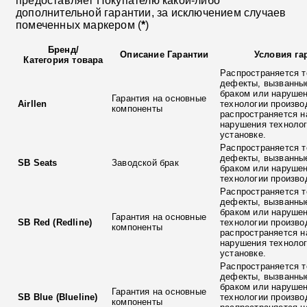
предоставляет Покупателю какой-либо
дополнительной гарантии, за исключением случаев
помеченных маркером (
*
)
Бренд
/
Описание Гарантии
Условия га
Категория товара
Распространяется т
дефекты, вызванны
браком или наруше
Гарантия на основные
Airllen
технологии произво
компоненты
распространяется н
нарушения технолог
установке.
Распространяется т
дефекты, вызванны
SB Seats
Заводской брак
браком или наруше
технологии произво
Распространяется т
дефекты, вызванны
браком или наруше
Гарантия на основные
SB Red (Redline)
технологии произво
компоненты
распространяется н
нарушения технолог
установке.
Распространяется т
дефекты, вызванны
браком или наруше
Гарантия на основные
SB Blue (Blueline)
технологии произво
компоненты