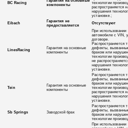
Гарантия на основные
BC Racing
технологии произво
компоненты
распространяется н
нарушения технолог
установке.;
Гарантия не
Eibach
Отсутствуют
предоставляется
При использовании 
автомобиле с VIN, 
договоре.
Распространяется т
Гарантия на основные
дефекты, вызванны
LinesRacing
компоненты
браком или наруше
технологии произво
не распространяетс
нарушения технолог
установке.
Распространяется т
дефекты, вызванны
браком или наруше
Гарантия на основные
Tein
технологии произво
компоненты
распространяется н
нарушения технолог
установке.
Распространяется т
дефекты, вызванны
Sb Springs
Заводской брак
браком или наруше
технологии произво
При использовании 