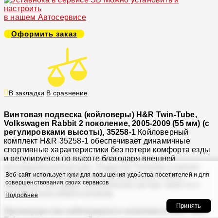
настроить
в нашем Автосервисе
Оформить заказ
В закладки
В сравнение
Винтовая подвеска (койловеры) H&R Twin-Tube,
Volkswagen Rabbit 2 поколение, 2005-2009 (55 мм) (с
регулировками высоты), 35258-1
Койловерный
комплект H&R 35258-1 обеспечивает динамичные
спортивные характеристики без потери комфорта езды
и регулируется по высоте благодаря внешней
регулировочной резьбе. Подвеска Twintube сочетает
Веб-сайт использует куки для повышения удобства посетителей и для
спортивный внешний вид с динамичным стилем
совершенствования своих сервисов
вождения благодаря пониженному центру тяжести и
двухтрубным амортизаторам.
Подробнее
Принять
Преимущества койловерного комплекта H&R Twin-