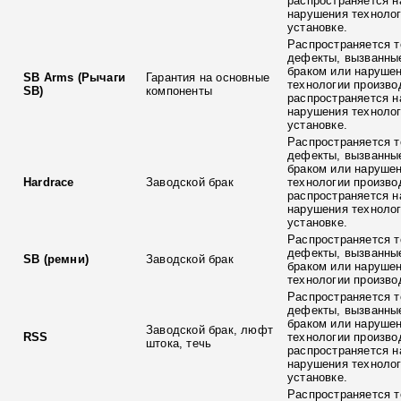
распространяется н
нарушения технолог
установке.
Распространяется т
дефекты, вызванны
браком или наруше
SB Arms (Рычаги
Гарантия на основные
технологии произво
SB)
компоненты
распространяется н
нарушения технолог
установке.
Распространяется т
дефекты, вызванны
браком или наруше
Hardrace
Заводской брак
технологии произво
распространяется н
нарушения технолог
установке.
Распространяется т
дефекты, вызванны
SB (ремни)
Заводской брак
браком или наруше
технологии произво
Распространяется т
дефекты, вызванны
браком или наруше
Заводской брак, люфт
RSS
технологии произво
штока, течь
распространяется н
нарушения технолог
установке.
Распространяется т