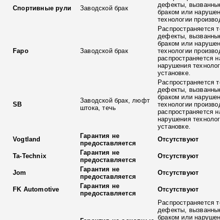
дефекты, вызванны
Спортивные рули
Заводской брак
браком или наруше
технологии произво
Распространяется т
дефекты, вызванны
браком или наруше
Fapo
Заводской брак
технологии произво
распространяется н
нарушения технолог
установке.
Распространяется т
дефекты, вызванны
браком или наруше
Заводской брак, люфт
SB
технологии произво
штока, течь
распространяется н
нарушения технолог
установке.
Гарантия не
Vogtland
Отсутствуют
предоставляется
Гарантия не
Ta-Technix
Отсутствуют
предоставляется
Гарантия не
Jom
Отсутствуют
предоставляется
Гарантия не
FK Automotive
Отсутствуют
предоставляется
Распространяется т
дефекты, вызванны
браком или наруше