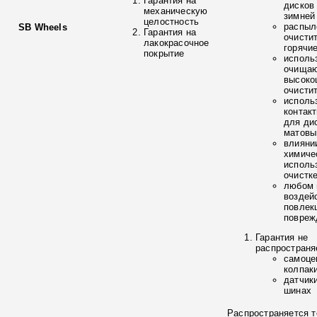
Гарантия на
дисков
механическую
зимней
целостность
распыл
SB Wheels
Гарантия на
очисти
лакокрасочное
горячи
покрытие
исполь
очищаю
высоко
очисти
исполь
контак
для ди
матовы
влияни
химиче
исполь
очистк
любом 
воздей
повлек
повреж
Гарантия не
распространя
самоце
колпак
датчик
шинах
Распространяется т