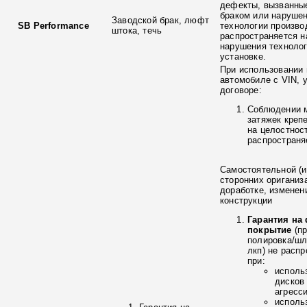
дефекты, вызванны
браком или наруше
Заводской брак, люфт
SB Performance
технологии произво
штока, течь
распространяется н
нарушения технолог
установке.
При использовании 
автомобиле с VIN, 
договоре:
Соблюдении 
затяжек креп
на целостнос
распространя
Самостоятельной (и
сторонних ориганиз
доработке, изменен
конструкции
Гарантия на
покрытие
(п
полировка/ш
лкп) не расп
при:
исполь
дисков
агресс
исполь