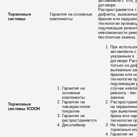
автомобиле с VIN, 
договоре.
Распространяется т
Тормозные
Гарантия на основные
дефекты, вызванны
системы
компоненты
браком или наруше
технологии произво
подлежащие ремонт
невозможности ремо
бесплатная замена.
При использо
автомобиле с
указанным в
договоре.Рас
только на де
вызванные з
браком или н
технологии п
подлежащие р
Гарантия на
случае невоз
основные
ремонта - бе
компоненты
замена.
Гарантия на
Распространя
Тормозные
лакокрасочное
на окрашенны
системы ICOOH
покрытие
при выявлени
Гарантия не
брака или на
распространяется
технологии п
Дисклеймер
На тормозные
тормозные ко
Гарантия не