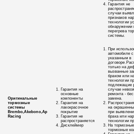
Гарантия не
распространя
случаи выяв
признаков на
технологии у
обнаружении 
перегрева то
системы.
При использо
автомобиле с
указанным в
договоре.Рас
только на де
вызванные з
браком или н
технологии п
подлежащие р
Гарантия на
случае невоз
основные
ремонта - бе
Оригинальные
компоненты
замена.
тормозные
Гарантия на
Распространя
системы
лакокрасочное
на окрашенны
Brembo,Akebono,Ap
покрытие
при выявлени
Racing
Гарантия не
брака или на
распространяется
технологии п
Дисклеймер
На тормозные
тормозные ко