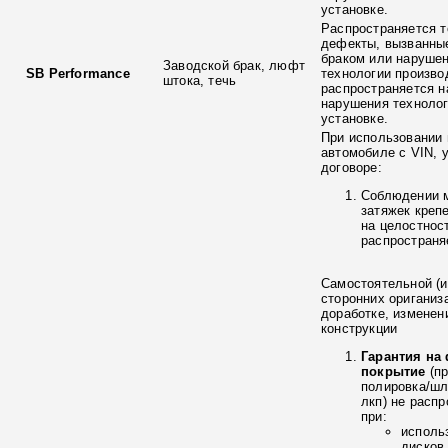
установке.
Распространяется т
дефекты, вызванны
браком или наруше
Заводской брак, люфт
SB Performance
технологии произво
штока, течь
распространяется н
нарушения технолог
установке.
При использовании 
автомобиле с VIN, 
договоре:
Соблюдении 
затяжек креп
на целостнос
распространя
Самостоятельной (и
сторонних ориганиз
доработке, изменен
конструкции
Гарантия на
покрытие
(п
полировка/ш
лкп) не расп
при:
исполь
дисков