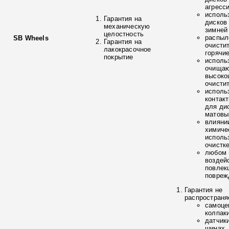
агресс
исполь
Гарантия на
дисков
механическую
зимней
целостность
распыл
SB Wheels
Гарантия на
очисти
лакокрасочное
горячи
покрытие
исполь
очищаю
высоко
очисти
исполь
контак
для ди
матовы
влияни
химиче
исполь
очистк
любом 
воздей
повлек
повреж
Гарантия не
распространя
самоце
колпак
датчик
шинах