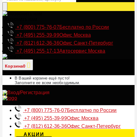
Позвонить нам
+7 (800) 775-76-07
Бесплатно по России
+7 (495) 255-39-99
Офис Москва
+7 (812) 612-36-36
Офис Санкт-Петербург
+7 (495) 255-17-13
Автосервис Москва
Корзина
0
В Вашей корзине ещё пусто!
Заполните ее всем необходимым.
+7 (800) 775-76-07
Бесплатно по России
+7 (495) 255-39-99
Офис Москва
+7 (812) 612-36-36
Офис Санкт-Петербург
АКЦИИ