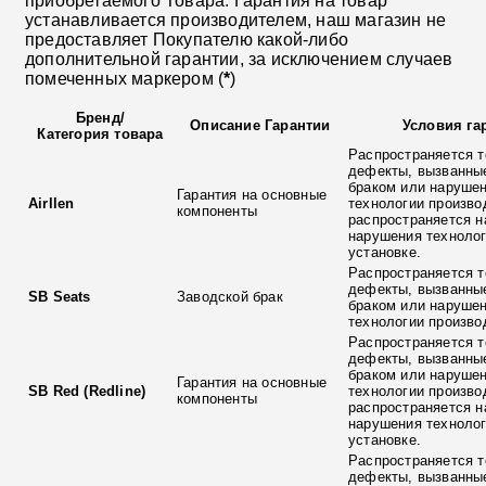
приобретаемого Товара. Гарантия на товар
устанавливается производителем, наш магазин не
предоставляет Покупателю какой-либо
дополнительной гарантии, за исключением случаев
помеченных маркером (
*
)
Бренд
/
Описание Гарантии
Условия га
Категория товара
Распространяется т
дефекты, вызванны
браком или наруше
Гарантия на основные
Airllen
технологии произво
компоненты
распространяется н
нарушения технолог
установке.
Распространяется т
дефекты, вызванны
SB Seats
Заводской брак
браком или наруше
технологии произво
Распространяется т
дефекты, вызванны
браком или наруше
Гарантия на основные
SB Red (Redline)
технологии произво
компоненты
распространяется н
нарушения технолог
установке.
Распространяется т
дефекты, вызванны