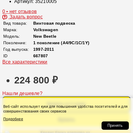
Артикул:
35210005
0 • нет отзывов
Задать вопрос
Вид товара:
Винтовая подвеска
Марка:
Volkswagen
Модель:
New Beetle
Поколение:
1 поколение (A4/9C/1C/1Y)
Год выпуска:
1997-2011
ID
667807
Все характеристики
224 800 ₽
Нашли дешевле?
Купить в 1 клик
Веб-сайт использует куки для повышения удобства посетителей и для
совершенствования своих сервисов
Купить
Подробнее
Принять
Кредит банка партнера от