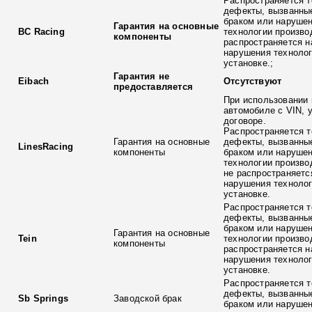
Распространяется т
дефекты, вызванны
браком или наруше
Гарантия на основные
BC Racing
технологии произво
компоненты
распространяется н
нарушения технолог
установке.;
Гарантия не
Eibach
Отсутствуют
предоставляется
При использовании 
автомобиле с VIN, 
договоре.
Распространяется т
Гарантия на основные
дефекты, вызванны
LinesRacing
компоненты
браком или наруше
технологии произво
не распространяетс
нарушения технолог
установке.
Распространяется т
дефекты, вызванны
браком или наруше
Гарантия на основные
Tein
технологии произво
компоненты
распространяется н
нарушения технолог
установке.
Распространяется т
дефекты, вызванны
Sb Springs
Заводской брак
браком или наруше