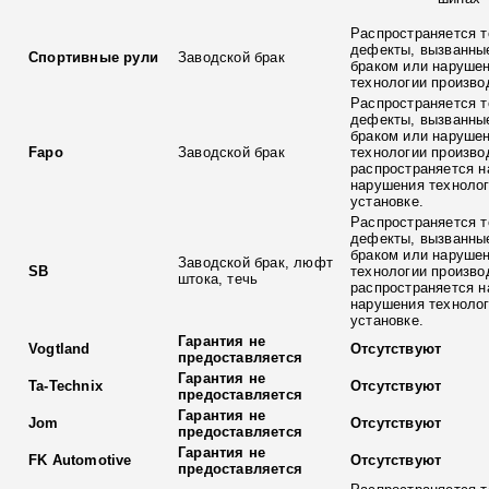
Распространяется т
дефекты, вызванны
Спортивные рули
Заводской брак
браком или наруше
технологии произво
Распространяется т
дефекты, вызванны
браком или наруше
Fapo
Заводской брак
технологии произво
распространяется н
нарушения технолог
установке.
Распространяется т
дефекты, вызванны
браком или наруше
Заводской брак, люфт
SB
технологии произво
штока, течь
распространяется н
нарушения технолог
установке.
Гарантия не
Vogtland
Отсутствуют
предоставляется
Гарантия не
Ta-Technix
Отсутствуют
предоставляется
Гарантия не
Jom
Отсутствуют
предоставляется
Гарантия не
FK Automotive
Отсутствуют
предоставляется