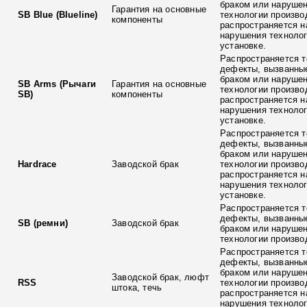
браком или наруше
Гарантия на основные
SB Blue (Blueline)
технологии произво
компоненты
распространяется н
нарушения технолог
установке.
Распространяется т
дефекты, вызванны
браком или наруше
SB Arms (Рычаги
Гарантия на основные
технологии произво
SB)
компоненты
распространяется н
нарушения технолог
установке.
Распространяется т
дефекты, вызванны
браком или наруше
Hardrace
Заводской брак
технологии произво
распространяется н
нарушения технолог
установке.
Распространяется т
дефекты, вызванны
SB (ремни)
Заводской брак
браком или наруше
технологии произво
Распространяется т
дефекты, вызванны
браком или наруше
Заводской брак, люфт
RSS
технологии произво
штока, течь
распространяется н
нарушения технолог