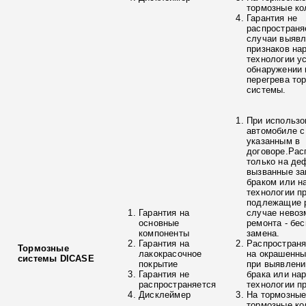
тормозные ко
Гарантия не
распространя
случаи выяв
признаков на
технологии у
обнаружении 
перегрева то
системы.
При использо
автомобиле с
указанным в
договоре.Рас
только на де
вызванные з
браком или н
технологии п
подлежащие р
Гарантия на
случае невоз
основные
ремонта - бе
компоненты
замена.
Гарантия на
Распространя
Тормозные
лакокрасочное
на окрашенны
системы DICASE
покрытие
при выявлени
Гарантия не
брака или на
распространяется
технологии п
Дисклеймер
На тормозные
тормозные ко