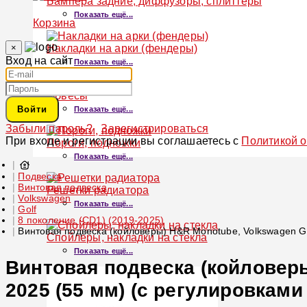
Бампера задние, диффузоры, сплиттеры
Показать ещё...
Корзина
×
Накладки на арки (фендеры)
Вход на сайт
Показать ещё...
Обвесы
Войти
Показать ещё...
Забыли пароль?
Зарегистрироваться
При входе и регистрации вы соглашаетесь с
Политикой 
Пороги, подножки
Показать ещё...
Подвеска
Винтовая подвеска
Решетки радиатора
Volkswagen
Показать ещё...
Golf
8 поколение (CD1) (2019-2025)
Винтовая подвеска (койловеры) H&R Monotube, Volkswagen Go
Спойлеры, накладки на стекла
Показать ещё...
Винтовая подвеска (койловеры
2025 (55 мм) (с регулировками