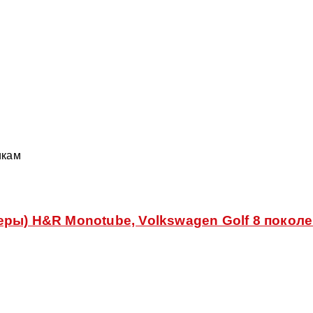
икам
ы) H&R Monotube, Volkswagen Golf 8 поколени