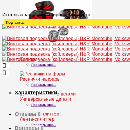
Использованы унифицированные фото
Под заказ
Увеличить
Оптика
Показать ещё...
Реснички на фары
Показать ещё...
Характеристики
Универсальные детали
Показать ещё...
Отзывы
0
Лента-сплиттер
Показать ещё...
Вопросы
0