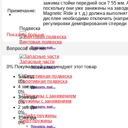
зажима стойки передней оси ? 55 мм. А
поскольку они уже занижены на завод
Примечание:
Magnetic Ride и т. д.) должна выполн
ПОДВЕСКА
дисплее необходимо отключить (напр
регулировки демпфирования спереди и
Подвеска
×
Показать больше
Винтовая подвеска
Показать ещё...
Вопросов ещё нет
Запасные части
0% Покупалетей рекомендуют этот товар
Показать ещё...
5
звезд
Спортивная подвеска
0%
4
звезды
Показать ещё...
0%
3
звезды
Пружины с занижением
0%
Показать ещё...
2
звезды
0%
1
звезда
Лифт-пружины
0%
Показать ещё...