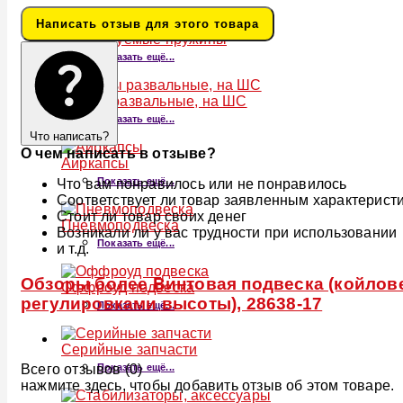
Написать отзыв для этого товара
Регулируемые пружины
Показать ещё...
Опоры развальные, на ШС
Показать ещё...
Что написать?
О чем написать в отзыве?
Аиркапсы
Показать ещё...
Что вам понравилось или не понравилось
Соответствует ли товар заявленным характерист
Стоит ли товар своих денег
Пневмоподвеска
Возникали ли у вас трудности при использовании
Показать ещё...
и т.д.
Обзоры более Винтовая подвеска (койловер
Оффроуд подвеска
регулировками высоты), 28638-17
Показать ещё...
Серийные запчасти
Всего отзывов (0)
Показать ещё...
нажмите здесь, чтобы добавить отзыв об этом товаре.