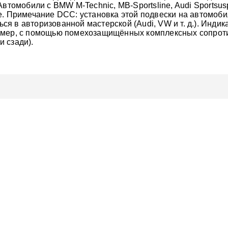
втомобили с BMW M-Technic, MB-Sportsline, Audi Sportsusp
е. Примечание DCC: установка этой подвески на автомоб
яться в авторизованной мастерской (Audi, VW и т. д.). Ин
имер, с помощью помехозащищённых комплексных сопрот
 сзади).