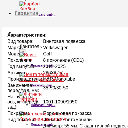
Карбон
Гарантия
Показать ещё...
ДВИГАТЕЛЬ
Характеристики:
Вид товара:
Винтовая подвеска
Двигатель
Марка:
Volkswagen
×
Модель:
Golf
Впуск
Поколение:
8 поколение (CD1)
Показать ещё...
Год выпуска:
2019-2025
Артикул:
28638-17
Производитель:
H&R Monotube
Лента термостойкая
Занижение
Показать ещё...
35-50/30-50
перед/зад, мм:
Нагрузка на
Фитинги
ось, кг (перед/
1001-1090/1050
Показать ещё...
зад):
Покраска:
Порошковая покраска
Крепления двигателя
Вид техники:
Легковые автомобили
Показать ещё...
Диаметр: 55 мм. С адаптивной подвеск