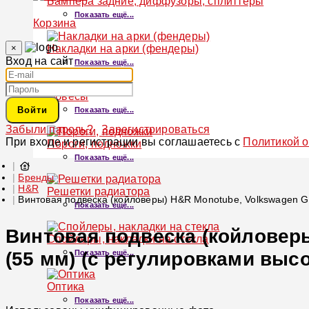
Бампера задние, диффузоры, сплиттеры
Показать ещё...
Корзина
×
Накладки на арки (фендеры)
Вход на сайт
Показать ещё...
Обвесы
Войти
Показать ещё...
Забыли пароль?
Зарегистрироваться
При входе и регистрации вы соглашаетесь с
Политикой 
Пороги, подножки
Показать ещё...
Бренды
H&R
Решетки радиатора
Винтовая подвеска (койловеры) H&R Monotube, Volkswagen Gol
Показать ещё...
Винтовая подвеска (койловеры)
Спойлеры, накладки на стекла
(55 мм) (с регулировками высо
Показать ещё...
Оптика
Показать ещё...