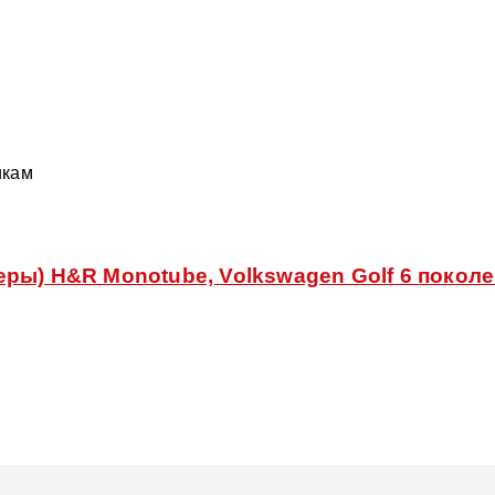
икам
ы) H&R Monotube, Volkswagen Golf 6 поколение