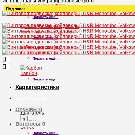
Использованы унифицированные фото
Под заказ
Реснички на фары
Показать ещё...
Увеличить
Универсальные детали
Показать ещё...
Лента-сплиттер
Показать ещё...
Карбон
Показать ещё...
Характеристики
ДВИГАТЕЛЬ
Отзывы
0
Двигатель
×
Вопросы
0
Впуск
Показать ещё...