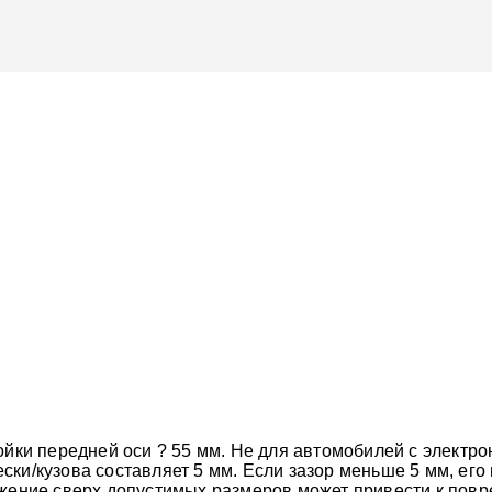
тойки передней оси ? 55 мм. Не для автомобилей с элек
ски/кузова составляет 5 мм. Если зазор меньше 5 мм, ег
ижение сверх допустимых размеров может привести к пов