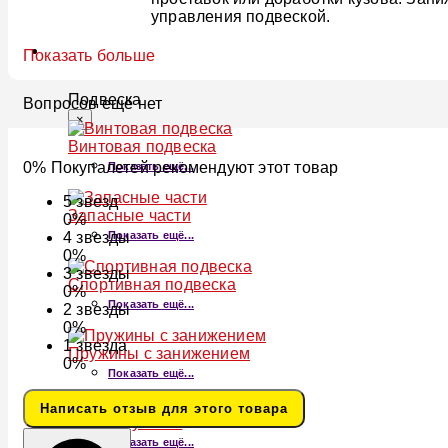
управления подвеской.
ПОДВЕСКА
Показать больше
Подвеска
Вопросов ещё нет
×
Винтовая подвеска
0% Покупалетей рекомендуют этот товар
Показать ещё...
5
звезд
Запасные части
0%
Показать ещё...
4
звезды
0%
3
звезды
Спортивная подвеска
0%
Показать ещё...
2
звезды
0%
1
звезда
Пружины с занижением
0%
Показать ещё...
Написать отзыв для этого товара
Лифт-пружины
Показать ещё...