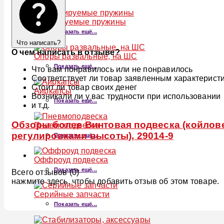
Регулируемые пружины
Показать ещё...
Что написать?
О чем написать в отзыве?
Опоры развальные, на ШС
Показать ещё...
Что вам понравилось или не понравилось
Соответствует ли товар заявленным характерист
Стоит ли товар своих денег
Аиркапсы
Возникали ли у вас трудности при использовании
Показать ещё...
и т.д.
Обзоры более Винтовая подвеска (койловер
Пневмоподвеска
регулировками высоты), 29014-9
Показать ещё...
Оффроуд подвеска
Показать ещё...
Всего отзывов (0)
нажмите здесь, чтобы добавить отзыв об этом товаре.
Серийные запчасти
Показать ещё...