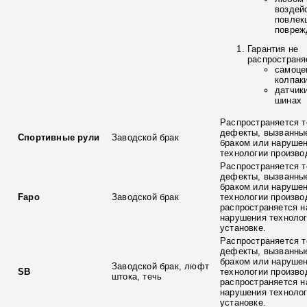
воздей
повлек
повреж
Гарантия не
распространя
самоце
колпак
датчик
шинах
Распространяется т
дефекты, вызванны
Спортивные рули
Заводской брак
браком или наруше
технологии произво
Распространяется т
дефекты, вызванны
браком или наруше
Fapo
Заводской брак
технологии произво
распространяется н
нарушения технолог
установке.
Распространяется т
дефекты, вызванны
браком или наруше
Заводской брак, люфт
SB
технологии произво
штока, течь
распространяется н
нарушения технолог
установке.