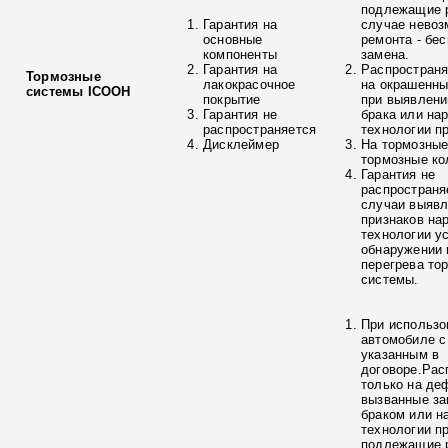
подлежащие р
Гарантия на
случае невоз
основные
ремонта - бе
компоненты
замена.
Гарантия на
Распространя
Тормозные
лакокрасочное
на окрашенны
системы ICOOH
покрытие
при выявлени
Гарантия не
брака или на
распространяется
технологии п
Дисклеймер
На тормозные
тормозные ко
Гарантия не
распространя
случаи выяв
признаков на
технологии у
обнаружении 
перегрева то
системы.
При использо
автомобиле с
указанным в
договоре.Рас
только на де
вызванные з
браком или н
технологии п
подлежащие р