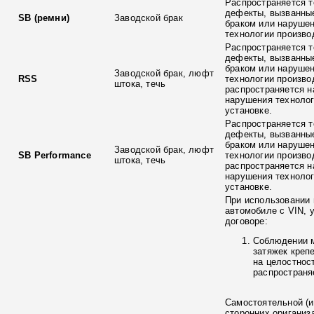
Распространяется т
дефекты, вызванны
SB (ремни)
Заводской брак
браком или наруше
технологии произво
Распространяется т
дефекты, вызванны
браком или наруше
Заводской брак, люфт
RSS
технологии произво
штока, течь
распространяется н
нарушения технолог
установке.
Распространяется т
дефекты, вызванны
браком или наруше
Заводской брак, люфт
SB Performance
технологии произво
штока, течь
распространяется н
нарушения технолог
установке.
При использовании 
автомобиле с VIN, 
договоре:
Соблюдении 
затяжек креп
на целостнос
распространя
Самостоятельной (и
сторонних ориганиз