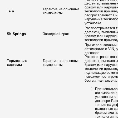
дефекты, вызванны
браком или наруше
Гарантия на основные
Tein
технологии произво
компоненты
распространяется н
нарушения технолог
установке.
Распространяется т
дефекты, вызванны
Sb Springs
Заводской брак
браком или наруше
технологии произво
При использовании 
автомобиле с VIN, 
договоре.
Распространяется т
Тормозные
Гарантия на основные
дефекты, вызванны
системы
компоненты
браком или наруше
технологии произво
подлежащие ремонт
невозможности ремо
бесплатная замена.
При использо
автомобиле с
указанным в
договоре.Рас
только на де
вызванные з
браком или н
технологии п