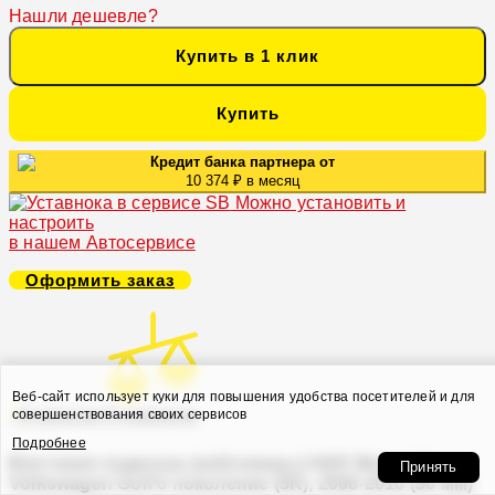
Нашли дешевле?
Купить в 1 клик
Купить
Кредит банка партнера от
10 374 ₽ в месяц
Можно установить и
настроить
в нашем Автосервисе
Оформить заказ
Веб-сайт использует куки для повышения удобства посетителей и для
В закладки
В сравнение
совершенствования своих сервисов
Подробнее
Винтовая подвеска (койловеры) H&R Monotube,
Принять
Volkswagen Golf 6 поколение (5K), 2008-2016 (50 мм)