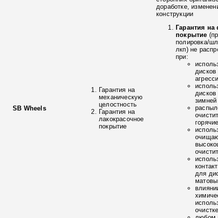
доработке, изменен
конструкции
Гарантия на
покрытие
(п
полировка/ш
лкп) не расп
при:
исполь
дисков
агресс
исполь
Гарантия на
дисков
механическую
зимней
целостность
распыл
SB Wheels
Гарантия на
очисти
лакокрасочное
горячи
покрытие
исполь
очищаю
высоко
очисти
исполь
контак
для ди
матовы
влияни
химиче
исполь
очистк
любом 