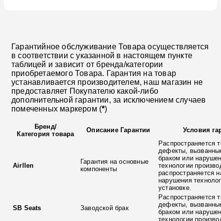
Гарантийное обслуживание Товара осуществляется
в соответствии с указанной в настоящем пункте
таблицей и зависит от бренда/категории
приобретаемого Товара. Гарантия на товар
устанавливается производителем, наш магазин не
предоставляет Покупателю какой-либо
дополнительной гарантии, за исключением случаев
помеченных маркером (
*
)
Бренд
/
Описание Гарантии
Условия га
Категория товара
Распространяется т
дефекты, вызванны
браком или наруше
Гарантия на основные
Airllen
технологии произво
компоненты
распространяется н
нарушения технолог
установке.
Распространяется т
дефекты, вызванны
SB Seats
Заводской брак
браком или наруше
технологии произво