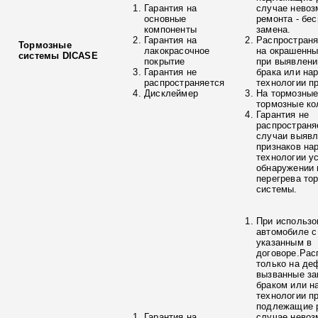
Гарантия на
случае невоз
основные
ремонта - бе
компоненты
замена.
Гарантия на
Распространя
Тормозные
лакокрасочное
на окрашенны
системы DICASE
покрытие
при выявлени
Гарантия не
брака или на
распространяется
технологии п
Дисклеймер
На тормозные
тормозные ко
Гарантия не
распространя
случаи выяв
признаков на
технологии у
обнаружении 
перегрева то
системы.
При использо
автомобиле с
указанным в
договоре.Рас
только на де
вызванные з
браком или н
технологии п
подлежащие р
Гарантия на
случае невоз