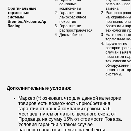
основные
ремонта - бе
Оригинальные
компоненты
замена.
тормозные
Гарантия на
Распространя
системы
лакокрасочное
на окрашенны
Brembo,Akebono,Ap
покрытие
при выявлени
Racing
Гарантия не
брака или на
распространяется
технологии п
Дисклеймер
На тормозные
тормозные ко
Гарантия не
распространя
случаи выяв
признаков на
технологии у
обнаружении 
перегрева то
системы.
Дополнительные условия:
Маркер (*) означает, что для данной категории
товаров есть возможность приобретения
гарантии от нашей компании сроком на 6
месяцев, путем оплаты отдельного счета от
Продавца на сумму 15% от стоимости Товара.
Условия гарантии в таком случае
распространяются только на дефекты,