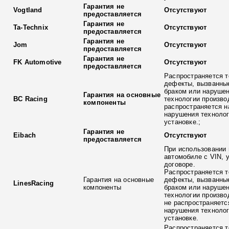
Гарантия не
Vogtland
Отсутствуют
предоставляется
Гарантия не
Ta-Technix
Отсутствуют
предоставляется
Гарантия не
Jom
Отсутствуют
предоставляется
Гарантия не
FK Automotive
Отсутствуют
предоставляется
Распространяется т
дефекты, вызванны
браком или наруше
Гарантия на основные
BC Racing
технологии произво
компоненты
распространяется н
нарушения технолог
установке.;
Гарантия не
Eibach
Отсутствуют
предоставляется
При использовании 
автомобиле с VIN, 
договоре.
Распространяется т
Гарантия на основные
дефекты, вызванны
LinesRacing
компоненты
браком или наруше
технологии произво
не распространяетс
нарушения технолог
установке.
Распространяется т