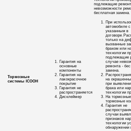
подлежащие ремонт
невозможности ремо
бесплатная замена.
При использо
автомобиле с
указанным в
договоре.Рас
только на де
вызванные з
браком или н
технологии п
подлежащие р
Гарантия на
случае невоз
основные
ремонта - бе
компоненты
замена.
Гарантия на
Распространя
Тормозные
лакокрасочное
на окрашенны
системы ICOOH
покрытие
при выявлени
Гарантия не
брака или на
распространяется
технологии п
Дисклеймер
На тормозные
тормозные ко
Гарантия не
распространя
случаи выяв
признаков на
технологии у
обнаружении 