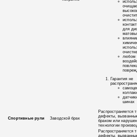
исполь
очищаю
высоко
очисти
исполь
контак
для ди
матовы
влияни
химиче
исполь
очистк
любом 
воздей
повлек
повреж
Гарантия не
распространя
самоце
колпак
датчик
шинах
Распространяется т
дефекты, вызванны
Спортивные рули
Заводской брак
браком или наруше
технологии произво
Распространяется т
дефекты, вызванны