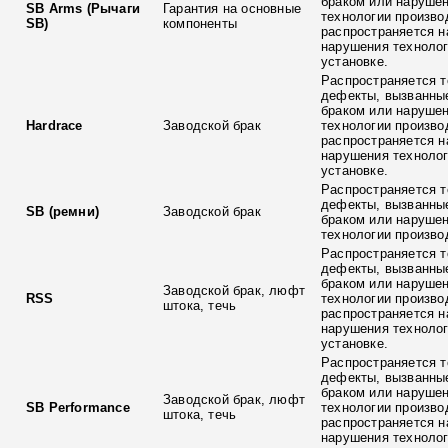
браком или наруше
SB Arms (Рычаги
Гарантия на основные
технологии произво
SB)
компоненты
распространяется н
нарушения технолог
установке.
Распространяется т
дефекты, вызванны
браком или наруше
Hardrace
Заводской брак
технологии произво
распространяется н
нарушения технолог
установке.
Распространяется т
дефекты, вызванны
SB (ремни)
Заводской брак
браком или наруше
технологии произво
Распространяется т
дефекты, вызванны
браком или наруше
Заводской брак, люфт
RSS
технологии произво
штока, течь
распространяется н
нарушения технолог
установке.
Распространяется т
дефекты, вызванны
браком или наруше
Заводской брак, люфт
SB Performance
технологии произво
штока, течь
распространяется н
нарушения технолог