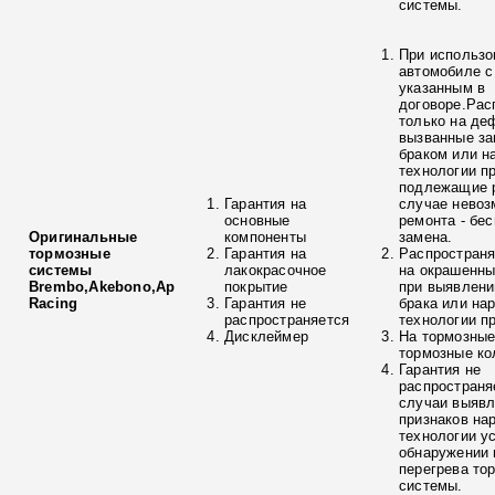
системы.
При использо
автомобиле с
указанным в
договоре.Рас
только на де
вызванные з
браком или н
технологии п
подлежащие р
Гарантия на
случае невоз
основные
ремонта - бе
Оригинальные
компоненты
замена.
тормозные
Гарантия на
Распространя
системы
лакокрасочное
на окрашенны
Brembo,Akebono,Ap
покрытие
при выявлени
Racing
Гарантия не
брака или на
распространяется
технологии п
Дисклеймер
На тормозные
тормозные ко
Гарантия не
распространя
случаи выяв
признаков на
технологии у
обнаружении 
перегрева то
системы.