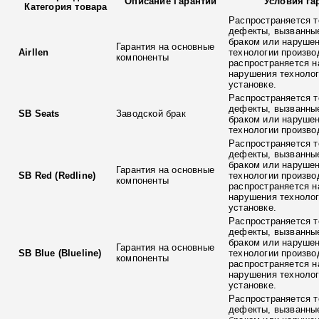
Описание Гарантии
Условия га
Категория товара
Распространяется т
дефекты, вызванны
браком или наруше
Гарантия на основные
Airllen
технологии произво
компоненты
распространяется н
нарушения технолог
установке.
Распространяется т
дефекты, вызванны
SB Seats
Заводской брак
браком или наруше
технологии произво
Распространяется т
дефекты, вызванны
браком или наруше
Гарантия на основные
SB Red (Redline)
технологии произво
компоненты
распространяется н
нарушения технолог
установке.
Распространяется т
дефекты, вызванны
браком или наруше
Гарантия на основные
SB Blue (Blueline)
технологии произво
компоненты
распространяется н
нарушения технолог
установке.
Распространяется т
дефекты, вызванны