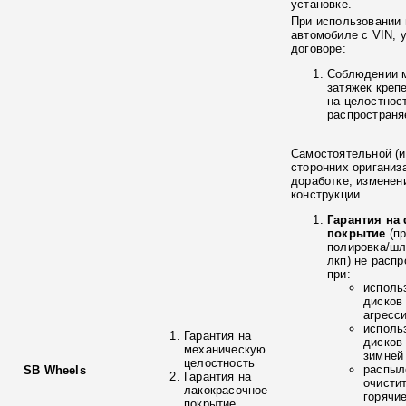
установке.
При использовании 
автомобиле с VIN, 
договоре:
Соблюдении 
затяжек креп
на целостнос
распространя
Самостоятельной (и
сторонних ориганиз
доработке, изменен
конструкции
Гарантия на
покрытие
(п
полировка/ш
лкп) не расп
при:
исполь
дисков
агресс
исполь
Гарантия на
дисков
механическую
зимней
целостность
распыл
SB Wheels
Гарантия на
очисти
лакокрасочное
горячи
покрытие