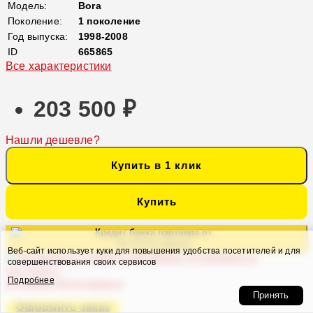
Модель:
Bora
Поколение:
1 поколение
Год выпуска:
1998-2008
ID
665865
Все характеристики
203 500 ₽
Нашли дешевле?
Купить в 1 клик
Купить
Кредит банка партнера от
10 711 ₽ в месяц
Веб-сайт использует куки для повышения удобства посетителей и для
Можно установить и
совершенствования своих сервисов
настроить
Подробнее
в нашем Автосервисе
Принять
Оформить заказ