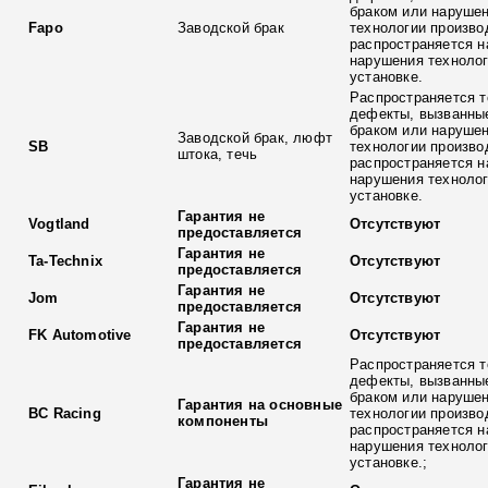
браком или наруше
Fapo
Заводской брак
технологии произво
распространяется н
нарушения технолог
установке.
Распространяется т
дефекты, вызванны
браком или наруше
Заводской брак, люфт
SB
технологии произво
штока, течь
распространяется н
нарушения технолог
установке.
Гарантия не
Vogtland
Отсутствуют
предоставляется
Гарантия не
Ta-Technix
Отсутствуют
предоставляется
Гарантия не
Jom
Отсутствуют
предоставляется
Гарантия не
FK Automotive
Отсутствуют
предоставляется
Распространяется т
дефекты, вызванны
браком или наруше
Гарантия на основные
BC Racing
технологии произво
компоненты
распространяется н
нарушения технолог
установке.;
Гарантия не