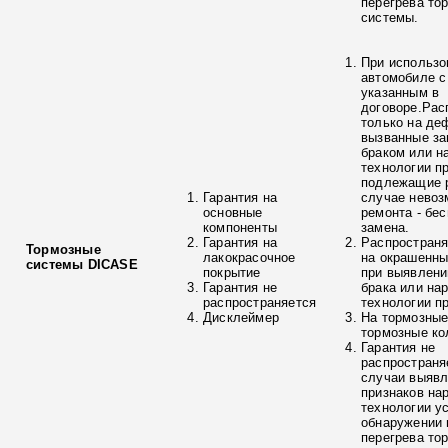
перегрева то
системы.
При использо
автомобиле с
указанным в
договоре.Рас
только на де
вызванные з
браком или н
технологии п
подлежащие р
Гарантия на
случае невоз
основные
ремонта - бе
компоненты
замена.
Гарантия на
Распространя
Тормозные
лакокрасочное
на окрашенны
системы DICASE
покрытие
при выявлени
Гарантия не
брака или на
распространяется
технологии п
Дисклеймер
На тормозные
тормозные ко
Гарантия не
распространя
случаи выяв
признаков на
технологии у
обнаружении 
перегрева то