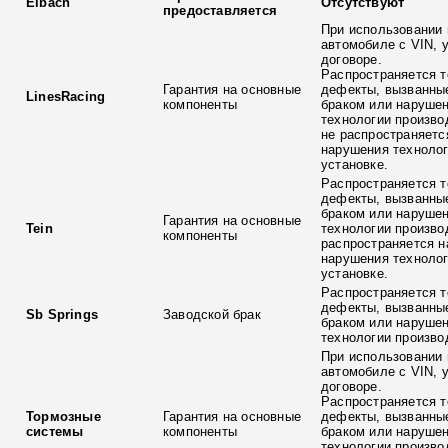
Eibach
Отсутствуют
предоставляется
При использовании 
автомобиле с VIN, 
договоре.
Распространяется т
Гарантия на основные
дефекты, вызванны
LinesRacing
компоненты
браком или наруше
технологии произво
не распространяетс
нарушения технолог
установке.
Распространяется т
дефекты, вызванны
браком или наруше
Гарантия на основные
Tein
технологии произво
компоненты
распространяется н
нарушения технолог
установке.
Распространяется т
дефекты, вызванны
Sb Springs
Заводской брак
браком или наруше
технологии произво
При использовании 
автомобиле с VIN, 
договоре.
Распространяется т
Тормозные
Гарантия на основные
дефекты, вызванны
системы
компоненты
браком или наруше
технологии произво