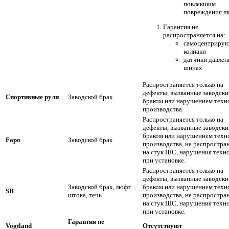
повлекшим
повреждения л
Гарантия не
распространяется на:
самоцентриру
колпаки
датчики давлен
шинах
Распространяется только на
дефекты, вызванные заводск
Спортивные рули
Заводской брак
браком или нарушением техн
производства.
Распространяется только на
дефекты, вызванные заводск
браком или нарушением техн
Fapo
Заводской брак
производства, не распростра
на стук ШС, нарушения техн
при установке.
Распространяется только на
дефекты, вызванные заводск
Заводской брак, люфт
браком или нарушением техн
SB
штока, течь
производства, не распростра
на стук ШС, нарушения техн
при установке.
Гарантия не
Vogtland
Отсутствуют