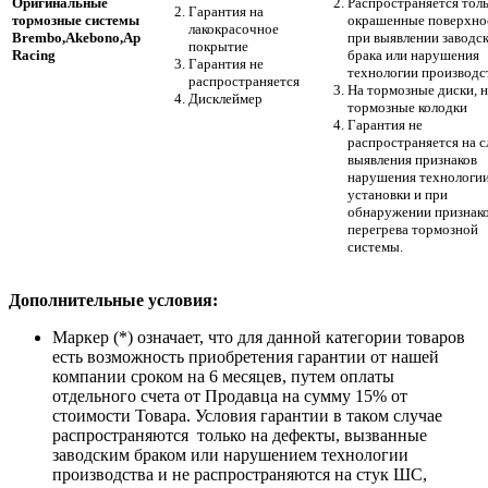
Оригинальные
Распространяется толь
Гарантия на
тормозные системы
окрашенные поверхно
лакокрасочное
Brembo,Akebono,Ap
при выявлении заводс
покрытие
Racing
брака или нарушения
Гарантия не
технологии производс
распространяется
На тормозные диски, н
Дисклеймер
тормозные колодки
Гарантия не
распространяется на 
выявления признаков
нарушения технологи
установки и при
обнаружении признак
перегрева тормозной
системы.
Дополнительные условия:
Маркер (*) означает, что для данной категории товаров
есть возможность приобретения гарантии от нашей
компании сроком на 6 месяцев, путем оплаты
отдельного счета от Продавца на сумму 15% от
стоимости Товара. Условия гарантии в таком случае
распространяются только на дефекты, вызванные
заводским браком или нарушением технологии
производства и не распространяются на стук ШС,