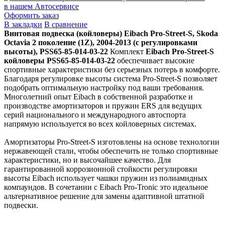
в нашем Автосервисе
Оформить заказ
В закладки
В сравнение
Винтовая подвеска (койловеры) Eibach Pro-Street-S, Skoda
Octavia 2 поколение (1Z), 2004-2013 (с регулировками
высоты), PSS65-85-014-03-22
Комплект
Eibach Pro-Street-S
койловеры PSS65-85-014-03-22
обеспечивает высокие
спортивные характеристики без серьезных потерь в комфорте.
Благодаря регулировке высоты система Pro-Street-S позволяет
подобрать оптимальную настройку под ваши требования.
Многолетний опыт Eibach в собственной разработке и
производстве амортизаторов и пружин ERS для ведущих
серий национального и международного автоспорта
напрямую используется во всех койловерных системах.
Амортизаторы Pro-Street-S изготовлены на основе технологии
нержавеющей стали, чтобы обеспечить не только спортивные
характеристики, но и высочайшее качество. Для
гарантированной коррозионной стойкости регулировки
высоты Eibach использует чашки пружин из полиамидных
компаундов. В сочетании с Eibach Pro-Tronic это идеальное
альтернативное решение для замены адаптивной штатной
подвески.