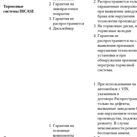
Распространяется толь
Гарантия на
Тормозные
окрашенные поверхно
лакокрасочное
системы DICASE
при выявлении заводс
покрытие
брака или нарушения
Гарантия не
технологии производс
распространяется
На тормозные диски, н
Дисклеймер
тормозные колодки
Гарантия не
распространяется на 
выявления признаков
нарушения технологи
установки и при
обнаружении признак
перегрева тормозной
системы.
При использовании на
автомобиле с VIN,
указанным в
договоре.Распростран
только на дефекты,
вызванные заводским 
или нарушением техн
производства, подлеж
ремонту. В случае
Гарантия на
невозможности ремонт
основные
бесплатная замена.
компоненты