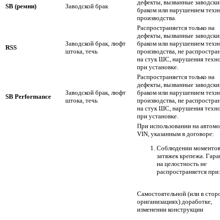
дефекты, вызванные заводск
SB (ремни)
Заводской брак
браком или нарушением техн
производства.
Распространяется только на
дефекты, вызванные заводск
Заводской брак, люфт
браком или нарушением техн
RSS
штока, течь
производства, не распростра
на стук ШС, нарушения техн
при установке.
Распространяется только на
дефекты, вызванные заводск
Заводской брак, люфт
браком или нарушением техн
SB Performance
штока, течь
производства, не распростра
на стук ШС, нарушения техн
при установке.
При использовании на автомо
VIN, указанным в договоре:
Соблюдении моменто
затяжек крепежа. Гара
на целостность не
распространяется при
Самостоятельной (или в стор
ориганизациях) доработке,
изменении конструкции