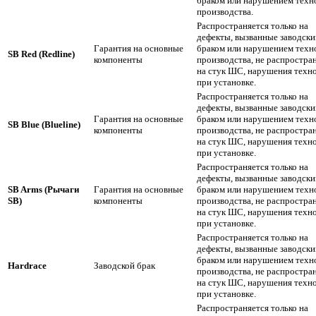
браком или нарушением техн
производства.
Распространяется только на
дефекты, вызванные заводск
Гарантия на основные
браком или нарушением техн
SB Red (Redline)
компоненты
производства, не распростра
на стук ШС, нарушения техн
при установке.
Распространяется только на
дефекты, вызванные заводск
Гарантия на основные
браком или нарушением техн
SB Blue (Blueline)
компоненты
производства, не распростра
на стук ШС, нарушения техн
при установке.
Распространяется только на
дефекты, вызванные заводск
SB Arms (Рычаги
Гарантия на основные
браком или нарушением техн
SB)
компоненты
производства, не распростра
на стук ШС, нарушения техн
при установке.
Распространяется только на
дефекты, вызванные заводск
браком или нарушением техн
Hardrace
Заводской брак
производства, не распростра
на стук ШС, нарушения техн
при установке.
Распространяется только на