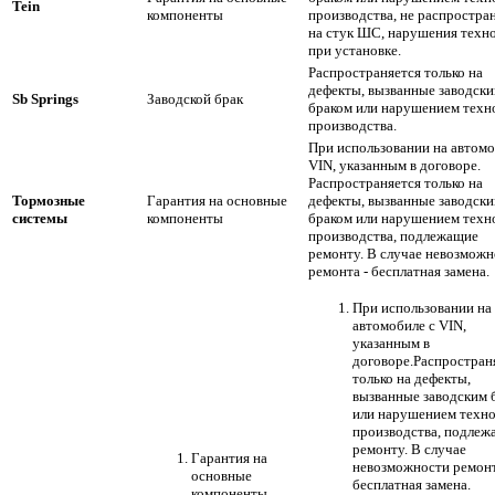
Tein
компоненты
производства, не распростра
на стук ШС, нарушения техн
при установке.
Распространяется только на
дефекты, вызванные заводск
Sb Springs
Заводской брак
браком или нарушением техн
производства.
При использовании на автомо
VIN, указанным в договоре.
Распространяется только на
Тормозные
Гарантия на основные
дефекты, вызванные заводск
системы
компоненты
браком или нарушением техн
производства, подлежащие
ремонту. В случае невозможн
ремонта - бесплатная замена.
При использовании на
автомобиле с VIN,
указанным в
договоре.Распростран
только на дефекты,
вызванные заводским 
или нарушением техн
производства, подлеж
ремонту. В случае
Гарантия на
невозможности ремонт
основные
бесплатная замена.
компоненты