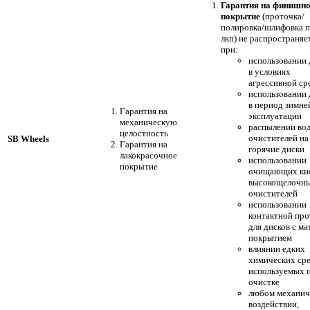
Гарантия на финишн
покрытие
(проточка/
полировка/шлифовка 
лкп) не распространяе
при:
использовании 
в условиях
агрессивной ср
использовании 
в период зимне
Гарантия на
эксплуатации
механическую
распылении во
целостность
очистителей на
SB Wheels
Гарантия на
горячие диски
лакокрасочное
использовании
покрытие
очищающих кис
высокощелочн
очистителей
использовании
контактной пр
для дисков с м
покрытием
влиянии едких
химических сре
используемых 
очистке
любом механич
воздействии,