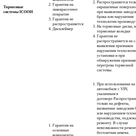
Распространяется толь
Гарантия на
Тормозные
окрашенные поверхно
лакокрасочное
системы ICOOH
при выявлении заводс
покрытие
брака или нарушения
Гарантия не
технологии производс
распространяется
На тормозные диски, н
Дисклеймер
тормозные колодки
Гарантия не
распространяется на 
выявления признаков
нарушения технологи
установки и при
обнаружении признак
перегрева тормозной
системы.
При использовании на
автомобиле с VIN,
указанным в
договоре.Распростран
только на дефекты,
вызванные заводским 
или нарушением техн
производства, подлеж
ремонту. В случае
Гарантия на
невозможности ремонт
основные
бесплатная замена.
компоненты