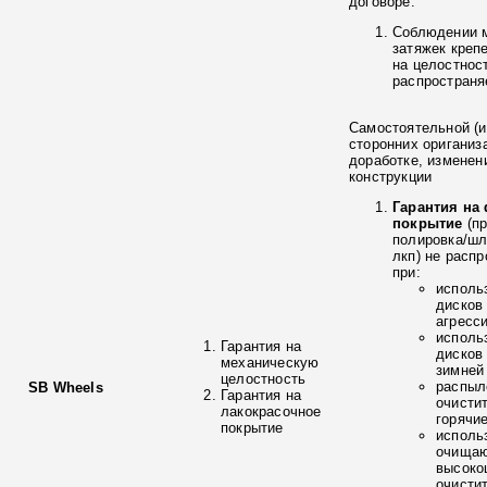
договоре:
Соблюдении 
затяжек креп
на целостнос
распространя
Самостоятельной (и
сторонних ориганиз
доработке, изменен
конструкции
Гарантия на
покрытие
(п
полировка/ш
лкп) не расп
при:
исполь
дисков
агресс
исполь
Гарантия на
дисков
механическую
зимней
целостность
распыл
SB Wheels
Гарантия на
очисти
лакокрасочное
горячи
покрытие
исполь
очищаю
высоко
очисти