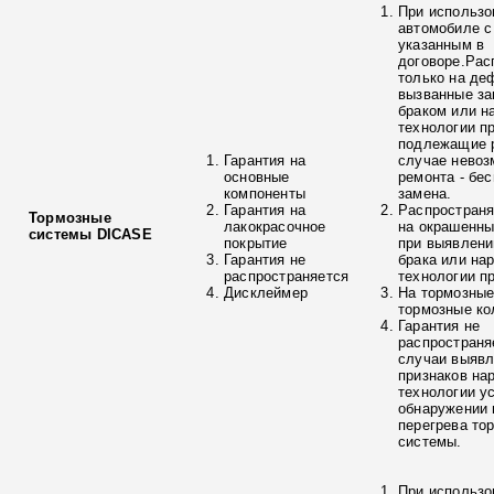
При использо
автомобиле с
указанным в
договоре.Рас
только на де
вызванные з
браком или н
технологии п
подлежащие р
Гарантия на
случае невоз
основные
ремонта - бе
компоненты
замена.
Гарантия на
Распространя
Тормозные
лакокрасочное
на окрашенны
системы DICASE
покрытие
при выявлени
Гарантия не
брака или на
распространяется
технологии п
Дисклеймер
На тормозные
тормозные ко
Гарантия не
распространя
случаи выяв
признаков на
технологии у
обнаружении 
перегрева то
системы.
При использо