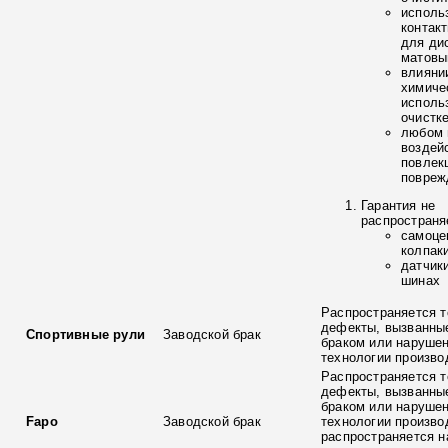
исполь
контак
для ди
матовы
влияни
химиче
исполь
очистк
любом 
воздей
повлек
повреж
Гарантия не
распространя
самоце
колпак
датчик
шинах
Распространяется т
дефекты, вызванны
Спортивные рули
Заводской брак
браком или наруше
технологии произво
Распространяется т
дефекты, вызванны
браком или наруше
Fapo
Заводской брак
технологии произво
распространяется н