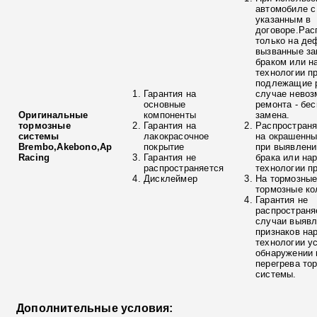
автомобиле с
указанным в
договоре.Рас
только на де
вызванные з
браком или н
технологии п
подлежащие р
Гарантия на
случае невоз
основные
ремонта - бе
Оригинальные
компоненты
замена.
тормозные
Гарантия на
Распространя
системы
лакокрасочное
на окрашенны
Brembo,Akebono,Ap
покрытие
при выявлени
Racing
Гарантия не
брака или на
распространяется
технологии п
Дисклеймер
На тормозные
тормозные ко
Гарантия не
распространя
случаи выяв
признаков на
технологии у
обнаружении 
перегрева то
системы.
Дополнительные условия: