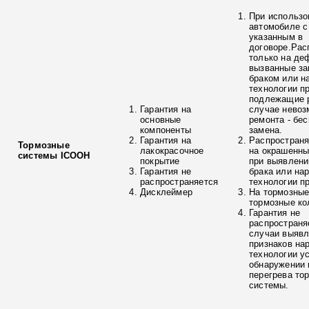
При использо
автомобиле с
указанным в
договоре.Рас
только на де
вызванные з
браком или н
технологии п
подлежащие р
Гарантия на
случае невоз
основные
ремонта - бе
компоненты
замена.
Гарантия на
Распространя
Тормозные
лакокрасочное
на окрашенны
системы ICOOH
покрытие
при выявлени
Гарантия не
брака или на
распространяется
технологии п
Дисклеймер
На тормозные
тормозные ко
Гарантия не
распространя
случаи выяв
признаков на
технологии у
обнаружении 
перегрева то
системы.