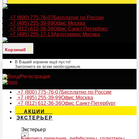
Позвонить нам
+7 (800) 775-76-07
Бесплатно по России
+7 (495) 255-39-99
Офис Москва
+7 (812) 612-36-36
Офис Санкт-Петербург
+7 (495) 255-17-13
Автосервис Москва
Корзина
0
В Вашей корзине ещё пусто!
Заполните ее всем необходимым.
+7 (800) 775-76-07
Бесплатно по России
+7 (495) 255-39-99
Офис Москва
+7 (812) 612-36-36
Офис Санкт-Петербург
АКЦИИ
ЭКСТЕРЬЕР
Экстерьер
×
Бампера передние, диффузоры, сплиттеры