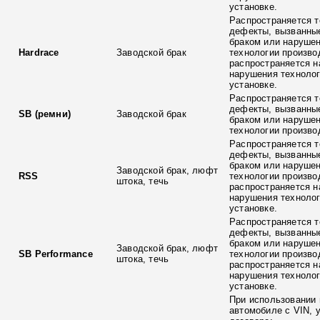
установке.
Распространяется т
дефекты, вызванны
браком или наруше
Hardrace
Заводской брак
технологии произво
распространяется н
нарушения технолог
установке.
Распространяется т
дефекты, вызванны
SB (ремни)
Заводской брак
браком или наруше
технологии произво
Распространяется т
дефекты, вызванны
браком или наруше
Заводской брак, люфт
RSS
технологии произво
штока, течь
распространяется н
нарушения технолог
установке.
Распространяется т
дефекты, вызванны
браком или наруше
Заводской брак, люфт
SB Performance
технологии произво
штока, течь
распространяется н
нарушения технолог
установке.
При использовании 
автомобиле с VIN, 