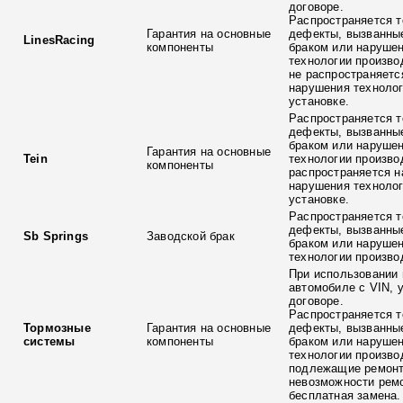
договоре.
Распространяется т
Гарантия на основные
дефекты, вызванны
LinesRacing
компоненты
браком или наруше
технологии произво
не распространяетс
нарушения технолог
установке.
Распространяется т
дефекты, вызванны
браком или наруше
Гарантия на основные
Tein
технологии произво
компоненты
распространяется н
нарушения технолог
установке.
Распространяется т
дефекты, вызванны
Sb Springs
Заводской брак
браком или наруше
технологии произво
При использовании 
автомобиле с VIN, 
договоре.
Распространяется т
Тормозные
Гарантия на основные
дефекты, вызванны
системы
компоненты
браком или наруше
технологии произво
подлежащие ремонт
невозможности ремо
бесплатная замена.