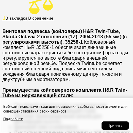
В закладки
В сравнение
Винтовая подвеска (койловеры) H&R Twin-Tube,
Skoda Octavia 2 поколение (1Z), 2004-2013 (55 мм) (с
регулировками высоты), 35258-1
Койловерный
комплект H&R 35258-1 обеспечивает динамичные
спортивные характеристики без потери комфорта езды
и регулируется по высоте благодаря внешней
регулировочной резьбе. Подвеска Twintube сочетает
спортивный внешний вид с динамичным стилем
вождения благодаря пониженному центру тяжести и
двухтрубным амортизаторам.
Преимущества койловерного комплекта H&R Twin-
Tube из нержавеющей стали:
Резьбовой амортизатор в полированном
Веб-сайт использует куки для повышения удобства посетителей и для
исполнении из нержавеющей стали.
совершенствования своих сервисов
Прочная трапецеидальная резьба для
Подробнее
регулировки высоты.
Принять
Крюковой ключ в комплекте.
Высококачественные компоненты для длительного