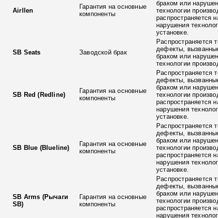
браком или наруше
Гарантия на основные
Airllen
технологии произво
компоненты
распространяется н
нарушения технолог
установке.
Распространяется т
дефекты, вызванны
SB Seats
Заводской брак
браком или наруше
технологии произво
Распространяется т
дефекты, вызванны
браком или наруше
Гарантия на основные
SB Red (Redline)
технологии произво
компоненты
распространяется н
нарушения технолог
установке.
Распространяется т
дефекты, вызванны
браком или наруше
Гарантия на основные
SB Blue (Blueline)
технологии произво
компоненты
распространяется н
нарушения технолог
установке.
Распространяется т
дефекты, вызванны
браком или наруше
SB Arms (Рычаги
Гарантия на основные
технологии произво
SB)
компоненты
распространяется н
нарушения технолог