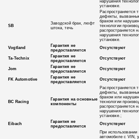
нарушения технолог
установке.
Распространяется т
дефекты, вызванны
браком или наруше
Заводской брак, люфт
SB
технологии произво
штока, течь
распространяется н
нарушения технолог
установке.
Гарантия не
Vogtland
Отсутствуют
предоставляется
Гарантия не
Ta-Technix
Отсутствуют
предоставляется
Гарантия не
Jom
Отсутствуют
предоставляется
Гарантия не
FK Automotive
Отсутствуют
предоставляется
Распространяется т
дефекты, вызванны
браком или наруше
Гарантия на основные
BC Racing
технологии произво
компоненты
распространяется н
нарушения технолог
установке.;
Гарантия не
Eibach
Отсутствуют
предоставляется
При использовании 
автомобиле с VIN, 