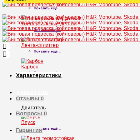
Реснички на фары
Показать ещё...
Увеличить
Универсальные детали
Показать ещё...
Лента-сплиттер
Показать ещё...
Карбон
Показать ещё...
Характеристики
ДВИГАТЕЛЬ
Отзывы
0
Двигатель
Вопросы
0
×
Впуск
Показать ещё...
Гарантия