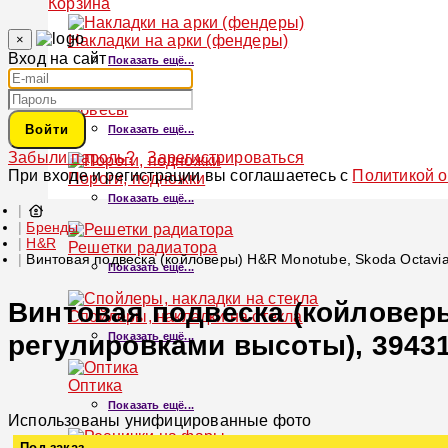
Корзина
×
Накладки на арки (фендеры)
Вход на сайт
Показать ещё...
Обвесы
Войти
Показать ещё...
Забыли пароль?
Зарегистрироваться
При входе и регистрации вы соглашаетесь с
Политикой 
Пороги, подножки
Показать ещё...
Бренды
H&R
Решетки радиатора
Винтовая подвеска (койловеры) H&R Monotube, Skoda Octavia
Показать ещё...
Винтовая подвеска (койловеры)
Спойлеры, накладки на стекла
регулировками высоты), 39431
Показать ещё...
Оптика
Показать ещё...
Использованы унифицированные фото
Под заказ