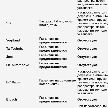
распространяется н
нарушения технолог
установке.
Распространяется т
дефекты, вызванны
браком или наруше
Заводской брак, люфт
SB
технологии произво
штока, течь
распространяется н
нарушения технолог
установке.
Гарантия не
Vogtland
Отсутствуют
предоставляется
Гарантия не
Ta-Technix
Отсутствуют
предоставляется
Гарантия не
Jom
Отсутствуют
предоставляется
Гарантия не
FK Automotive
Отсутствуют
предоставляется
Распространяется т
дефекты, вызванны
браком или наруше
Гарантия на основные
BC Racing
технологии произво
компоненты
распространяется н
нарушения технолог
установке.;
Гарантия не
Eibach
Отсутствуют
предоставляется
При использовании 