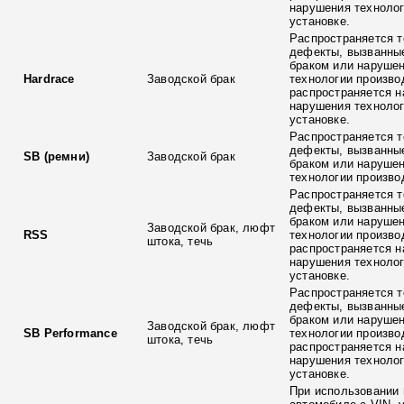
нарушения технолог
установке.
Распространяется т
дефекты, вызванны
браком или наруше
Hardrace
Заводской брак
технологии произво
распространяется н
нарушения технолог
установке.
Распространяется т
дефекты, вызванны
SB (ремни)
Заводской брак
браком или наруше
технологии произво
Распространяется т
дефекты, вызванны
браком или наруше
Заводской брак, люфт
RSS
технологии произво
штока, течь
распространяется н
нарушения технолог
установке.
Распространяется т
дефекты, вызванны
браком или наруше
Заводской брак, люфт
SB Performance
технологии произво
штока, течь
распространяется н
нарушения технолог
установке.
При использовании 