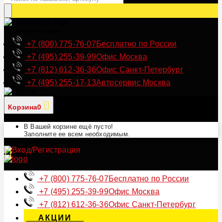
Позвонить нам
+7 (800) 775-76-07
Бесплатно по России
+7 (495) 255-39-99
Офис Москва
+7 (812) 612-36-36
Офис Санкт-Петербург
+7 (495) 255-17-13
Автосервис Москва
Корзина
0
В Вашей корзине ещё пусто!
Заполните ее всем необходимым.
+7 (800) 775-76-07
Бесплатно по России
+7 (495) 255-39-99
Офис Москва
+7 (812) 612-36-36
Офис Санкт-Петербург
АКЦИИ