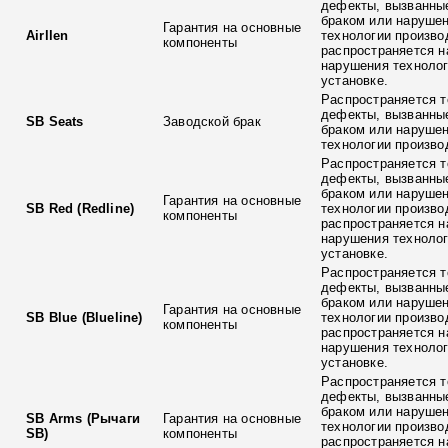
дефекты, вызванны
браком или наруше
Гарантия на основные
Airllen
технологии произво
компоненты
распространяется н
нарушения технолог
установке.
Распространяется т
дефекты, вызванны
SB Seats
Заводской брак
браком или наруше
технологии произво
Распространяется т
дефекты, вызванны
браком или наруше
Гарантия на основные
SB Red (Redline)
технологии произво
компоненты
распространяется н
нарушения технолог
установке.
Распространяется т
дефекты, вызванны
браком или наруше
Гарантия на основные
SB Blue (Blueline)
технологии произво
компоненты
распространяется н
нарушения технолог
установке.
Распространяется т
дефекты, вызванны
браком или наруше
SB Arms (Рычаги
Гарантия на основные
технологии произво
SB)
компоненты
распространяется н