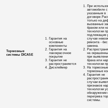
При использо
автомобиле с
указанным в
договоре.Рас
только на де
вызванные з
браком или н
технологии п
подлежащие р
Гарантия на
случае невоз
основные
ремонта - бе
компоненты
замена.
Гарантия на
Распространя
Тормозные
лакокрасочное
на окрашенны
системы DICASE
покрытие
при выявлени
Гарантия не
брака или на
распространяется
технологии п
Дисклеймер
На тормозные
тормозные ко
Гарантия не
распространя
случаи выяв
признаков на
технологии у
обнаружении 
перегрева то
системы.