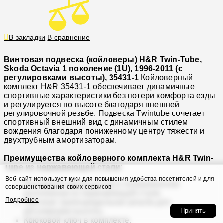
В закладки
В сравнение
Винтовая подвеска (койловеры) H&R Twin-Tube,
Skoda Octavia 1 поколение (1U), 1996-2011 (с
регулировками высоты), 35431-1
Койловерный
комплект H&R 35431-1 обеспечивает динамичные
спортивные характеристики без потери комфорта езды
и регулируется по высоте благодаря внешней
регулировочной резьбе. Подвеска Twintube сочетает
спортивный внешний вид с динамичным стилем
вождения благодаря пониженному центру тяжести и
двухтрубным амортизаторам.
Преимущества койловерного комплекта H&R Twin-
Tube из нержавеющей стали:
Веб-сайт использует куки для повышения удобства посетителей и для
Резьбовой амортизатор в полированном
совершенствования своих сервисов
исполнении из нержавеющей стали.
Подробнее
Прочная трапецеидальная резьба для
Принять
регулировки высоты.
Крюковой ключ в комплекте.