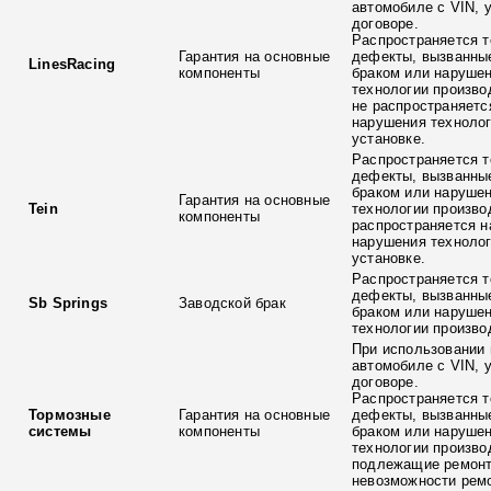
автомобиле с VIN, 
договоре.
Распространяется т
Гарантия на основные
дефекты, вызванны
LinesRacing
компоненты
браком или наруше
технологии произво
не распространяетс
нарушения технолог
установке.
Распространяется т
дефекты, вызванны
браком или наруше
Гарантия на основные
Tein
технологии произво
компоненты
распространяется н
нарушения технолог
установке.
Распространяется т
дефекты, вызванны
Sb Springs
Заводской брак
браком или наруше
технологии произво
При использовании 
автомобиле с VIN, 
договоре.
Распространяется т
Тормозные
Гарантия на основные
дефекты, вызванны
системы
компоненты
браком или наруше
технологии произво
подлежащие ремонт
невозможности ремо