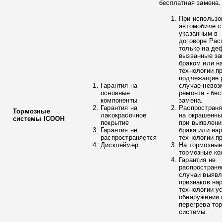
бесплатная замена.
При использо
автомобиле с
указанным в
договоре.Рас
только на де
вызванные з
браком или н
технологии п
подлежащие р
Гарантия на
случае невоз
основные
ремонта - бе
компоненты
замена.
Гарантия на
Распространя
Тормозные
лакокрасочное
на окрашенны
системы ICOOH
покрытие
при выявлени
Гарантия не
брака или на
распространяется
технологии п
Дисклеймер
На тормозные
тормозные ко
Гарантия не
распространя
случаи выяв
признаков на
технологии у
обнаружении 
перегрева то
системы.