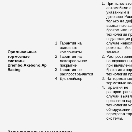
При использо
автомобиле с
указанным в
договоре.Рас
только на де
вызванные з
браком или н
технологии п
подлежащие р
Гарантия на
случае невоз
основные
ремонта - бе
Оригинальные
компоненты
замена.
тормозные
Гарантия на
Распространя
системы
лакокрасочное
на окрашенны
Brembo,Akebono,Ap
покрытие
при выявлени
Racing
Гарантия не
брака или на
распространяется
технологии п
Дисклеймер
На тормозные
тормозные ко
Гарантия не
распространя
случаи выяв
признаков на
технологии у
обнаружении 
перегрева то
системы.