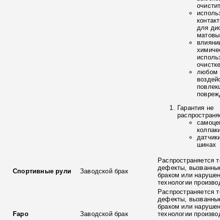
очисти
исполь
контак
для ди
матовы
влияни
химиче
исполь
очистк
любом 
воздей
повлек
повреж
Гарантия не
распространя
самоце
колпак
датчик
шинах
Распространяется т
дефекты, вызванны
Спортивные рули
Заводской брак
браком или наруше
технологии произво
Распространяется т
дефекты, вызванны
браком или наруше
Fapo
Заводской брак
технологии произво