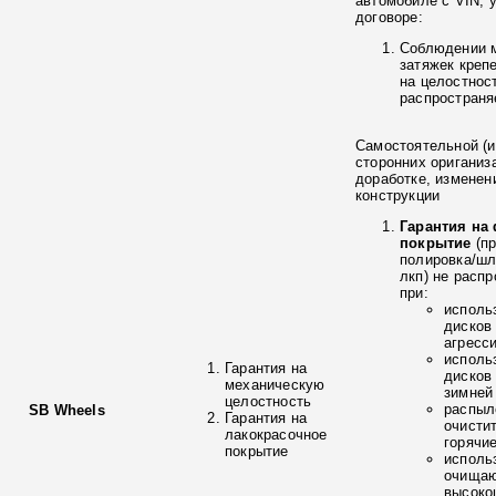
автомобиле с VIN, 
договоре:
Соблюдении 
затяжек креп
на целостнос
распространя
Самостоятельной (и
сторонних ориганиз
доработке, изменен
конструкции
Гарантия на
покрытие
(п
полировка/ш
лкп) не расп
при:
исполь
дисков
агресс
исполь
Гарантия на
дисков
механическую
зимней
целостность
распыл
SB Wheels
Гарантия на
очисти
лакокрасочное
горячи
покрытие
исполь
очищаю
высоко