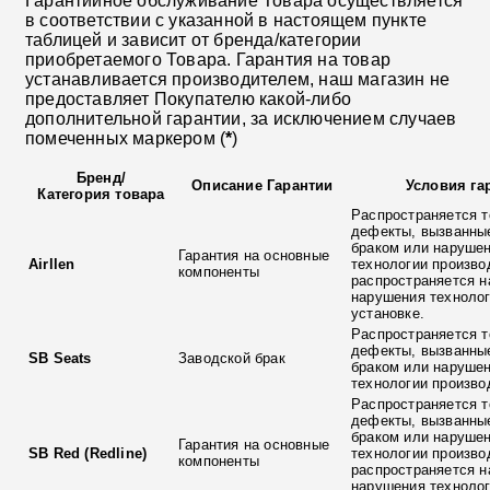
Гарантийное обслуживание Товара осуществляется
в соответствии с указанной в настоящем пункте
таблицей и зависит от бренда/категории
приобретаемого Товара. Гарантия на товар
устанавливается производителем, наш магазин не
предоставляет Покупателю какой-либо
дополнительной гарантии, за исключением случаев
помеченных маркером (
*
)
Бренд
/
Описание Гарантии
Условия га
Категория товара
Распространяется т
дефекты, вызванны
браком или наруше
Гарантия на основные
Airllen
технологии произво
компоненты
распространяется н
нарушения технолог
установке.
Распространяется т
дефекты, вызванны
SB Seats
Заводской брак
браком или наруше
технологии произво
Распространяется т
дефекты, вызванны
браком или наруше
Гарантия на основные
SB Red (Redline)
технологии произво
компоненты
распространяется н
нарушения технолог