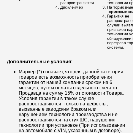
распространяется
технологии п
Дисклеймер
На тормозные
тормозные ко
Гарантия не
распространя
случаи выяв
признаков на
технологии у
обнаружении 
перегрева то
системы.
Дополнительные условия:
Маркер (*) означает, что для данной категории
товаров есть возможность приобретения
гарантии от нашей компании сроком на 6
месяцев, путем оплаты отдельного счета от
Продавца на сумму 15% от стоимости Товара.
Условия гарантии в таком случае
распространяются только на дефекты,
вызванные заводским браком или
нарушением технологии производства и не
распространяются на стук ШС, нарушения
технологии при установке (При использовании
на автомобиле с VIN, указанным в договоре).