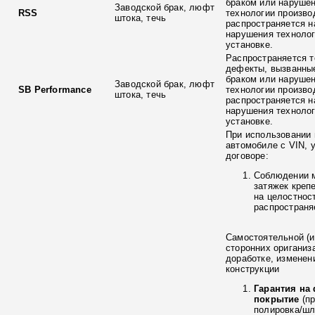
браком или наруше
Заводской брак, люфт
RSS
технологии произво
штока, течь
распространяется н
нарушения технолог
установке.
Распространяется т
дефекты, вызванны
браком или наруше
Заводской брак, люфт
SB Performance
технологии произво
штока, течь
распространяется н
нарушения технолог
установке.
При использовании 
автомобиле с VIN, 
договоре:
Соблюдении 
затяжек креп
на целостнос
распространя
Самостоятельной (и
сторонних ориганиз
доработке, изменен
конструкции
Гарантия на
покрытие
(п
полировка/ш