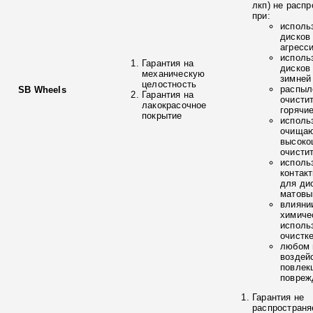
лкп) не расп
при:
исполь
дисков
агресс
исполь
Гарантия на
дисков
механическую
зимней
целостность
распыл
SB Wheels
Гарантия на
очисти
лакокрасочное
горячи
покрытие
исполь
очищаю
высоко
очисти
исполь
контак
для ди
матовы
влияни
химиче
исполь
очистк
любом 
воздей
повлек
повреж
Гарантия не
распространя