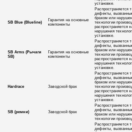
установке.
Распространяется т
дефекты, вызванны
браком или наруше
Гарантия на основные
SB Blue (Blueline)
технологии произво
компоненты
распространяется н
нарушения технолог
установке.
Распространяется т
дефекты, вызванны
браком или наруше
SB Arms (Рычаги
Гарантия на основные
технологии произво
SB)
компоненты
распространяется н
нарушения технолог
установке.
Распространяется т
дефекты, вызванны
браком или наруше
Hardrace
Заводской брак
технологии произво
распространяется н
нарушения технолог
установке.
Распространяется т
дефекты, вызванны
SB (ремни)
Заводской брак
браком или наруше
технологии произво
Распространяется т
дефекты, вызванны