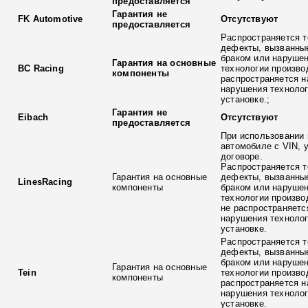
предоставляется
Гарантия не
FK Automotive
Отсутствуют
предоставляется
Распространяется т
дефекты, вызванны
браком или наруше
Гарантия на основные
BC Racing
технологии произво
компоненты
распространяется н
нарушения технолог
установке.;
Гарантия не
Eibach
Отсутствуют
предоставляется
При использовании 
автомобиле с VIN, 
договоре.
Распространяется т
Гарантия на основные
дефекты, вызванны
LinesRacing
компоненты
браком или наруше
технологии произво
не распространяетс
нарушения технолог
установке.
Распространяется т
дефекты, вызванны
браком или наруше
Гарантия на основные
Tein
технологии произво
компоненты
распространяется н
нарушения технолог
установке.