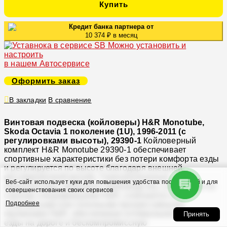
Купить
Кредит банка партнера от
10 374 ₽ в месяц
Можно установить и
настроить
в нашем Автосервисе
Оформить заказ
В закладки
В сравнение
Винтовая подвеска (койловеры) H&R Monotube,
Skoda Octavia 1 поколение (1U), 1996-2011 (с
регулировками высоты), 29390-1
Койловерный
комплект H&R Monotube 29390-1 обеспечивает
спортивные характеристики без потери комфорта езды
и регулируется по высоте благодаря внешней
регулировочной резьбе. Газонаполненные
Веб-сайт использует куки для повышения удобства посетителей и для
амортизаторы немецкого производства, созданные по
совершенствования своих сервисов
строгим спецификациям H&R, сочетаются со
Подробнее
спортивными или гоночными прогрессивными
пружинами H&R, обеспечивая оптимальное качество
Принять
езды на дороге и бескомпромиссную