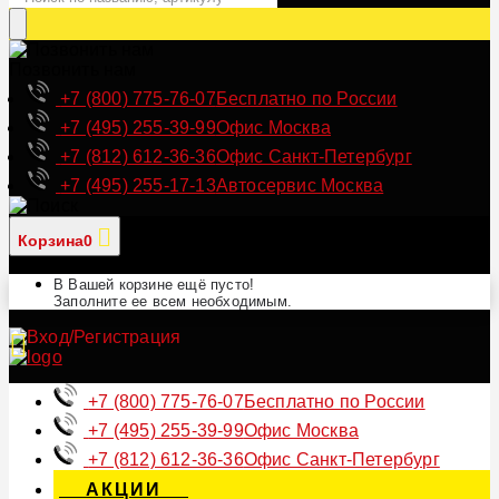
Позвонить нам
+7 (800) 775-76-07
Бесплатно по России
+7 (495) 255-39-99
Офис Москва
+7 (812) 612-36-36
Офис Санкт-Петербург
+7 (495) 255-17-13
Автосервис Москва
Корзина
0
В Вашей корзине ещё пусто!
Заполните ее всем необходимым.
+7 (800) 775-76-07
Бесплатно по России
+7 (495) 255-39-99
Офис Москва
+7 (812) 612-36-36
Офис Санкт-Петербург
АКЦИИ