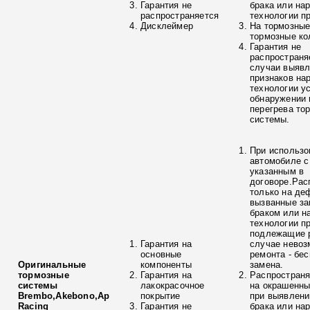
Гарантия не
брака или на
распространяется
технологии п
Дисклеймер
На тормозные
тормозные ко
Гарантия не
распространя
случаи выяв
признаков на
технологии у
обнаружении 
перегрева то
системы.
При использо
автомобиле с
указанным в
договоре.Рас
только на де
вызванные з
браком или н
технологии п
подлежащие р
Гарантия на
случае невоз
основные
ремонта - бе
Оригинальные
компоненты
замена.
тормозные
Гарантия на
Распространя
системы
лакокрасочное
на окрашенны
Brembo,Akebono,Ap
покрытие
при выявлени
Racing
Гарантия не
брака или на