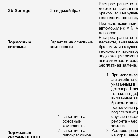
Распространяется т
дефекты, вызванны
Sb Springs
Заводской брак
браком или наруше
технологии произво
При использовании 
автомобиле с VIN, 
договоре.
Распространяется т
Тормозные
Гарантия на основные
дефекты, вызванны
системы
компоненты
браком или наруше
технологии произво
подлежащие ремонт
невозможности ремо
бесплатная замена.
При использо
автомобиле с
указанным в
договоре.Рас
только на де
вызванные з
браком или н
технологии п
подлежащие р
Гарантия на
случае невоз
основные
ремонта - бе
компоненты
замена.
Гарантия на
Распространя
Тормозные
лакокрасочное
на окрашенны
системы ICOOH