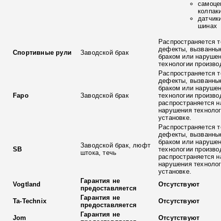
самоце
колпак
датчик
шинах
Распространяется т
дефекты, вызванны
Спортивные рули
Заводской брак
браком или наруше
технологии произво
Распространяется т
дефекты, вызванны
браком или наруше
Fapo
Заводской брак
технологии произво
распространяется н
нарушения технолог
установке.
Распространяется т
дефекты, вызванны
браком или наруше
Заводской брак, люфт
SB
технологии произво
штока, течь
распространяется н
нарушения технолог
установке.
Гарантия не
Vogtland
Отсутствуют
предоставляется
Гарантия не
Ta-Technix
Отсутствуют
предоставляется
Гарантия не
Jom
Отсутствуют