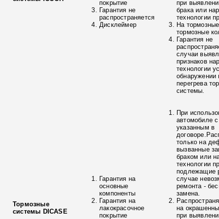
покрытие
при выявлени
Гарантия не
брака или на
распространяется
технологии п
Дисклеймер
На тормозные
тормозные ко
Гарантия не
распространя
случаи выяв
признаков на
технологии у
обнаружении 
перегрева то
системы.
При использо
автомобиле с
указанным в
договоре.Рас
только на де
вызванные з
браком или н
технологии п
подлежащие р
Гарантия на
случае невоз
основные
ремонта - бе
компоненты
замена.
Гарантия на
Распространя
Тормозные
лакокрасочное
на окрашенны
системы DICASE
покрытие
при выявлени