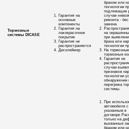
браком или н
технологии п
подлежащие р
Гарантия на
случае невоз
основные
ремонта - бе
компоненты
замена.
Гарантия на
Распространя
Тормозные
лакокрасочное
на окрашенны
системы DICASE
покрытие
при выявлени
Гарантия не
брака или на
распространяется
технологии п
Дисклеймер
На тормозные
тормозные ко
Гарантия не
распространя
случаи выяв
признаков на
технологии у
обнаружении 
перегрева то
системы.
При использо
автомобиле с
указанным в
договоре.Рас
только на де
вызванные з
браком или н