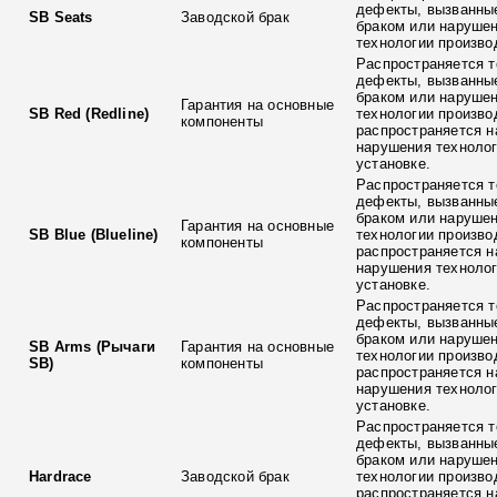
дефекты, вызванны
SB Seats
Заводской брак
браком или наруше
технологии произво
Распространяется т
дефекты, вызванны
браком или наруше
Гарантия на основные
SB Red (Redline)
технологии произво
компоненты
распространяется н
нарушения технолог
установке.
Распространяется т
дефекты, вызванны
браком или наруше
Гарантия на основные
SB Blue (Blueline)
технологии произво
компоненты
распространяется н
нарушения технолог
установке.
Распространяется т
дефекты, вызванны
браком или наруше
SB Arms (Рычаги
Гарантия на основные
технологии произво
SB)
компоненты
распространяется н
нарушения технолог
установке.
Распространяется т
дефекты, вызванны
браком или наруше
Hardrace
Заводской брак
технологии произво
распространяется н