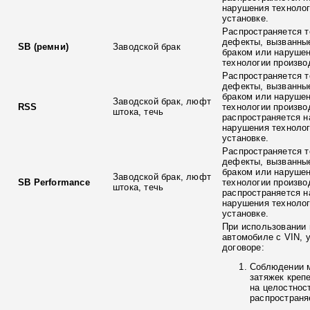
нарушения технолог
установке.
Распространяется т
дефекты, вызванны
SB (ремни)
Заводской брак
браком или наруше
технологии произво
Распространяется т
дефекты, вызванны
браком или наруше
Заводской брак, люфт
RSS
технологии произво
штока, течь
распространяется н
нарушения технолог
установке.
Распространяется т
дефекты, вызванны
браком или наруше
Заводской брак, люфт
SB Performance
технологии произво
штока, течь
распространяется н
нарушения технолог
установке.
При использовании 
автомобиле с VIN, 
договоре:
Соблюдении 
затяжек креп
на целостнос
распространя