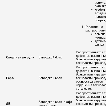
исполь
очистк
любом 
воздей
повлек
повреж
Гарантия не
распространя
самоце
колпак
датчик
шинах
Распространяется т
дефекты, вызванны
Спортивные рули
Заводской брак
браком или наруше
технологии произво
Распространяется т
дефекты, вызванны
браком или наруше
Fapo
Заводской брак
технологии произво
распространяется н
нарушения технолог
установке.
Распространяется т
дефекты, вызванны
браком или наруше
Заводской брак, люфт
SB
технологии произво
штока, течь