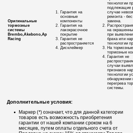
технологии п
подлежащие р
Гарантия на
случае невоз
основные
ремонта - бе
Оригинальные
компоненты
замена.
тормозные
Гарантия на
Распространя
системы
лакокрасочное
на окрашенны
Brembo,Akebono,Ap
покрытие
при выявлени
Racing
Гарантия не
брака или на
распространяется
технологии п
Дисклеймер
На тормозные
тормозные ко
Гарантия не
распространя
случаи выяв
признаков на
технологии у
обнаружении 
перегрева то
системы.
Дополнительные условия:
Маркер (*) означает, что для данной категории
товаров есть возможность приобретения
гарантии от нашей компании сроком на 6
месяцев, путем оплаты отдельного счета от