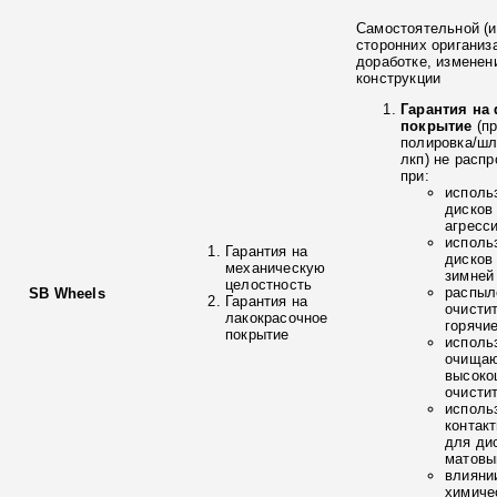
Самостоятельной (и
сторонних ориганиз
доработке, изменен
конструкции
Гарантия на
покрытие
(п
полировка/ш
лкп) не расп
при:
исполь
дисков
агресс
исполь
Гарантия на
дисков
механическую
зимней
целостность
распыл
SB Wheels
Гарантия на
очисти
лакокрасочное
горячи
покрытие
исполь
очищаю
высоко
очисти
исполь
контак
для ди
матовы
влияни
химиче