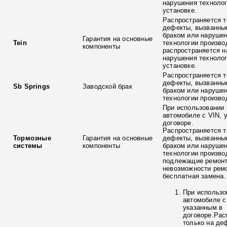
нарушения технолог
установке.
Распространяется т
дефекты, вызванны
браком или наруше
Гарантия на основные
Tein
технологии произво
компоненты
распространяется н
нарушения технолог
установке.
Распространяется т
дефекты, вызванны
Sb Springs
Заводской брак
браком или наруше
технологии произво
При использовании 
автомобиле с VIN, 
договоре.
Распространяется т
Тормозные
Гарантия на основные
дефекты, вызванны
системы
компоненты
браком или наруше
технологии произво
подлежащие ремонт
невозможности ремо
бесплатная замена.
При использо
автомобиле с
указанным в
договоре.Рас
только на де