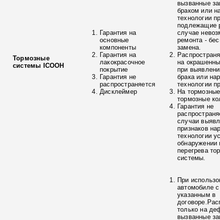
вызванные з
браком или н
технологии п
подлежащие р
Гарантия на
случае невоз
основные
ремонта - бе
компоненты
замена.
Гарантия на
Распространя
Тормозные
лакокрасочное
на окрашенны
системы ICOOH
покрытие
при выявлени
Гарантия не
брака или на
распространяется
технологии п
Дисклеймер
На тормозные
тормозные ко
Гарантия не
распространя
случаи выяв
признаков на
технологии у
обнаружении 
перегрева то
системы.
При использо
автомобиле с
указанным в
договоре.Рас
только на де
вызванные з