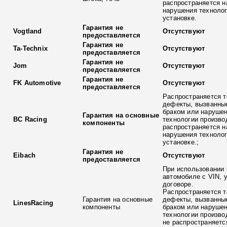
распространяется н
нарушения технолог
установке.
Гарантия не
Vogtland
Отсутствуют
предоставляется
Гарантия не
Ta-Technix
Отсутствуют
предоставляется
Гарантия не
Jom
Отсутствуют
предоставляется
Гарантия не
FK Automotive
Отсутствуют
предоставляется
Распространяется т
дефекты, вызванны
браком или наруше
Гарантия на основные
BC Racing
технологии произво
компоненты
распространяется н
нарушения технолог
установке.;
Гарантия не
Eibach
Отсутствуют
предоставляется
При использовании 
автомобиле с VIN, 
договоре.
Распространяется т
Гарантия на основные
дефекты, вызванны
LinesRacing
компоненты
браком или наруше
технологии произво
не распространяетс