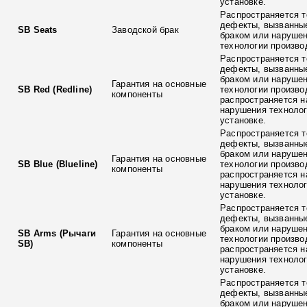
установке.
Распространяется т
дефекты, вызванны
SB Seats
Заводской брак
браком или наруше
технологии произво
Распространяется т
дефекты, вызванны
браком или наруше
Гарантия на основные
SB Red (Redline)
технологии произво
компоненты
распространяется н
нарушения технолог
установке.
Распространяется т
дефекты, вызванны
браком или наруше
Гарантия на основные
SB Blue (Blueline)
технологии произво
компоненты
распространяется н
нарушения технолог
установке.
Распространяется т
дефекты, вызванны
браком или наруше
SB Arms (Рычаги
Гарантия на основные
технологии произво
SB)
компоненты
распространяется н
нарушения технолог
установке.
Распространяется т
дефекты, вызванны
браком или наруше