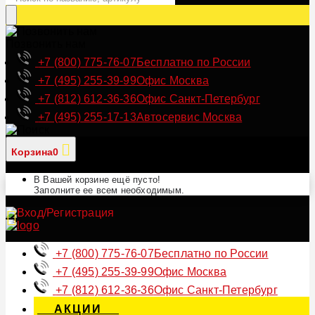
Позвонить нам
+7 (800) 775-76-07
Бесплатно по России
+7 (495) 255-39-99
Офис Москва
+7 (812) 612-36-36
Офис Санкт-Петербург
+7 (495) 255-17-13
Автосервис Москва
Корзина
0
В Вашей корзине ещё пусто!
Заполните ее всем необходимым.
+7 (800) 775-76-07
Бесплатно по России
+7 (495) 255-39-99
Офис Москва
+7 (812) 612-36-36
Офис Санкт-Петербург
АКЦИИ