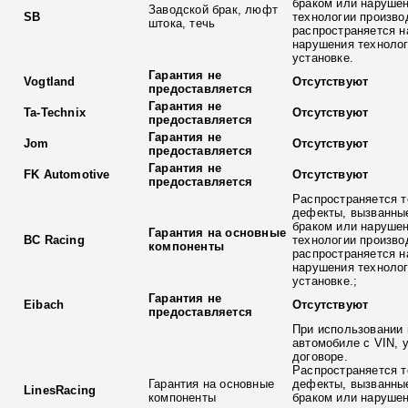
браком или наруше
Заводской брак, люфт
SB
технологии произво
штока, течь
распространяется н
нарушения технолог
установке.
Гарантия не
Vogtland
Отсутствуют
предоставляется
Гарантия не
Ta-Technix
Отсутствуют
предоставляется
Гарантия не
Jom
Отсутствуют
предоставляется
Гарантия не
FK Automotive
Отсутствуют
предоставляется
Распространяется т
дефекты, вызванны
браком или наруше
Гарантия на основные
BC Racing
технологии произво
компоненты
распространяется н
нарушения технолог
установке.;
Гарантия не
Eibach
Отсутствуют
предоставляется
При использовании 
автомобиле с VIN, 
договоре.
Распространяется т
Гарантия на основные
дефекты, вызванны
LinesRacing
компоненты
браком или наруше