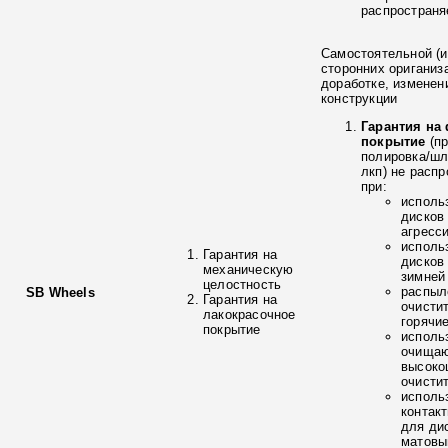
распространя
Самостоятельной (и
сторонних ориганиз
доработке, изменен
конструкции
Гарантия на
покрытие
(п
полировка/ш
лкп) не расп
при:
исполь
дисков
агресс
исполь
Гарантия на
дисков
механическую
зимней
целостность
распыл
SB Wheels
Гарантия на
очисти
лакокрасочное
горячи
покрытие
исполь
очищаю
высоко
очисти
исполь
контак
для ди
матовы