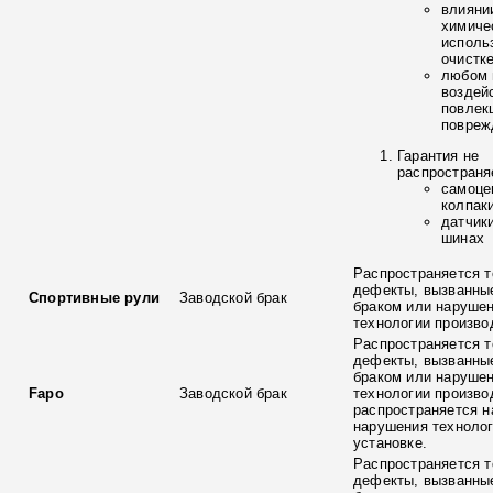
влияни
химиче
исполь
очистк
любом 
воздей
повлек
повреж
Гарантия не
распространя
самоце
колпак
датчик
шинах
Распространяется т
дефекты, вызванны
Спортивные рули
Заводской брак
браком или наруше
технологии произво
Распространяется т
дефекты, вызванны
браком или наруше
Fapo
Заводской брак
технологии произво
распространяется н
нарушения технолог
установке.
Распространяется т
дефекты, вызванны