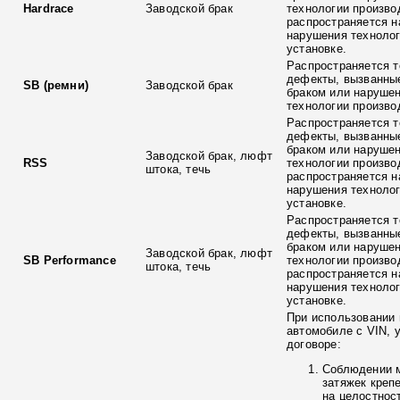
Hardrace
Заводской брак
технологии произво
распространяется н
нарушения технолог
установке.
Распространяется т
дефекты, вызванны
SB (ремни)
Заводской брак
браком или наруше
технологии произво
Распространяется т
дефекты, вызванны
браком или наруше
Заводской брак, люфт
RSS
технологии произво
штока, течь
распространяется н
нарушения технолог
установке.
Распространяется т
дефекты, вызванны
браком или наруше
Заводской брак, люфт
SB Performance
технологии произво
штока, течь
распространяется н
нарушения технолог
установке.
При использовании 
автомобиле с VIN, 
договоре:
Соблюдении 
затяжек креп
на целостнос