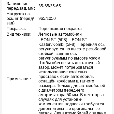
Занижение
35-65/35-65
перед/зад, мм:
Нагрузка на
ось, кг (перед/
965/1050
зад):
Покраска:
Порошковая покраска
Вид техники:
Легковые автомобили
LEON ST (5F8); LEON ST
Kasten/Kombi (5F8). Передняя ось
регулируется по высоте резьбовой
стойкой, задняя ось —
регулируемым по высоте узлом.
Чтобы обеспечить достаточный
зазор, может потребоваться
использование колёсных
проставок, если автомобиль
Примечание:
оснащён колёсами штатного
размера. Только для автомобилей
с диаметром переднего
амортизатора 50 мм. В некоторых
случаях для установки
компонентов подвески требуются
дополнительные оригинальные
детали. Для автомобилей с задним