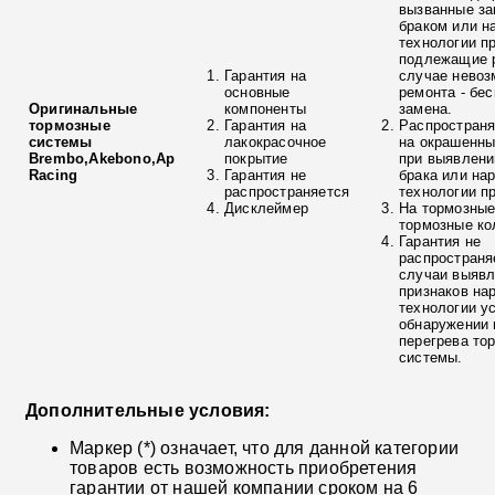
вызванные з
браком или н
технологии п
подлежащие р
Гарантия на
случае невоз
основные
ремонта - бе
Оригинальные
компоненты
замена.
тормозные
Гарантия на
Распространя
системы
лакокрасочное
на окрашенны
Brembo,Akebono,Ap
покрытие
при выявлени
Racing
Гарантия не
брака или на
распространяется
технологии п
Дисклеймер
На тормозные
тормозные ко
Гарантия не
распространя
случаи выяв
признаков на
технологии у
обнаружении 
перегрева то
системы.
Дополнительные условия:
Маркер (*) означает, что для данной категории
товаров есть возможность приобретения
гарантии от нашей компании сроком на 6