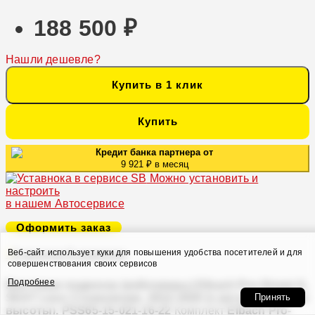
188 500 ₽
Нашли дешевле?
Купить в 1 клик
Купить
Кредит банка партнера от
9 921 ₽ в месяц
Можно установить и
настроить
в нашем Автосервисе
Оформить заказ
Веб-сайт использует куки для повышения удобства посетителей и для
В закладки
В сравнение
совершенствования своих сервисов
Подробнее
Винтовая подвеска (койловеры) Eibach Pro-Street-S,
SEAT Leon 3 поколение, 2012-2020 (с регулировками
Принять
высоты), PSS65-15-021-16-22
Комплект
Eibach Pro-