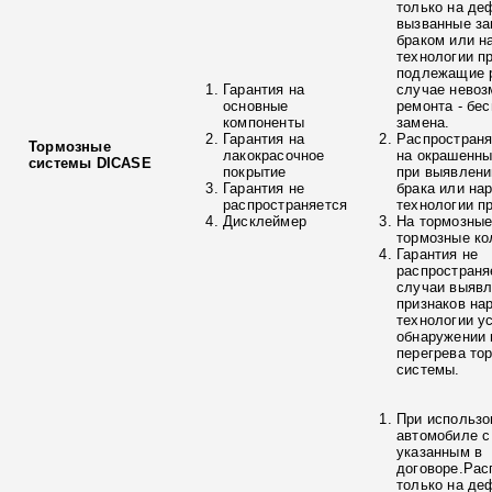
только на де
вызванные з
браком или н
технологии п
подлежащие р
Гарантия на
случае невоз
основные
ремонта - бе
компоненты
замена.
Гарантия на
Распространя
Тормозные
лакокрасочное
на окрашенны
системы DICASE
покрытие
при выявлени
Гарантия не
брака или на
распространяется
технологии п
Дисклеймер
На тормозные
тормозные ко
Гарантия не
распространя
случаи выяв
признаков на
технологии у
обнаружении 
перегрева то
системы.
При использо
автомобиле с
указанным в
договоре.Рас
только на де