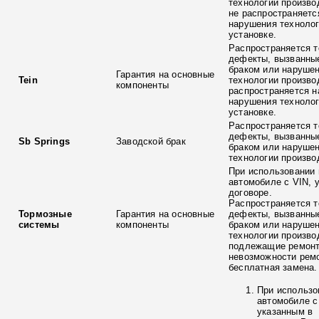
технологии произво
не распространяетс
нарушения технолог
установке.
Распространяется т
дефекты, вызванны
браком или наруше
Гарантия на основные
Tein
технологии произво
компоненты
распространяется н
нарушения технолог
установке.
Распространяется т
дефекты, вызванны
Sb Springs
Заводской брак
браком или наруше
технологии произво
При использовании 
автомобиле с VIN, 
договоре.
Распространяется т
Тормозные
Гарантия на основные
дефекты, вызванны
системы
компоненты
браком или наруше
технологии произво
подлежащие ремонт
невозможности ремо
бесплатная замена.
При использо
автомобиле с
указанным в