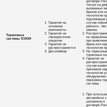
договоре.Рас
только на де
вызванные з
браком или н
технологии п
подлежащие р
Гарантия на
случае невоз
основные
ремонта - бе
компоненты
замена.
Гарантия на
Распространя
Тормозные
лакокрасочное
на окрашенны
системы ICOOH
покрытие
при выявлени
Гарантия не
брака или на
распространяется
технологии п
Дисклеймер
На тормозные
тормозные ко
Гарантия не
распространя
случаи выяв
признаков на
технологии у
обнаружении 
перегрева то
системы.
При использо
автомобиле с
указанным в
договоре.Рас