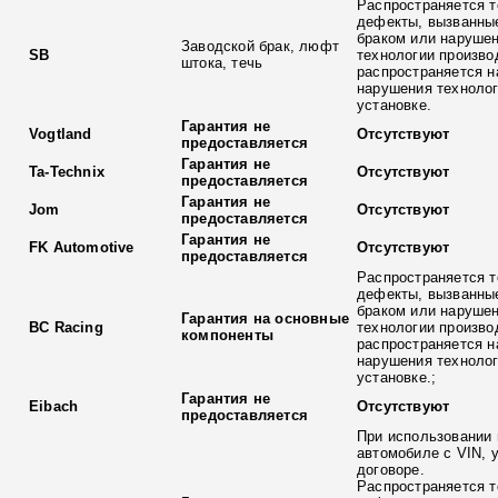
Распространяется т
дефекты, вызванны
браком или наруше
Заводской брак, люфт
SB
технологии произво
штока, течь
распространяется н
нарушения технолог
установке.
Гарантия не
Vogtland
Отсутствуют
предоставляется
Гарантия не
Ta-Technix
Отсутствуют
предоставляется
Гарантия не
Jom
Отсутствуют
предоставляется
Гарантия не
FK Automotive
Отсутствуют
предоставляется
Распространяется т
дефекты, вызванны
браком или наруше
Гарантия на основные
BC Racing
технологии произво
компоненты
распространяется н
нарушения технолог
установке.;
Гарантия не
Eibach
Отсутствуют
предоставляется
При использовании 
автомобиле с VIN, 
договоре.
Распространяется т