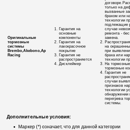
договоре.Рас
только на де
вызванные з
браком или н
технологии п
подлежащие р
Гарантия на
случае невоз
основные
ремонта - бе
Оригинальные
компоненты
замена.
тормозные
Гарантия на
Распространя
системы
лакокрасочное
на окрашенны
Brembo,Akebono,Ap
покрытие
при выявлени
Racing
Гарантия не
брака или на
распространяется
технологии п
Дисклеймер
На тормозные
тормозные ко
Гарантия не
распространя
случаи выяв
признаков на
технологии у
обнаружении 
перегрева то
системы.
Дополнительные условия:
Маркер (*) означает, что для данной категории