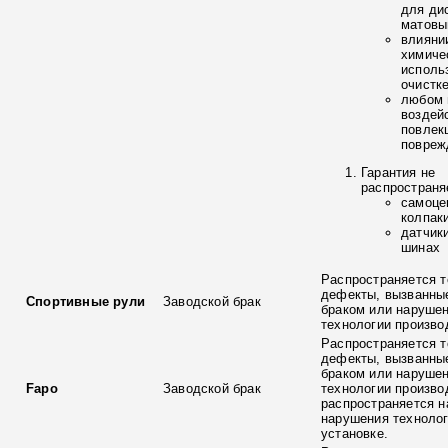
для ди
матовы
влияни
химиче
исполь
очистк
любом 
воздей
повлек
повреж
Гарантия не
распространя
самоце
колпак
датчик
шинах
Распространяется т
дефекты, вызванны
Спортивные рули
Заводской брак
браком или наруше
технологии произво
Распространяется т
дефекты, вызванны
браком или наруше
Fapo
Заводской брак
технологии произво
распространяется н
нарушения технолог
установке.