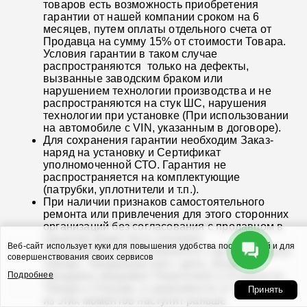
товаров есть возможность приобретения
гарантии от нашей компании сроком на 6
месяцев, путем оплаты отдельного счета от
Продавца на сумму 15% от стоимости Товара.
Условия гарантии в таком случае
распространяются только на дефекты,
вызванные заводским браком или
нарушением технологии производства и не
распространяются на стук ШС, нарушения
технологии при установке (При использовании
на автомобиле с VIN, указанным в договоре).
Для сохранения гарантии необходим Заказ-
наряд на установку и Сертификат
уполномоченной СТО. Гарантия не
распространяется на комплектующие
(патрубки, уплотнители и т.п.).
При наличии признаков самостоятельного
ремонта или привлечения для этого сторонних
организаций без согласования с продавцом в
гарантии может быть отказано.
Веб-сайт использует куки для повышения удобства посетителей и для
Гарантийный срок начинается с даты передачи
совершенствования своих сервисов
Товара Продавцом или с даты, когда
Продавец уведомил Покупателя о готовности
Подробнее
Товара к отгрузке, в зависимости от того, какой
Принять
из этих моментов наступит раньше