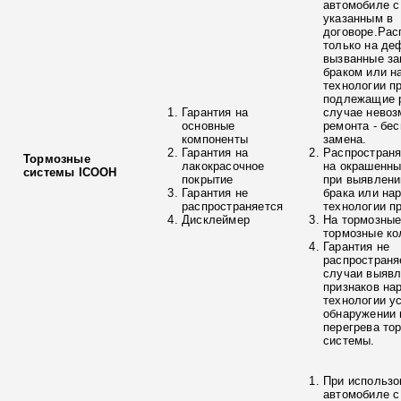
автомобиле с
указанным в
договоре.Рас
только на де
вызванные з
браком или н
технологии п
подлежащие р
Гарантия на
случае невоз
основные
ремонта - бе
компоненты
замена.
Гарантия на
Распространя
Тормозные
лакокрасочное
на окрашенны
системы ICOOH
покрытие
при выявлени
Гарантия не
брака или на
распространяется
технологии п
Дисклеймер
На тормозные
тормозные ко
Гарантия не
распространя
случаи выяв
признаков на
технологии у
обнаружении 
перегрева то
системы.
При использо
автомобиле с