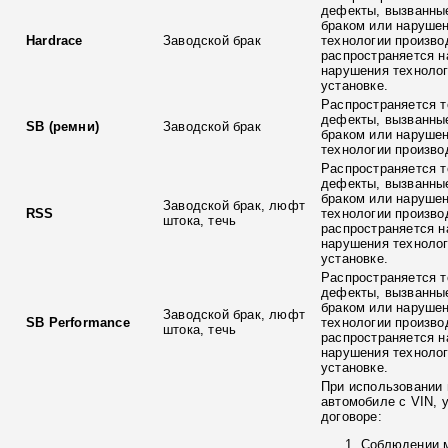
дефекты, вызванны
браком или наруше
Hardrace
Заводской брак
технологии произво
распространяется н
нарушения технолог
установке.
Распространяется т
дефекты, вызванны
SB (ремни)
Заводской брак
браком или наруше
технологии произво
Распространяется т
дефекты, вызванны
браком или наруше
Заводской брак, люфт
RSS
технологии произво
штока, течь
распространяется н
нарушения технолог
установке.
Распространяется т
дефекты, вызванны
браком или наруше
Заводской брак, люфт
SB Performance
технологии произво
штока, течь
распространяется н
нарушения технолог
установке.
При использовании 
автомобиле с VIN, 
договоре:
Соблюдении 