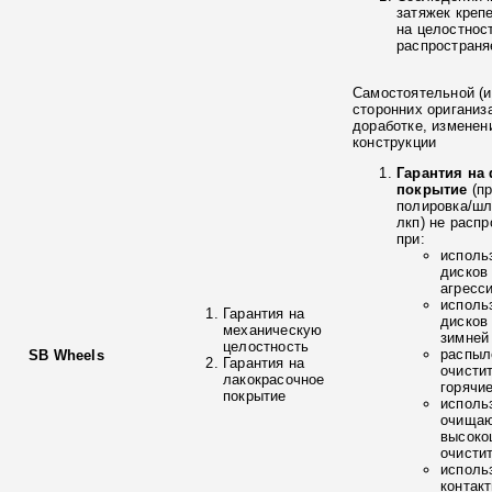
затяжек креп
на целостнос
распространя
Самостоятельной (и
сторонних ориганиз
доработке, изменен
конструкции
Гарантия на
покрытие
(п
полировка/ш
лкп) не расп
при:
исполь
дисков
агресс
исполь
Гарантия на
дисков
механическую
зимней
целостность
распыл
SB Wheels
Гарантия на
очисти
лакокрасочное
горячи
покрытие
исполь
очищаю
высоко
очисти
исполь
контак