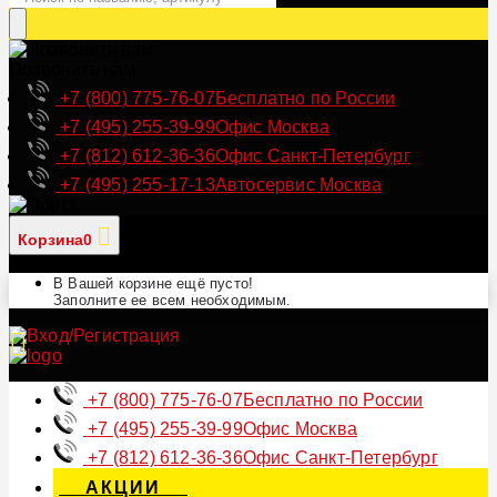
Позвонить нам
+7 (800) 775-76-07
Бесплатно по России
+7 (495) 255-39-99
Офис Москва
+7 (812) 612-36-36
Офис Санкт-Петербург
+7 (495) 255-17-13
Автосервис Москва
Корзина
0
В Вашей корзине ещё пусто!
Заполните ее всем необходимым.
+7 (800) 775-76-07
Бесплатно по России
+7 (495) 255-39-99
Офис Москва
+7 (812) 612-36-36
Офис Санкт-Петербург
АКЦИИ