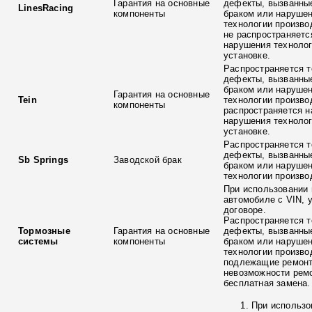
Гарантия на основные
дефекты, вызванны
LinesRacing
компоненты
браком или наруше
технологии произво
не распространяетс
нарушения технолог
установке.
Распространяется т
дефекты, вызванны
браком или наруше
Гарантия на основные
Tein
технологии произво
компоненты
распространяется н
нарушения технолог
установке.
Распространяется т
дефекты, вызванны
Sb Springs
Заводской брак
браком или наруше
технологии произво
При использовании 
автомобиле с VIN, 
договоре.
Распространяется т
Тормозные
Гарантия на основные
дефекты, вызванны
системы
компоненты
браком или наруше
технологии произво
подлежащие ремонт
невозможности ремо
бесплатная замена.
При использо