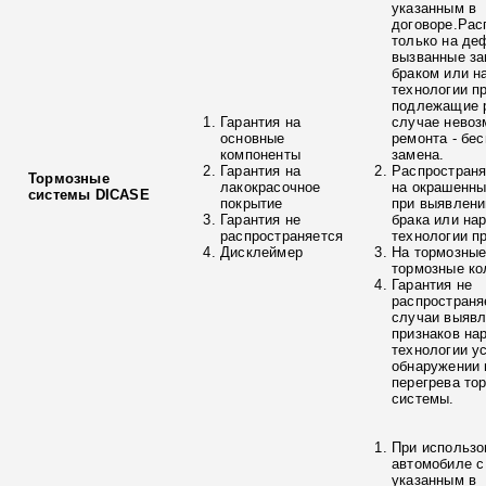
указанным в
договоре.Рас
только на де
вызванные з
браком или н
технологии п
подлежащие р
Гарантия на
случае невоз
основные
ремонта - бе
компоненты
замена.
Гарантия на
Распространя
Тормозные
лакокрасочное
на окрашенны
системы DICASE
покрытие
при выявлени
Гарантия не
брака или на
распространяется
технологии п
Дисклеймер
На тормозные
тормозные ко
Гарантия не
распространя
случаи выяв
признаков на
технологии у
обнаружении 
перегрева то
системы.
При использо
автомобиле с
указанным в