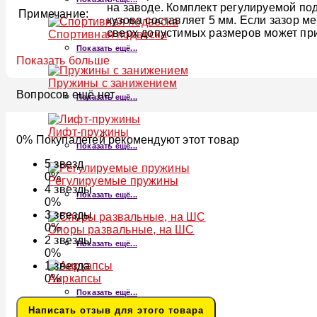
на заводе. Комплект регулируемой по
Примечание:
кузова составляет 5 мм. Если зазор 
сверх допустимых размеров может пр
Спортивная подвеска
Показать ещё...
Показать больше
Пружины с занижением
Вопросов ещё нет
Показать ещё...
Лифт-пружины
0% Покупалетей рекомендуют этот товар
Показать ещё...
5
звезд
0%
Регулируемые пружины
4
звезды
Показать ещё...
0%
3
звезды
0%
Опоры развальные, на ШС
2
звезды
Показать ещё...
0%
1
звезда
Аиркапсы
0%
Показать ещё...
Написать отзыв для этого товара