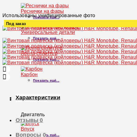
Реснички на фары
Использованы унифицированные фото
Показать ещё...
Под заказ
Универсальные детали
Увеличить
Показать ещё...
Лента-сплиттер
Показать ещё...
Карбон
Показать ещё...
Характеристики
ДВИГАТЕЛЬ
Двигатель
Отзывы
0
×
Впуск
Вопросы
0
Показать ещё...