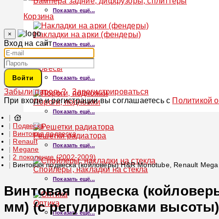
Бампера задние, диффузоры, сплиттеры
Показать ещё...
Корзина
×
Накладки на арки (фендеры)
Вход на сайт
Показать ещё...
Обвесы
Войти
Показать ещё...
Забыли пароль?
Зарегистрироваться
При входе и регистрации вы соглашаетесь с
Политикой 
Пороги, подножки
Показать ещё...
Подвеска
Винтовая подвеска
Решетки радиатора
Renault
Показать ещё...
Megane
2 поколение (2002-2009)
Винтовая подвеска (койловеры) H&R Monotube, Renault Megan
Спойлеры, накладки на стекла
Показать ещё...
Винтовая подвеска (койловеры
Оптика
мм) (с регулировками высоты)
Показать ещё...