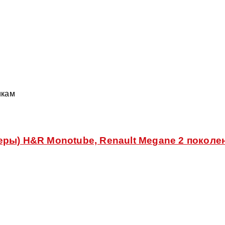
икам
ы) H&R Monotube, Renault Megane 2 поколени