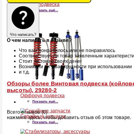
Пневмоподвеска
Показать ещё...
Что написать?
О чем написать в отзыве?
Что вам понравилось или не понравилось
Соответствует ли товар заявленным характерист
Стоит ли товар своих денег
Возникали ли у вас трудности при использовании
и т.д.
Обзоры более Винтовая подвеска (койловер
высоты), 29280-2
Оффроуд подвеска
Показать ещё...
Всего отзывов (0)
Серийные запчасти
нажмите здесь, чтобы добавить отзыв об этом товаре.
Показать ещё...