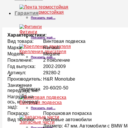
Лента термостойкая
Гарантия
Показать ещё...
Фитинги
Характеристики:
Показать ещё...
Вид товара:
Винтовая подвеска
Марка:
Renault
Крепления двигателя
Модель:
Megane
Показать ещё...
Поколение:
2 поколение
Год выпуска:
2002-2009
Артикул:
29280-2
ПОДВЕСКА
Производитель:
H&R Monotube
Занижение
20-60/20-50
Подвеска
перед/зад, мм:
×
Нагрузка на
ось, кг (перед/
-
Винтовая подвеска
зад):
Показать ещё...
Покраска:
Порошковая покраска
Вид техники:
Легковые автомобили
Запасные части
Диаметр: 47 мм. Автомобили с BMW M-T
Показать ещё...