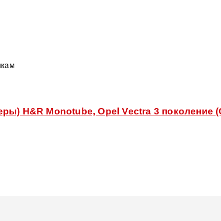
икам
ы) H&R Monotube, Opel Vectra 3 поколение (C