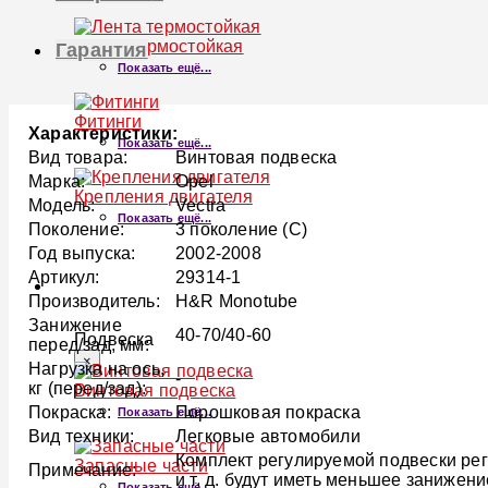
Лента термостойкая
Гарантия
Показать ещё...
Фитинги
Характеристики:
Показать ещё...
Вид товара:
Винтовая подвеска
Марка:
Opel
Крепления двигателя
Модель:
Vectra
Показать ещё...
Поколение:
3 поколение (C)
Год выпуска:
2002-2008
Артикул:
29314-1
ПОДВЕСКА
Производитель:
H&R Monotube
Занижение
40-70/40-60
Подвеска
перед/зад, мм:
×
Нагрузка на ось,
-
кг (перед/зад):
Винтовая подвеска
Покраска:
Порошковая покраска
Показать ещё...
Вид техники:
Легковые автомобили
Комплект регулируемой подвески рег
Запасные части
Примечание:
и т. д. будут иметь меньшее занижен
Показать ещё...