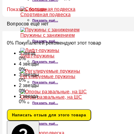
Показать больше
Спортивная подвеска
Показать ещё...
Вопросов ещё нет
Пружины с занижением
Показать ещё...
0% Покупалетей рекомендуют этот товар
5
звезд
Лифт-пружины
0%
Показать ещё...
4
звезды
0%
3
звезды
Регулируемые пружины
0%
Показать ещё...
2
звезды
0%
1
звезда
Опоры развальные, на ШС
0%
Показать ещё...
Написать отзыв для этого товара
Аиркапсы
Показать ещё...