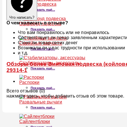
Пневмоподвеска
Показать ещё...
Что написать?
О чем написать в отзыве?
Оффроуд подвеска
Показать ещё...
Что вам понравилось или не понравилось
Соответствует ли товар заявленным характерист
Стоит ли товар своих денег
Серийные запчасти
Возникали ли у вас трудности при использовании
Показать ещё...
и т.д.
Стабилизаторы, аксессуары
Обзоры более Винтовая подвеска (койловер
Показать ещё...
29314-1
Распорки
Показать ещё...
Всего отзывов (0)
нажмите здесь, чтобы добавить отзыв об этом товаре.
Развальные рычаги
Показать ещё...
Сайлентблоки