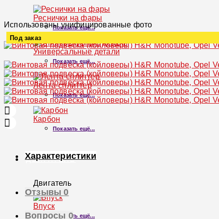
Реснички на фары
Использованы унифицированные фото
Показать ещё...
Под заказ
Универсальные детали
Увеличить
Показать ещё...
Лента-сплиттер
Показать ещё...
Карбон
Показать ещё...
Характеристики
ДВИГАТЕЛЬ
Двигатель
Отзывы
0
×
Впуск
Вопросы
0
Показать ещё...