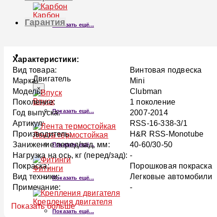
Карбон
Гарантия
Показать ещё...
ДВИГАТЕЛЬ
Характеристики:
Вид товара:
Винтовая подвеска
Двигатель
Марка:
Mini
×
Модель:
Clubman
Впуск
Поколение:
1 поколение
Показать ещё...
Год выпуска:
2007-2014
Артикул:
RSS-16-338-3/1
Производитель:
H&R RSS-Monotube
Лента термостойкая
Занижение перед/зад, мм:
40-60/30-50
Показать ещё...
Нагрузка на ось, кг (перед/зад):
-
Покраска:
Порошковая покраска
Фитинги
Вид техники:
Легковые автомобили
Показать ещё...
Примечание:
-
Крепления двигателя
Показать больше
Показать ещё...