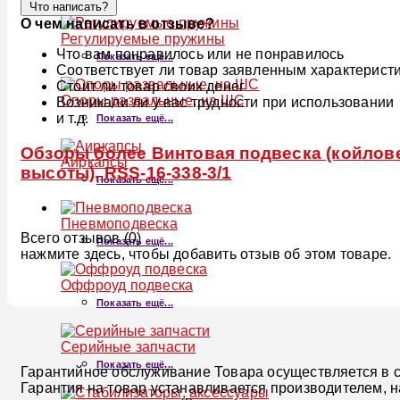
Что написать?
О чем написать в отзыве?
Регулируемые пружины
Что вам понравилось или не понравилось
Показать ещё...
Соответствует ли товар заявленным характерист
Стоит ли товар своих денег
Опоры развальные, на ШС
Возникали ли у вас трудности при использовании
и т.д.
Показать ещё...
Обзоры более Винтовая подвеска (койлове
Аиркапсы
высоты), RSS-16-338-3/1
Показать ещё...
Пневмоподвеска
Всего отзывов (0)
Показать ещё...
нажмите здесь, чтобы добавить отзыв об этом товаре.
Оффроуд подвеска
Показать ещё...
Серийные запчасти
Показать ещё...
Гарантийное обслуживание Товара осуществляется в со
Гарантия на товар устанавливается производителем, 