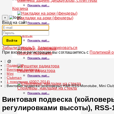
Бампера задние, диффузоры, сплиттеры
Показать ещё...
Корзина
×
Накладки на арки (фендеры)
Вход на сайт
Показать ещё...
Обвесы
Войти
Показать ещё...
Забыли пароль?
Зарегистрироваться
При входе и регистрации вы соглашаетесь с
Политикой 
Пороги, подножки
Показать ещё...
Подвеска
Винтовая подвеска
Решетки радиатора
Mini
Показать ещё...
Clubman
1 поколение (2007-2014)
Винтовая подвеска (койловеры) H&R RSS-Monotube, Mini Club
Спойлеры, накладки на стекла
Показать ещё...
Винтовая подвеска (койловеры
регулировками высоты), RSS-1