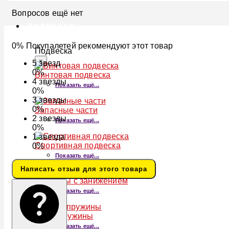
Вопросов ещё нет
ПОДВЕСКА
0% Покупалетей рекомендуют этот товар
Подвеска
×
5
звезд
0%
Винтовая подвеска
4
звезды
Показать ещё...
0%
3
звезды
0%
Запасные части
2
звезды
Показать ещё...
0%
1
звезда
Спортивная подвеска
0%
Показать ещё...
Написать отзыв для этого товара
Пружины с занижением
Показать ещё...
Лифт-пружины
Показать ещё...