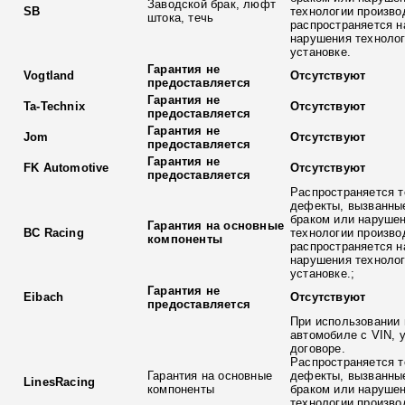
Заводской брак, люфт
SB
технологии произво
штока, течь
распространяется н
нарушения технолог
установке.
Гарантия не
Vogtland
Отсутствуют
предоставляется
Гарантия не
Ta-Technix
Отсутствуют
предоставляется
Гарантия не
Jom
Отсутствуют
предоставляется
Гарантия не
FK Automotive
Отсутствуют
предоставляется
Распространяется т
дефекты, вызванны
браком или наруше
Гарантия на основные
BC Racing
технологии произво
компоненты
распространяется н
нарушения технолог
установке.;
Гарантия не
Eibach
Отсутствуют
предоставляется
При использовании 
автомобиле с VIN, 
договоре.
Распространяется т
Гарантия на основные
дефекты, вызванны
LinesRacing
компоненты
браком или наруше
технологии произво