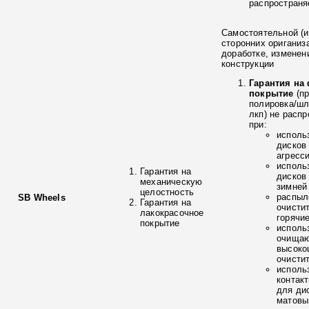
распространя
Самостоятельной (и
сторонних ориганиз
доработке, изменен
конструкции
Гарантия на
покрытие
(п
полировка/ш
лкп) не расп
при:
исполь
дисков
агресс
исполь
Гарантия на
дисков
механическую
зимней
целостность
распыл
SB Wheels
Гарантия на
очисти
лакокрасочное
горячи
покрытие
исполь
очищаю
высоко
очисти
исполь
контак
для ди
матовы