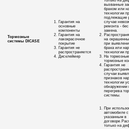
только на де
вызванные з
браком или н
технологии п
подлежащие р
Гарантия на
случае невоз
основные
ремонта - бе
компоненты
замена.
Гарантия на
Распространя
Тормозные
лакокрасочное
на окрашенны
системы DICASE
покрытие
при выявлени
Гарантия не
брака или на
распространяется
технологии п
Дисклеймер
На тормозные
тормозные ко
Гарантия не
распространя
случаи выяв
признаков на
технологии у
обнаружении 
перегрева то
системы.
При использо
автомобиле с
указанным в
договоре.Рас
только на де