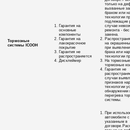
только на де
вызванные з
браком или н
технологии п
подлежащие р
Гарантия на
случае невоз
основные
ремонта - бе
компоненты
замена.
Гарантия на
Распространя
Тормозные
лакокрасочное
на окрашенны
системы ICOOH
покрытие
при выявлени
Гарантия не
брака или на
распространяется
технологии п
Дисклеймер
На тормозные
тормозные ко
Гарантия не
распространя
случаи выяв
признаков на
технологии у
обнаружении 
перегрева то
системы.
При использо
автомобиле с
указанным в
договоре.Рас