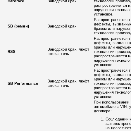
Hardrace
Заводской брак
технологии произво
распространяется н
нарушения технолог
установке.
Распространяется т
дефекты, вызванны
SB (ремни)
Заводской брак
браком или наруше
технологии произво
Распространяется т
дефекты, вызванны
браком или наруше
Заводской брак, люфт
RSS
технологии произво
штока, течь
распространяется н
нарушения технолог
установке.
Распространяется т
дефекты, вызванны
браком или наруше
Заводской брак, люфт
SB Performance
технологии произво
штока, течь
распространяется н
нарушения технолог
установке.
При использовании 
автомобиле с VIN, 
договоре:
Соблюдении 
затяжек креп
на целостнос