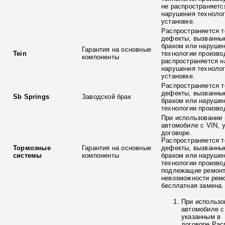
не распространяетс
нарушения технолог
установке.
Распространяется т
дефекты, вызванны
браком или наруше
Гарантия на основные
Tein
технологии произво
компоненты
распространяется н
нарушения технолог
установке.
Распространяется т
дефекты, вызванны
Sb Springs
Заводской брак
браком или наруше
технологии произво
При использовании 
автомобиле с VIN, 
договоре.
Распространяется т
Тормозные
Гарантия на основные
дефекты, вызванны
системы
компоненты
браком или наруше
технологии произво
подлежащие ремонт
невозможности ремо
бесплатная замена.
При использо
автомобиле с
указанным в
договоре.Рас