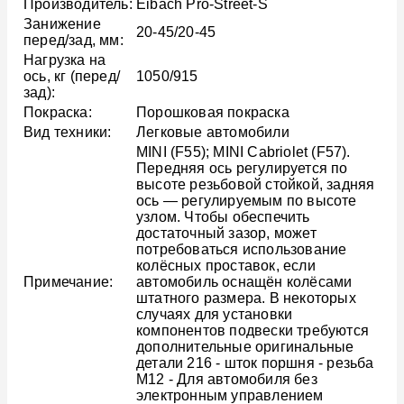
Производитель:
Eibach Pro-Street-S
Занижение
20-45/20-45
перед/зад, мм:
Нагрузка на
ось, кг (перед/
1050/915
зад):
Покраска:
Порошковая покраска
Вид техники:
Легковые автомобили
MINI (F55); MINI Cabriolet (F57).
Передняя ось регулируется по
высоте резьбовой стойкой, задняя
ось — регулируемым по высоте
узлом. Чтобы обеспечить
достаточный зазор, может
потребоваться использование
колёсных проставок, если
Примечание:
автомобиль оснащён колёсами
штатного размера. В некоторых
случаях для установки
компонентов подвески требуются
дополнительные оригинальные
детали 216 - шток поршня - резьба
M12 - Для автомобиля без
электронным управлением