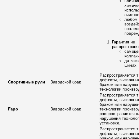
влияни
химиче
исполь
очистк
любом 
воздей
повлек
повреж
Гарантия не
распространя
самоце
колпак
датчик
шинах
Распространяется т
дефекты, вызванны
Спортивные рули
Заводской брак
браком или наруше
технологии произво
Распространяется т
дефекты, вызванны
браком или наруше
Fapo
Заводской брак
технологии произво
распространяется н
нарушения технолог
установке.
Распространяется т
дефекты, вызванны
браком или наруше