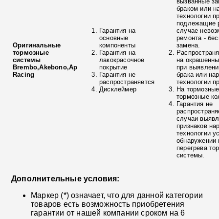
вызванные з
браком или н
технологии п
подлежащие р
Гарантия на
случае невоз
основные
ремонта - бе
Оригинальные
компоненты
замена.
тормозные
Гарантия на
Распространя
системы
лакокрасочное
на окрашенны
Brembo,Akebono,Ap
покрытие
при выявлени
Racing
Гарантия не
брака или на
распространяется
технологии п
Дисклеймер
На тормозные
тормозные ко
Гарантия не
распространя
случаи выяв
признаков на
технологии у
обнаружении 
перегрева то
системы.
Дополнительные условия:
Маркер (*) означает, что для данной категории
товаров есть возможность приобретения
гарантии от нашей компании сроком на 6