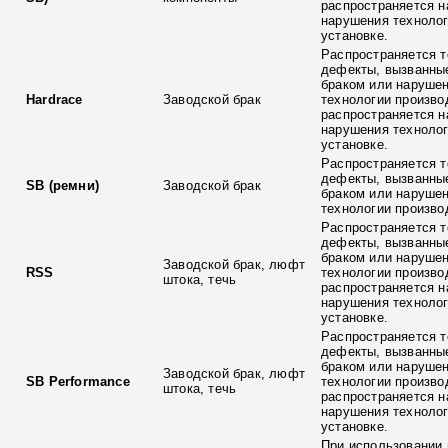
распространяется н
нарушения технолог
установке.
Распространяется т
дефекты, вызванны
браком или наруше
Hardrace
Заводской брак
технологии произво
распространяется н
нарушения технолог
установке.
Распространяется т
дефекты, вызванны
SB (ремни)
Заводской брак
браком или наруше
технологии произво
Распространяется т
дефекты, вызванны
браком или наруше
Заводской брак, люфт
RSS
технологии произво
штока, течь
распространяется н
нарушения технолог
установке.
Распространяется т
дефекты, вызванны
браком или наруше
Заводской брак, люфт
SB Performance
технологии произво
штока, течь
распространяется н
нарушения технолог
установке.
При использовании 