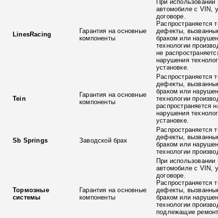
При использовании 
автомобиле с VIN, 
договоре.
Распространяется т
Гарантия на основные
дефекты, вызванны
LinesRacing
компоненты
браком или наруше
технологии произво
не распространяетс
нарушения технолог
установке.
Распространяется т
дефекты, вызванны
браком или наруше
Гарантия на основные
Tein
технологии произво
компоненты
распространяется н
нарушения технолог
установке.
Распространяется т
дефекты, вызванны
Sb Springs
Заводской брак
браком или наруше
технологии произво
При использовании 
автомобиле с VIN, 
договоре.
Распространяется т
Тормозные
Гарантия на основные
дефекты, вызванны
системы
компоненты
браком или наруше
технологии произво
подлежащие ремонт