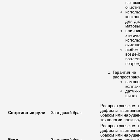
высоко
очисти
исполь
контак
для ди
матовы
влияни
химиче
исполь
очистк
любом 
воздей
повлек
повреж
Гарантия не
распространя
самоце
колпак
датчик
шинах
Распространяется т
дефекты, вызванны
Спортивные рули
Заводской брак
браком или наруше
технологии произво
Распространяется т
дефекты, вызванны
браком или наруше
Fapo
Заводской брак
технологии произво