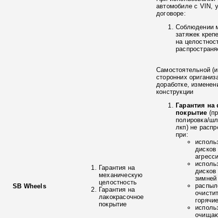
автомобиле с VIN, 
договоре:
Соблюдении 
затяжек креп
на целостнос
распространя
Самостоятельной (и
сторонних ориганиз
доработке, изменен
конструкции
Гарантия на
покрытие
(п
полировка/ш
лкп) не расп
при:
исполь
дисков
агресс
исполь
Гарантия на
дисков
механическую
зимней
целостность
распыл
SB Wheels
Гарантия на
очисти
лакокрасочное
горячи
покрытие
исполь
очищаю