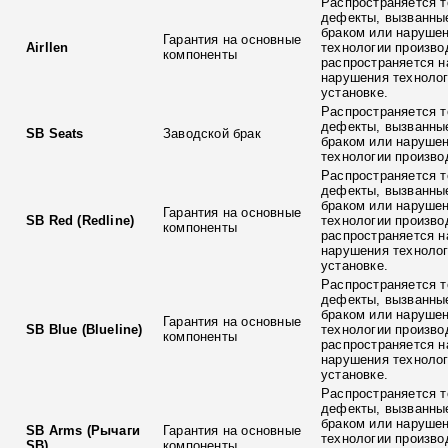
Распространяется т
дефекты, вызванны
браком или наруше
Гарантия на основные
Airllen
технологии произво
компоненты
распространяется н
нарушения технолог
установке.
Распространяется т
дефекты, вызванны
SB Seats
Заводской брак
браком или наруше
технологии произво
Распространяется т
дефекты, вызванны
браком или наруше
Гарантия на основные
SB Red (Redline)
технологии произво
компоненты
распространяется н
нарушения технолог
установке.
Распространяется т
дефекты, вызванны
браком или наруше
Гарантия на основные
SB Blue (Blueline)
технологии произво
компоненты
распространяется н
нарушения технолог
установке.
Распространяется т
дефекты, вызванны
браком или наруше
SB Arms (Рычаги
Гарантия на основные
технологии произво
SB)
компоненты