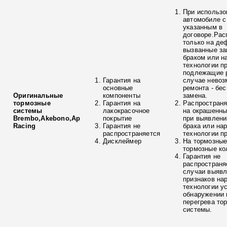
При использо
автомобиле с
указанным в
договоре.Рас
только на де
вызванные з
браком или н
технологии п
подлежащие р
Гарантия на
случае невоз
основные
ремонта - бе
Оригинальные
компоненты
замена.
тормозные
Гарантия на
Распространя
системы
лакокрасочное
на окрашенны
Brembo,Akebono,Ap
покрытие
при выявлени
Racing
Гарантия не
брака или на
распространяется
технологии п
Дисклеймер
На тормозные
тормозные ко
Гарантия не
распространя
случаи выяв
признаков на
технологии у
обнаружении 
перегрева то
системы.