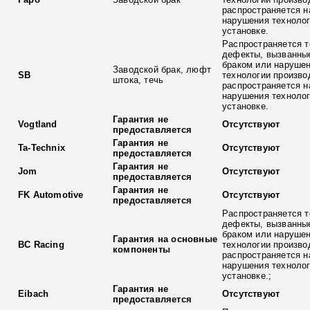
распространяется н
нарушения технолог
установке.
Распространяется т
дефекты, вызванны
браком или наруше
Заводской брак, люфт
SB
технологии произво
штока, течь
распространяется н
нарушения технолог
установке.
Гарантия не
Vogtland
Отсутствуют
предоставляется
Гарантия не
Ta-Technix
Отсутствуют
предоставляется
Гарантия не
Jom
Отсутствуют
предоставляется
Гарантия не
FK Automotive
Отсутствуют
предоставляется
Распространяется т
дефекты, вызванны
браком или наруше
Гарантия на основные
BC Racing
технологии произво
компоненты
распространяется н
нарушения технолог
установке.;
Гарантия не
Eibach
Отсутствуют
предоставляется