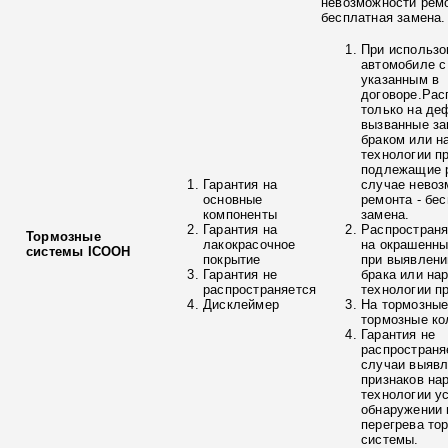
невозможности ремо
бесплатная замена.
При использо
автомобиле с
указанным в
договоре.Рас
только на де
вызванные з
браком или н
технологии п
подлежащие р
Гарантия на
случае невоз
основные
ремонта - бе
компоненты
замена.
Гарантия на
Распространя
Тормозные
лакокрасочное
на окрашенны
системы ICOOH
покрытие
при выявлени
Гарантия не
брака или на
распространяется
технологии п
Дисклеймер
На тормозные
тормозные ко
Гарантия не
распространя
случаи выяв
признаков на
технологии у
обнаружении 
перегрева то
системы.