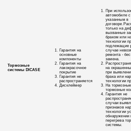
При использо
автомобиле с
указанным в
договоре.Рас
только на де
вызванные з
браком или н
технологии п
подлежащие р
Гарантия на
случае невоз
основные
ремонта - бе
компоненты
замена.
Гарантия на
Распространя
Тормозные
лакокрасочное
на окрашенны
системы DICASE
покрытие
при выявлени
Гарантия не
брака или на
распространяется
технологии п
Дисклеймер
На тормозные
тормозные ко
Гарантия не
распространя
случаи выяв
признаков на
технологии у
обнаружении 
перегрева то
системы.