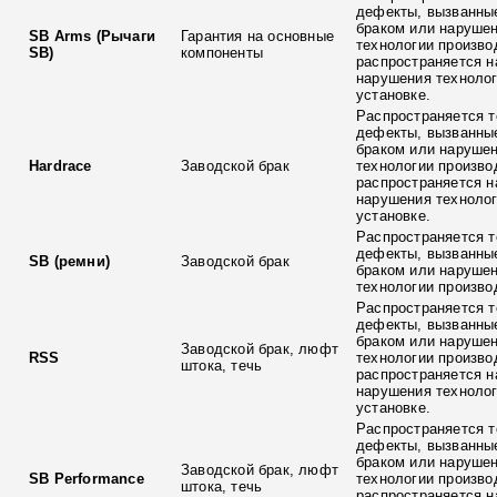
дефекты, вызванны
браком или наруше
SB Arms (Рычаги
Гарантия на основные
технологии произво
SB)
компоненты
распространяется н
нарушения технолог
установке.
Распространяется т
дефекты, вызванны
браком или наруше
Hardrace
Заводской брак
технологии произво
распространяется н
нарушения технолог
установке.
Распространяется т
дефекты, вызванны
SB (ремни)
Заводской брак
браком или наруше
технологии произво
Распространяется т
дефекты, вызванны
браком или наруше
Заводской брак, люфт
RSS
технологии произво
штока, течь
распространяется н
нарушения технолог
установке.
Распространяется т
дефекты, вызванны
браком или наруше
Заводской брак, люфт
SB Performance
технологии произво
штока, течь
распространяется н