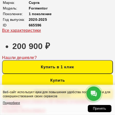
Марка:
Cupra
Модель:
Formentor
Поколение:
1 поколение
Год выпуска:
2020-2025
ID
665596
Все характеристики
200 900 ₽
Нашли дешевле?
Купить в 1 клик
Купить
Кредит банка партнера от
Веб-сайт использует куки для повышения удобства посетителей и для
10 574 ₽ в месяц
совершенствования своих сервисов
Можно установить и
Подробнее
настроить
Принять
в нашем Автосервисе