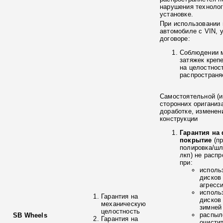
нарушения технолог
установке.
При использовании 
автомобиле с VIN, 
договоре:
Соблюдении 
затяжек креп
на целостнос
распространя
Самостоятельной (и
сторонних ориганиз
доработке, изменен
конструкции
Гарантия на
покрытие
(п
полировка/ш
лкп) не расп
при:
исполь
дисков
агресс
исполь
Гарантия на
дисков
механическую
зимней
целостность
распыл
SB Wheels
Гарантия на
очисти