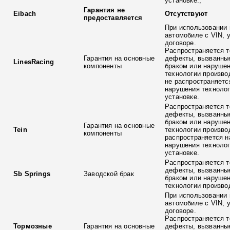
установке.;
Гарантия не
Eibach
Отсутствуют
предоставляется
При использовании 
автомобиле с VIN, 
договоре.
Распространяется т
Гарантия на основные
дефекты, вызванны
LinesRacing
компоненты
браком или наруше
технологии произво
не распространяетс
нарушения технолог
установке.
Распространяется т
дефекты, вызванны
браком или наруше
Гарантия на основные
Tein
технологии произво
компоненты
распространяется н
нарушения технолог
установке.
Распространяется т
дефекты, вызванны
Sb Springs
Заводской брак
браком или наруше
технологии произво
При использовании 
автомобиле с VIN, 
договоре.
Распространяется т
Тормозные
Гарантия на основные
дефекты, вызванны