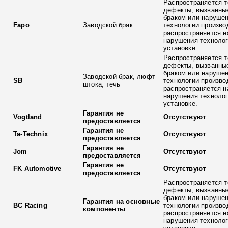
Распространяется т
дефекты, вызванны
браком или наруше
Fapo
Заводской брак
технологии произво
распространяется н
нарушения технолог
установке.
Распространяется т
дефекты, вызванны
браком или наруше
Заводской брак, люфт
SB
технологии произво
штока, течь
распространяется н
нарушения технолог
установке.
Гарантия не
Vogtland
Отсутствуют
предоставляется
Гарантия не
Ta-Technix
Отсутствуют
предоставляется
Гарантия не
Jom
Отсутствуют
предоставляется
Гарантия не
FK Automotive
Отсутствуют
предоставляется
Распространяется т
дефекты, вызванны
браком или наруше
Гарантия на основные
BC Racing
технологии произво
компоненты
распространяется н
нарушения технолог