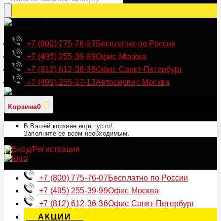
Позвонить нам
+7 (800) 775-76-07
Бесплатно по России
+7 (495) 255-39-99
Офис Москва
+7 (812) 612-36-36
Офис Санкт-Петербург
+7 (495) 255-17-13
Автосервис Москва
Корзина
0
В Вашей корзине ещё пусто!
Заполните ее всем необходимым.
+7 (800) 775-76-07
Бесплатно по России
+7 (495) 255-39-99
Офис Москва
+7 (812) 612-36-36
Офис Санкт-Петербург
АКЦИИ