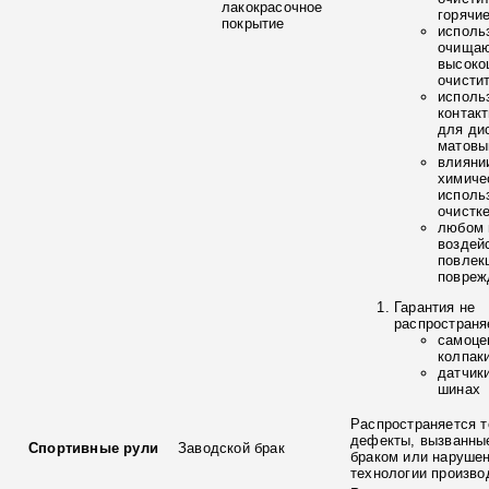
лакокрасочное
горячи
покрытие
исполь
очищаю
высоко
очисти
исполь
контак
для ди
матовы
влияни
химиче
исполь
очистк
любом 
воздей
повлек
повреж
Гарантия не
распространя
самоце
колпак
датчик
шинах
Распространяется т
дефекты, вызванны
Спортивные рули
Заводской брак
браком или наруше
технологии произво