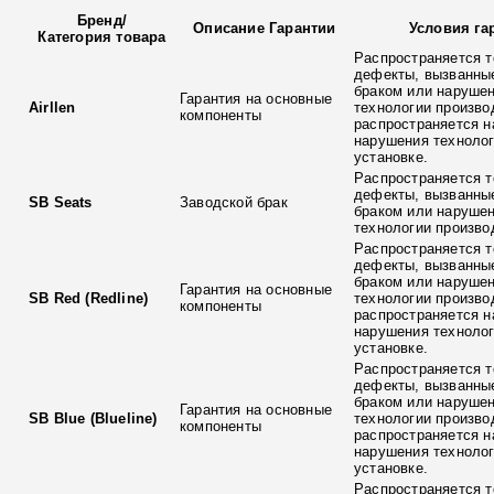
Бренд
/
Описание Гарантии
Условия га
Категория товара
Распространяется т
дефекты, вызванны
браком или наруше
Гарантия на основные
Airllen
технологии произво
компоненты
распространяется н
нарушения технолог
установке.
Распространяется т
дефекты, вызванны
SB Seats
Заводской брак
браком или наруше
технологии произво
Распространяется т
дефекты, вызванны
браком или наруше
Гарантия на основные
SB Red (Redline)
технологии произво
компоненты
распространяется н
нарушения технолог
установке.
Распространяется т
дефекты, вызванны
браком или наруше
Гарантия на основные
SB Blue (Blueline)
технологии произво
компоненты
распространяется н
нарушения технолог
установке.
Распространяется т