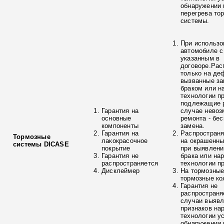
обнаружении 
перегрева то
системы.
При использо
автомобиле с
указанным в
договоре.Рас
только на де
вызванные з
браком или н
технологии п
подлежащие р
Гарантия на
случае невоз
основные
ремонта - бе
компоненты
замена.
Гарантия на
Распространя
Тормозные
лакокрасочное
на окрашенны
системы DICASE
покрытие
при выявлени
Гарантия не
брака или на
распространяется
технологии п
Дисклеймер
На тормозные
тормозные ко
Гарантия не
распространя
случаи выяв
признаков на
технологии у
обнаружении 