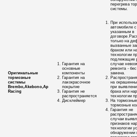
перегрева то
системы.
При использо
автомобиле с
указанным в
договоре.Рас
только на де
вызванные з
браком или н
технологии п
подлежащие р
Гарантия на
случае невоз
основные
ремонта - бе
Оригинальные
компоненты
замена.
тормозные
Гарантия на
Распространя
системы
лакокрасочное
на окрашенны
Brembo,Akebono,Ap
покрытие
при выявлени
Racing
Гарантия не
брака или на
распространяется
технологии п
Дисклеймер
На тормозные
тормозные ко
Гарантия не
распространя
случаи выяв
признаков на
технологии у
обнаружении 