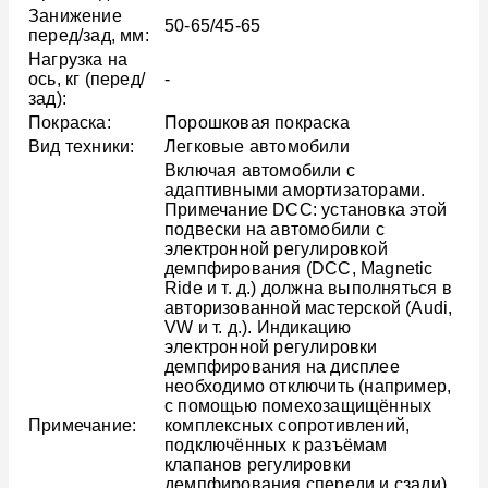
Занижение
50-65/45-65
перед/зад, мм:
Нагрузка на
ось, кг (перед/
-
зад):
Покраска:
Порошковая покраска
Вид техники:
Легковые автомобили
Включая автомобили с
адаптивными амортизаторами.
Примечание DCC: установка этой
подвески на автомобили с
электронной регулировкой
демпфирования (DCC, Magnetic
Ride и т. д.) должна выполняться в
авторизованной мастерской (Audi,
VW и т. д.). Индикацию
электронной регулировки
демпфирования на дисплее
необходимо отключить (например,
с помощью помехозащищённых
Примечание:
комплексных сопротивлений,
подключённых к разъёмам
клапанов регулировки
демпфирования спереди и сзади).