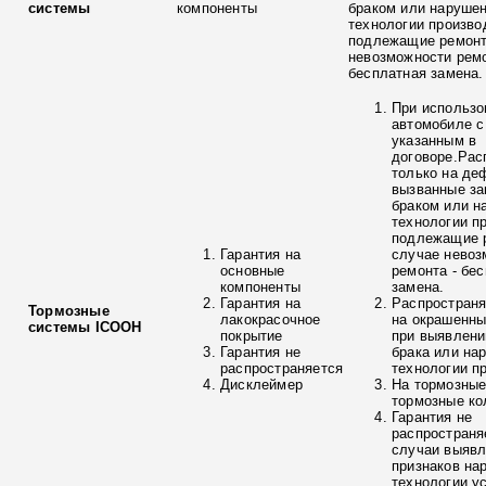
системы
компоненты
браком или наруше
технологии произво
подлежащие ремонт
невозможности ремо
бесплатная замена.
При использо
автомобиле с
указанным в
договоре.Рас
только на де
вызванные з
браком или н
технологии п
подлежащие р
Гарантия на
случае невоз
основные
ремонта - бе
компоненты
замена.
Гарантия на
Распространя
Тормозные
лакокрасочное
на окрашенны
системы ICOOH
покрытие
при выявлени
Гарантия не
брака или на
распространяется
технологии п
Дисклеймер
На тормозные
тормозные ко
Гарантия не
распространя
случаи выяв
признаков на
технологии у