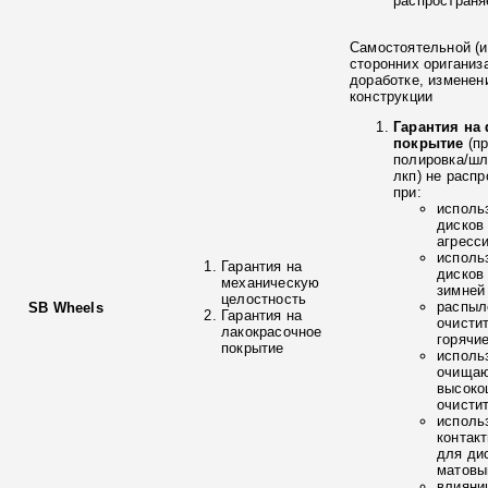
распространя
Самостоятельной (и
сторонних ориганиз
доработке, изменен
конструкции
Гарантия на
покрытие
(п
полировка/ш
лкп) не расп
при:
исполь
дисков
агресс
исполь
Гарантия на
дисков
механическую
зимней
целостность
распыл
SB Wheels
Гарантия на
очисти
лакокрасочное
горячи
покрытие
исполь
очищаю
высоко
очисти
исполь
контак
для ди
матовы
влияни