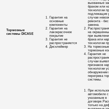
вызванные з
браком или н
технологии п
подлежащие р
Гарантия на
случае невоз
основные
ремонта - бе
компоненты
замена.
Гарантия на
Распространя
Тормозные
лакокрасочное
на окрашенны
системы DICASE
покрытие
при выявлени
Гарантия не
брака или на
распространяется
технологии п
Дисклеймер
На тормозные
тормозные ко
Гарантия не
распространя
случаи выяв
признаков на
технологии у
обнаружении 
перегрева то
системы.
При использо
автомобиле с
указанным в
договоре.Рас
только на де
вызванные з