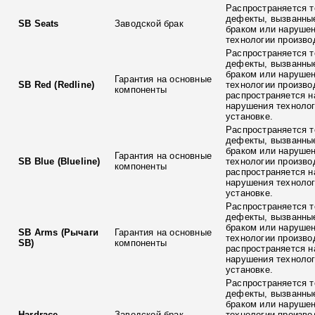
Распространяется т
дефекты, вызванны
SB Seats
Заводской брак
браком или наруше
технологии произво
Распространяется т
дефекты, вызванны
браком или наруше
Гарантия на основные
SB Red (Redline)
технологии произво
компоненты
распространяется н
нарушения технолог
установке.
Распространяется т
дефекты, вызванны
браком или наруше
Гарантия на основные
SB Blue (Blueline)
технологии произво
компоненты
распространяется н
нарушения технолог
установке.
Распространяется т
дефекты, вызванны
браком или наруше
SB Arms (Рычаги
Гарантия на основные
технологии произво
SB)
компоненты
распространяется н
нарушения технолог
установке.
Распространяется т
дефекты, вызванны
браком или наруше
Hardrace
Заводской брак
технологии произво