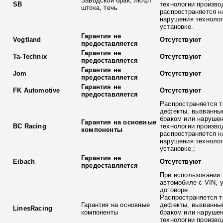
Заводской брак, люфт
SB
технологии произво
штока, течь
распространяется н
нарушения технолог
установке.
Гарантия не
Vogtland
Отсутствуют
предоставляется
Гарантия не
Ta-Technix
Отсутствуют
предоставляется
Гарантия не
Jom
Отсутствуют
предоставляется
Гарантия не
FK Automotive
Отсутствуют
предоставляется
Распространяется т
дефекты, вызванны
браком или наруше
Гарантия на основные
BC Racing
технологии произво
компоненты
распространяется н
нарушения технолог
установке.;
Гарантия не
Eibach
Отсутствуют
предоставляется
При использовании 
автомобиле с VIN, 
договоре.
Распространяется т
Гарантия на основные
дефекты, вызванны
LinesRacing
компоненты
браком или наруше
технологии произво