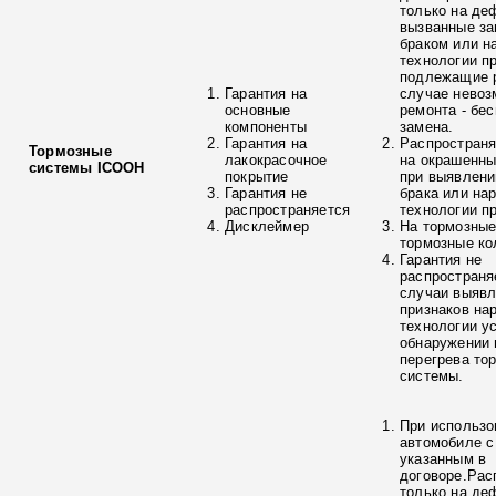
только на де
вызванные з
браком или н
технологии п
подлежащие р
Гарантия на
случае невоз
основные
ремонта - бе
компоненты
замена.
Гарантия на
Распространя
Тормозные
лакокрасочное
на окрашенны
системы ICOOH
покрытие
при выявлени
Гарантия не
брака или на
распространяется
технологии п
Дисклеймер
На тормозные
тормозные ко
Гарантия не
распространя
случаи выяв
признаков на
технологии у
обнаружении 
перегрева то
системы.
При использо
автомобиле с
указанным в
договоре.Рас
только на де