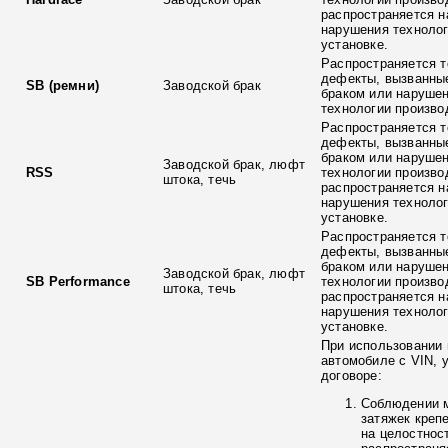
распространяется н
нарушения технолог
установке.
Распространяется т
дефекты, вызванны
SB (ремни)
Заводской брак
браком или наруше
технологии произво
Распространяется т
дефекты, вызванны
браком или наруше
Заводской брак, люфт
RSS
технологии произво
штока, течь
распространяется н
нарушения технолог
установке.
Распространяется т
дефекты, вызванны
браком или наруше
Заводской брак, люфт
SB Performance
технологии произво
штока, течь
распространяется н
нарушения технолог
установке.
При использовании 
автомобиле с VIN, 
договоре:
Соблюдении 
затяжек креп
на целостнос