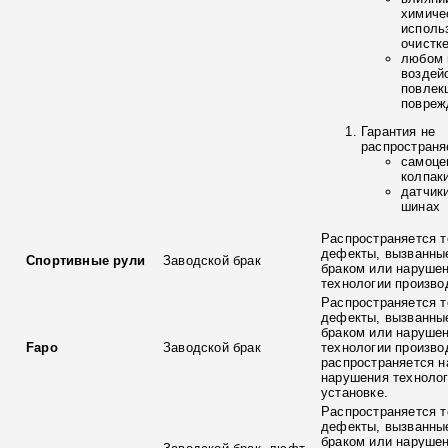
химиче
исполь
очистк
любом 
воздей
повлек
повреж
Гарантия не
распространя
самоце
колпак
датчик
шинах
Распространяется т
дефекты, вызванны
Спортивные рули
Заводской брак
браком или наруше
технологии произво
Распространяется т
дефекты, вызванны
браком или наруше
Fapo
Заводской брак
технологии произво
распространяется н
нарушения технолог
установке.
Распространяется т
дефекты, вызванны
браком или наруше