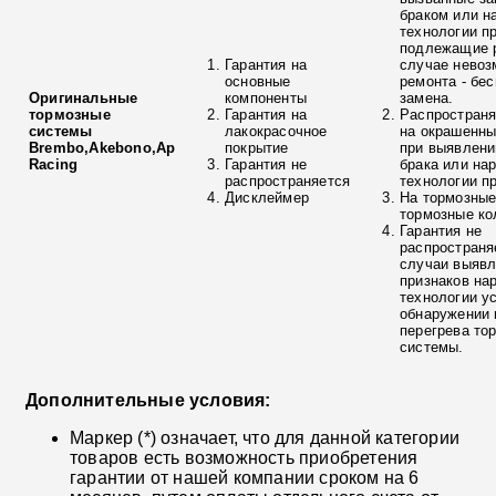
браком или н
технологии п
подлежащие р
Гарантия на
случае невоз
основные
ремонта - бе
Оригинальные
компоненты
замена.
тормозные
Гарантия на
Распространя
системы
лакокрасочное
на окрашенны
Brembo,Akebono,Ap
покрытие
при выявлени
Racing
Гарантия не
брака или на
распространяется
технологии п
Дисклеймер
На тормозные
тормозные ко
Гарантия не
распространя
случаи выяв
признаков на
технологии у
обнаружении 
перегрева то
системы.
Дополнительные условия:
Маркер (*) означает, что для данной категории
товаров есть возможность приобретения
гарантии от нашей компании сроком на 6