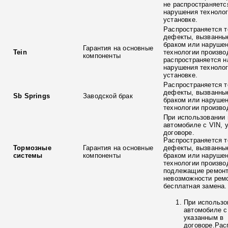
не распространяетс
нарушения технолог
установке.
Распространяется т
дефекты, вызванны
браком или наруше
Гарантия на основные
Tein
технологии произво
компоненты
распространяется н
нарушения технолог
установке.
Распространяется т
дефекты, вызванны
Sb Springs
Заводской брак
браком или наруше
технологии произво
При использовании 
автомобиле с VIN, 
договоре.
Распространяется т
Тормозные
Гарантия на основные
дефекты, вызванны
системы
компоненты
браком или наруше
технологии произво
подлежащие ремонт
невозможности ремо
бесплатная замена.
При использо
автомобиле с
указанным в
договоре.Рас