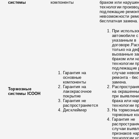
системы
компоненты
браком или наруше
технологии произво
подлежащие ремонт
невозможности ремо
бесплатная замена.
При использо
автомобиле с
указанным в
договоре.Рас
только на де
вызванные з
браком или н
технологии п
подлежащие р
Гарантия на
случае невоз
основные
ремонта - бе
компоненты
замена.
Гарантия на
Распространя
Тормозные
лакокрасочное
на окрашенны
системы ICOOH
покрытие
при выявлени
Гарантия не
брака или на
распространяется
технологии п
Дисклеймер
На тормозные
тормозные ко
Гарантия не
распространя
случаи выяв
признаков на
технологии у