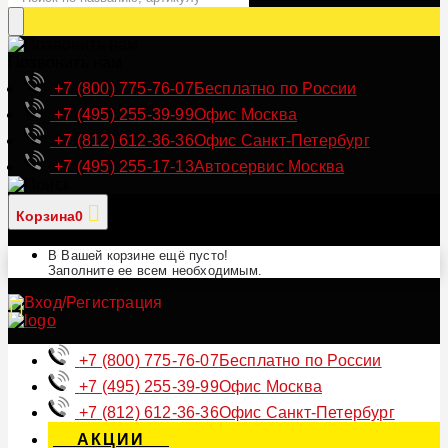
Позвонить нам
+7 (800) 775-76-07
Бесплатно по России
+7 (495) 255-39-99
Офис Москва
+7 (812) 612-36-36
Офис Санкт-Петербург
+7 (495) 255-17-13
Автосервис Москва
Корзина
0
В Вашей корзине ещё пусто!
Заполните ее всем необходимым.
+7 (800) 775-76-07
Бесплатно по России
+7 (495) 255-39-99
Офис Москва
+7 (812) 612-36-36
Офис Санкт-Петербург
АКЦИИ