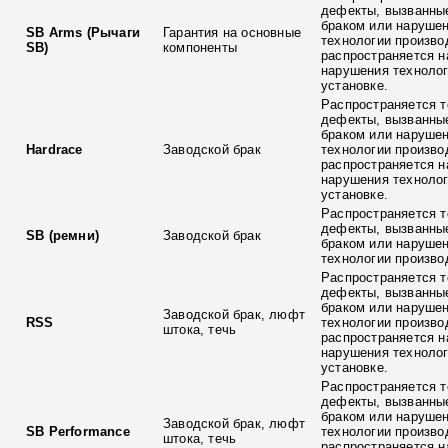
дефекты, вызванны
браком или наруше
SB Arms (Рычаги
Гарантия на основные
технологии произво
SB)
компоненты
распространяется н
нарушения технолог
установке.
Распространяется т
дефекты, вызванны
браком или наруше
Hardrace
Заводской брак
технологии произво
распространяется н
нарушения технолог
установке.
Распространяется т
дефекты, вызванны
SB (ремни)
Заводской брак
браком или наруше
технологии произво
Распространяется т
дефекты, вызванны
браком или наруше
Заводской брак, люфт
RSS
технологии произво
штока, течь
распространяется н
нарушения технолог
установке.
Распространяется т
дефекты, вызванны
браком или наруше
Заводской брак, люфт
SB Performance
технологии произво
штока, течь
распространяется н