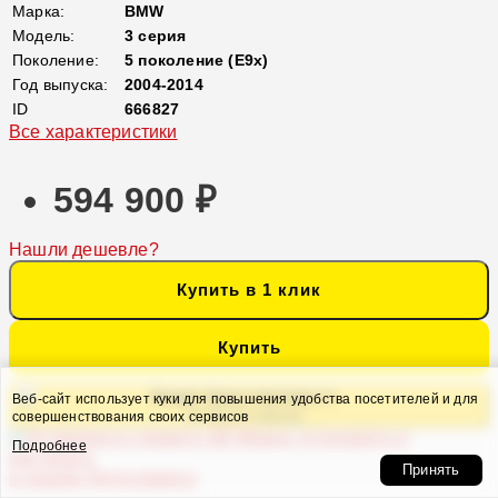
Марка:
BMW
Модель:
3 серия
Поколение:
5 поколение (E9x)
Год выпуска:
2004-2014
ID
666827
Все характеристики
594 900 ₽
Нашли дешевле?
Купить в 1 клик
Купить
Кредит банка партнера от
Веб-сайт использует куки для повышения удобства посетителей и для
31 311 ₽ в месяц
совершенствования своих сервисов
Можно установить и
Подробнее
настроить
Принять
в нашем Автосервисе