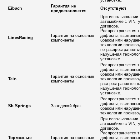
установке.;
Гарантия не
Eibach
Отсутствуют
предоставляется
При использовании 
автомобиле с VIN, 
договоре.
Распространяется т
Гарантия на основные
дефекты, вызванны
LinesRacing
компоненты
браком или наруше
технологии произво
не распространяетс
нарушения технолог
установке.
Распространяется т
дефекты, вызванны
браком или наруше
Гарантия на основные
Tein
технологии произво
компоненты
распространяется н
нарушения технолог
установке.
Распространяется т
дефекты, вызванны
Sb Springs
Заводской брак
браком или наруше
технологии произво
При использовании 
автомобиле с VIN, 
договоре.
Распространяется т
Тормозные
Гарантия на основные
дефекты, вызванны