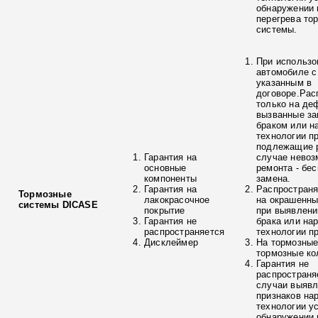
обнаружении 
перегрева то
системы.
При использо
автомобиле с
указанным в
договоре.Рас
только на де
вызванные з
браком или н
технологии п
подлежащие р
Гарантия на
случае невоз
основные
ремонта - бе
компоненты
замена.
Гарантия на
Распространя
Тормозные
лакокрасочное
на окрашенны
системы DICASE
покрытие
при выявлени
Гарантия не
брака или на
распространяется
технологии п
Дисклеймер
На тормозные
тормозные ко
Гарантия не
распространя
случаи выяв
признаков на
технологии у
обнаружении 