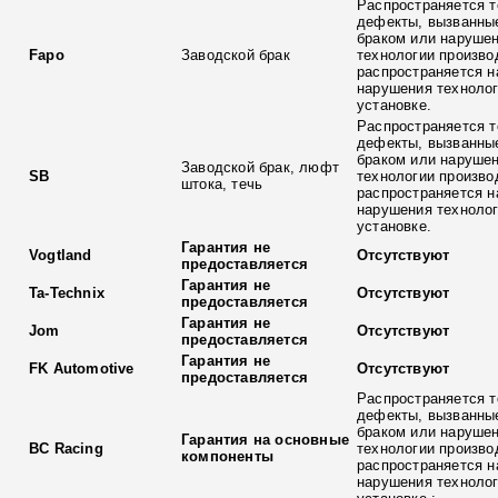
Распространяется т
дефекты, вызванны
браком или наруше
Fapo
Заводской брак
технологии произво
распространяется н
нарушения технолог
установке.
Распространяется т
дефекты, вызванны
браком или наруше
Заводской брак, люфт
SB
технологии произво
штока, течь
распространяется н
нарушения технолог
установке.
Гарантия не
Vogtland
Отсутствуют
предоставляется
Гарантия не
Ta-Technix
Отсутствуют
предоставляется
Гарантия не
Jom
Отсутствуют
предоставляется
Гарантия не
FK Automotive
Отсутствуют
предоставляется
Распространяется т
дефекты, вызванны
браком или наруше
Гарантия на основные
BC Racing
технологии произво
компоненты
распространяется н
нарушения технолог