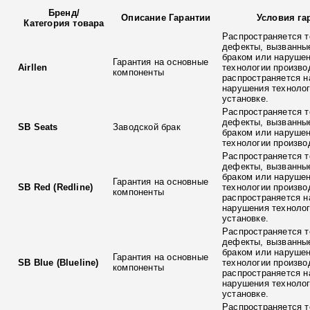
Бренд
/
Описание Гарантии
Условия га
Категория товара
Распространяется т
дефекты, вызванны
браком или наруше
Гарантия на основные
Airllen
технологии произво
компоненты
распространяется н
нарушения технолог
установке.
Распространяется т
дефекты, вызванны
SB Seats
Заводской брак
браком или наруше
технологии произво
Распространяется т
дефекты, вызванны
браком или наруше
Гарантия на основные
SB Red (Redline)
технологии произво
компоненты
распространяется н
нарушения технолог
установке.
Распространяется т
дефекты, вызванны
браком или наруше
Гарантия на основные
SB Blue (Blueline)
технологии произво
компоненты
распространяется н
нарушения технолог
установке.
Распространяется т