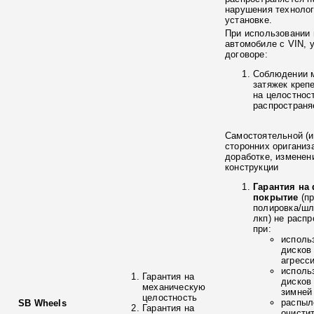
нарушения технолог
установке.
При использовании 
автомобиле с VIN, 
договоре:
Соблюдении 
затяжек креп
на целостнос
распространя
Самостоятельной (и
сторонних ориганиз
доработке, изменен
конструкции
Гарантия на
покрытие
(п
полировка/ш
лкп) не расп
при:
исполь
дисков
агресс
исполь
Гарантия на
дисков
механическую
зимней
целостность
распыл
SB Wheels
Гарантия на
очисти