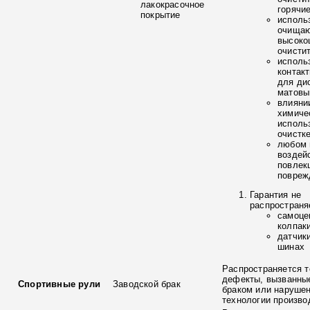
лакокрасочное
горячи
покрытие
исполь
очищаю
высоко
очисти
исполь
контак
для ди
матовы
влияни
химиче
исполь
очистк
любом 
воздей
повлек
повреж
Гарантия не
распространя
самоце
колпак
датчик
шинах
Распространяется т
дефекты, вызванны
Спортивные рули
Заводской брак
браком или наруше
технологии произво