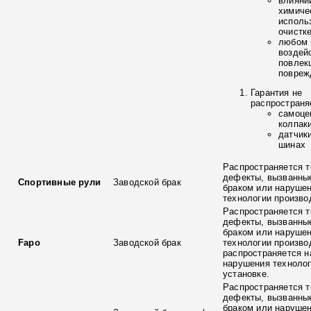
влияни
химиче
исполь
очистк
любом 
воздей
повлек
повреж
Гарантия не
распространя
самоце
колпак
датчик
шинах
Распространяется т
дефекты, вызванны
Спортивные рули
Заводской брак
браком или наруше
технологии произво
Распространяется т
дефекты, вызванны
браком или наруше
Fapo
Заводской брак
технологии произво
распространяется н
нарушения технолог
установке.
Распространяется т
дефекты, вызванны
браком или наруше