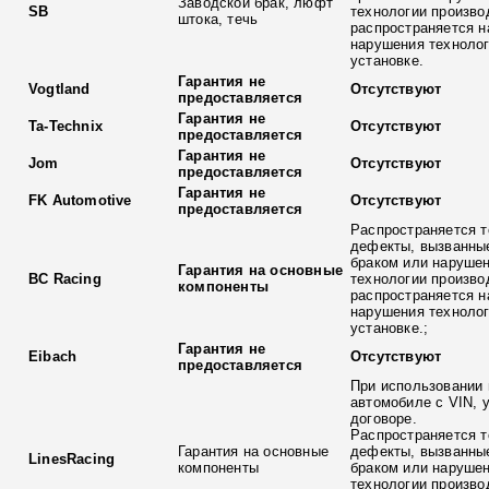
Заводской брак, люфт
SB
технологии произво
штока, течь
распространяется н
нарушения технолог
установке.
Гарантия не
Vogtland
Отсутствуют
предоставляется
Гарантия не
Ta-Technix
Отсутствуют
предоставляется
Гарантия не
Jom
Отсутствуют
предоставляется
Гарантия не
FK Automotive
Отсутствуют
предоставляется
Распространяется т
дефекты, вызванны
браком или наруше
Гарантия на основные
BC Racing
технологии произво
компоненты
распространяется н
нарушения технолог
установке.;
Гарантия не
Eibach
Отсутствуют
предоставляется
При использовании 
автомобиле с VIN, 
договоре.
Распространяется т
Гарантия на основные
дефекты, вызванны
LinesRacing
компоненты
браком или наруше
технологии произво