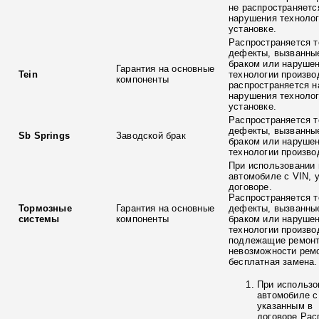
не распространяетс
нарушения технолог
установке.
Распространяется т
дефекты, вызванны
браком или наруше
Гарантия на основные
Tein
технологии произво
компоненты
распространяется н
нарушения технолог
установке.
Распространяется т
дефекты, вызванны
Sb Springs
Заводской брак
браком или наруше
технологии произво
При использовании 
автомобиле с VIN, 
договоре.
Распространяется т
Тормозные
Гарантия на основные
дефекты, вызванны
системы
компоненты
браком или наруше
технологии произво
подлежащие ремонт
невозможности ремо
бесплатная замена.
При использо
автомобиле с
указанным в
договоре.Рас