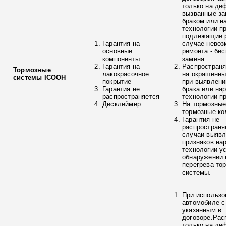
только на де
вызванные з
браком или н
технологии п
подлежащие р
Гарантия на
случае невоз
основные
ремонта - бе
компоненты
замена.
Гарантия на
Распространя
Тормозные
лакокрасочное
на окрашенны
системы ICOOH
покрытие
при выявлени
Гарантия не
брака или на
распространяется
технологии п
Дисклеймер
На тормозные
тормозные ко
Гарантия не
распространя
случаи выяв
признаков на
технологии у
обнаружении 
перегрева то
системы.
При использо
автомобиле с
указанным в
договоре.Рас
только на де