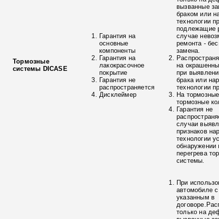
вызванные з
браком или н
технологии п
подлежащие р
Гарантия на
случае невоз
основные
ремонта - бе
компоненты
замена.
Гарантия на
Распространя
Тормозные
лакокрасочное
на окрашенны
системы DICASE
покрытие
при выявлени
Гарантия не
брака или на
распространяется
технологии п
Дисклеймер
На тормозные
тормозные ко
Гарантия не
распространя
случаи выяв
признаков на
технологии у
обнаружении 
перегрева то
системы.
При использо
автомобиле с
указанным в
договоре.Рас
только на де