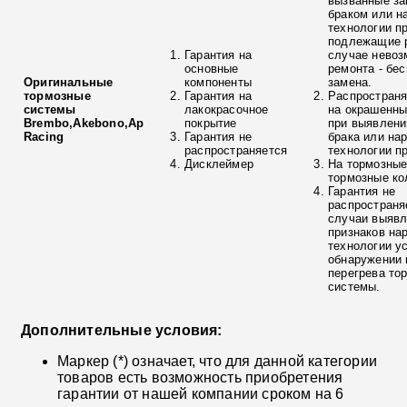
вызванные з
браком или н
технологии п
подлежащие р
Гарантия на
случае невоз
основные
ремонта - бе
Оригинальные
компоненты
замена.
тормозные
Гарантия на
Распространя
системы
лакокрасочное
на окрашенны
Brembo,Akebono,Ap
покрытие
при выявлени
Racing
Гарантия не
брака или на
распространяется
технологии п
Дисклеймер
На тормозные
тормозные ко
Гарантия не
распространя
случаи выяв
признаков на
технологии у
обнаружении 
перегрева то
системы.
Дополнительные условия:
Маркер (*) означает, что для данной категории
товаров есть возможность приобретения
гарантии от нашей компании сроком на 6