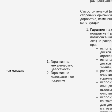
распространя
Самостоятельной (и
сторонних ориганиз
доработке, изменен
конструкции
Гарантия на
покрытие
(п
полировка/ш
лкп) не расп
при:
исполь
дисков
агресс
исполь
Гарантия на
дисков
механическую
зимней
целостность
распыл
SB Wheels
Гарантия на
очисти
лакокрасочное
горячи
покрытие
исполь
очищаю
высоко
очисти
исполь
контак
для ди
матовы