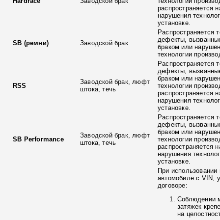
Hardrace
Заводской брак
технологии произво
распространяется н
нарушения технолог
установке.
Распространяется т
дефекты, вызванны
SB (ремни)
Заводской брак
браком или наруше
технологии произво
Распространяется т
дефекты, вызванны
браком или наруше
Заводской брак, люфт
RSS
технологии произво
штока, течь
распространяется н
нарушения технолог
установке.
Распространяется т
дефекты, вызванны
браком или наруше
Заводской брак, люфт
SB Performance
технологии произво
штока, течь
распространяется н
нарушения технолог
установке.
При использовании 
автомобиле с VIN, 
договоре:
Соблюдении 
затяжек креп
на целостнос