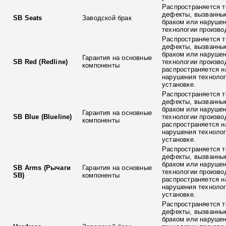
Распространяется т
дефекты, вызванны
SB Seats
Заводской брак
браком или наруше
технологии произво
Распространяется т
дефекты, вызванны
браком или наруше
Гарантия на основные
SB Red (Redline)
технологии произво
компоненты
распространяется н
нарушения технолог
установке.
Распространяется т
дефекты, вызванны
браком или наруше
Гарантия на основные
SB Blue (Blueline)
технологии произво
компоненты
распространяется н
нарушения технолог
установке.
Распространяется т
дефекты, вызванны
браком или наруше
SB Arms (Рычаги
Гарантия на основные
технологии произво
SB)
компоненты
распространяется н
нарушения технолог
установке.
Распространяется т
дефекты, вызванны
браком или наруше