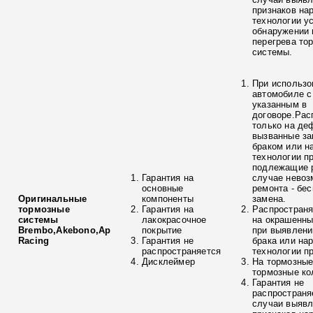
признаков на
технологии у
обнаружении 
перегрева то
системы.
При использо
автомобиле с
указанным в
договоре.Рас
только на де
вызванные з
браком или н
технологии п
подлежащие р
Гарантия на
случае невоз
основные
ремонта - бе
Оригинальные
компоненты
замена.
тормозные
Гарантия на
Распространя
системы
лакокрасочное
на окрашенны
Brembo,Akebono,Ap
покрытие
при выявлени
Racing
Гарантия не
брака или на
распространяется
технологии п
Дисклеймер
На тормозные
тормозные ко
Гарантия не
распространя
случаи выяв