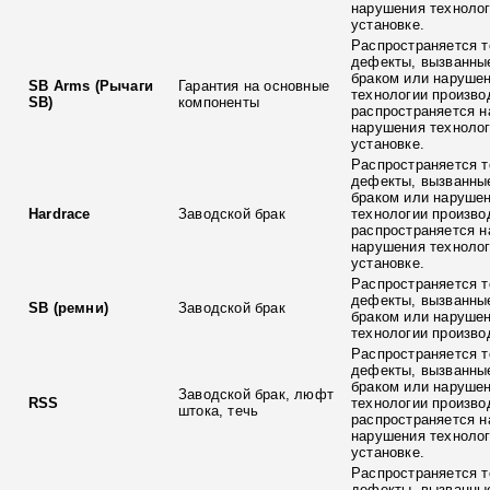
нарушения технолог
установке.
Распространяется т
дефекты, вызванны
браком или наруше
SB Arms (Рычаги
Гарантия на основные
технологии произво
SB)
компоненты
распространяется н
нарушения технолог
установке.
Распространяется т
дефекты, вызванны
браком или наруше
Hardrace
Заводской брак
технологии произво
распространяется н
нарушения технолог
установке.
Распространяется т
дефекты, вызванны
SB (ремни)
Заводской брак
браком или наруше
технологии произво
Распространяется т
дефекты, вызванны
браком или наруше
Заводской брак, люфт
RSS
технологии произво
штока, течь
распространяется н
нарушения технолог
установке.
Распространяется т
дефекты, вызванны