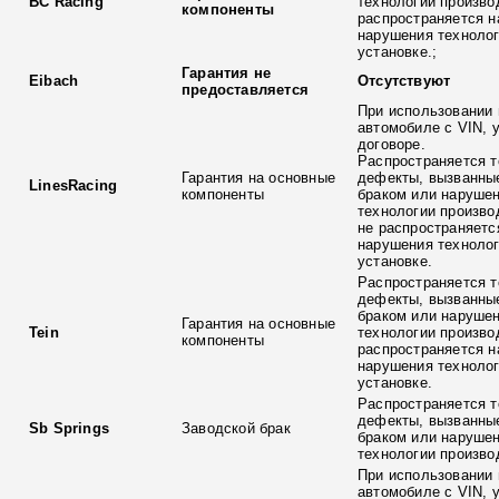
BC Racing
технологии произво
компоненты
распространяется н
нарушения технолог
установке.;
Гарантия не
Eibach
Отсутствуют
предоставляется
При использовании 
автомобиле с VIN, 
договоре.
Распространяется т
Гарантия на основные
дефекты, вызванны
LinesRacing
компоненты
браком или наруше
технологии произво
не распространяетс
нарушения технолог
установке.
Распространяется т
дефекты, вызванны
браком или наруше
Гарантия на основные
Tein
технологии произво
компоненты
распространяется н
нарушения технолог
установке.
Распространяется т
дефекты, вызванны
Sb Springs
Заводской брак
браком или наруше
технологии произво
При использовании 
автомобиле с VIN, 