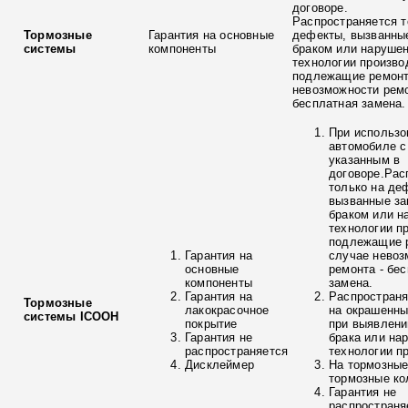
договоре.
Распространяется т
Тормозные
Гарантия на основные
дефекты, вызванны
системы
компоненты
браком или наруше
технологии произво
подлежащие ремонт
невозможности ремо
бесплатная замена.
При использо
автомобиле с
указанным в
договоре.Рас
только на де
вызванные з
браком или н
технологии п
подлежащие р
Гарантия на
случае невоз
основные
ремонта - бе
компоненты
замена.
Гарантия на
Распространя
Тормозные
лакокрасочное
на окрашенны
системы ICOOH
покрытие
при выявлени
Гарантия не
брака или на
распространяется
технологии п
Дисклеймер
На тормозные
тормозные ко
Гарантия не
распространя