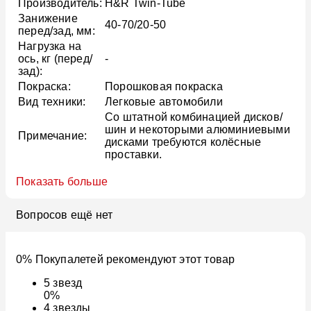
Производитель:
H&R Twin-Tube
Занижение
40-70/20-50
перед/зад, мм:
Нагрузка на
ось, кг (перед/
-
зад):
Покраска:
Порошковая покраска
Вид техники:
Легковые автомобили
Со штатной комбинацией дисков/
шин и некоторыми алюминиевыми
Примечание:
дисками требуются колёсные
проставки.
Показать больше
Вопросов ещё нет
0% Покупалетей рекомендуют этот товар
5
звезд
0%
4
звезды