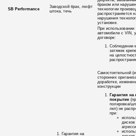
браком или наруше
Заводской брак, люфт
SB Performance
технологии произво
штока, течь
распространяется н
нарушения технолог
установке.
При использовании 
автомобиле с VIN, 
договоре:
Соблюдении 
затяжек креп
на целостнос
распространя
Самостоятельной (и
сторонних ориганиз
доработке, изменен
конструкции
Гарантия на
покрытие
(п
полировка/ш
лкп) не расп
при:
исполь
дисков
агресс
исполь
Гарантия на
дисков