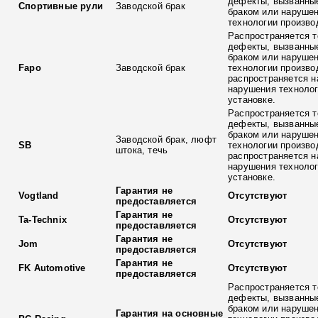
дефекты, вызванны
Спортивные рули
Заводской брак
браком или наруше
технологии произво
Распространяется т
дефекты, вызванны
браком или наруше
Fapo
Заводской брак
технологии произво
распространяется н
нарушения технолог
установке.
Распространяется т
дефекты, вызванны
браком или наруше
Заводской брак, люфт
SB
технологии произво
штока, течь
распространяется н
нарушения технолог
установке.
Гарантия не
Vogtland
Отсутствуют
предоставляется
Гарантия не
Ta-Technix
Отсутствуют
предоставляется
Гарантия не
Jom
Отсутствуют
предоставляется
Гарантия не
FK Automotive
Отсутствуют
предоставляется
Распространяется т
дефекты, вызванны
браком или наруше
Гарантия на основные