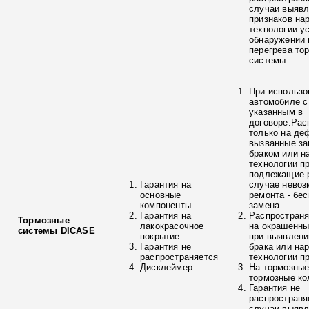
случаи выяв
признаков на
технологии у
обнаружении 
перегрева то
системы.
При использо
автомобиле с
указанным в
договоре.Рас
только на де
вызванные з
браком или н
технологии п
подлежащие р
Гарантия на
случае невоз
основные
ремонта - бе
компоненты
замена.
Гарантия на
Распространя
Тормозные
лакокрасочное
на окрашенны
системы DICASE
покрытие
при выявлени
Гарантия не
брака или на
распространяется
технологии п
Дисклеймер
На тормозные
тормозные ко
Гарантия не
распространя
случаи выяв