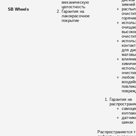
механическую
зимней
целостность
распыл
SB Wheels
Гарантия на
очисти
лакокрасочное
горячи
покрытие
исполь
очищаю
высоко
очисти
исполь
контак
для ди
матовы
влияни
химиче
исполь
очистк
любом 
воздей
повлек
повреж
Гарантия не
распространя
самоце
колпак
датчик
шинах
Распространяется т