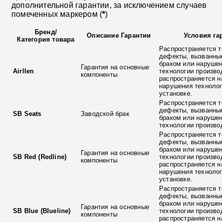
дополнительной гарантии, за исключением случаев
помеченных маркером (
*
)
Бренд
/
Описание Гарантии
Условия га
Категория товара
Распространяется т
дефекты, вызванны
браком или наруше
Гарантия на основные
Airllen
технологии произво
компоненты
распространяется н
нарушения технолог
установке.
Распространяется т
дефекты, вызванны
SB Seats
Заводской брак
браком или наруше
технологии произво
Распространяется т
дефекты, вызванны
браком или наруше
Гарантия на основные
SB Red (Redline)
технологии произво
компоненты
распространяется н
нарушения технолог
установке.
Распространяется т
дефекты, вызванны
браком или наруше
Гарантия на основные
SB Blue (Blueline)
технологии произво
компоненты
распространяется н