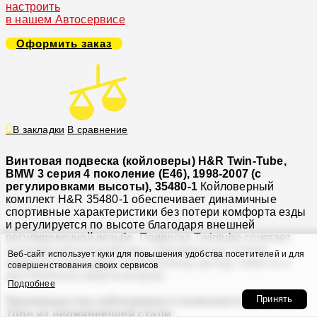
настроить
в нашем Автосервисе
Оформить заказ
В закладки
В сравнение
Винтовая подвеска (койловеры) H&R Twin-Tube,
BMW 3 серия 4 поколение (E46), 1998-2007 (с
регулировками высоты), 35480-1
Койловерный
комплект H&R 35480-1 обеспечивает динамичные
спортивные характеристики без потери комфорта езды
и регулируется по высоте благодаря внешней
регулировочной резьбе. Подвеска Twintube сочетает
спортивный внешний вид с динамичным стилем
Веб-сайт использует куки для повышения удобства посетителей и для
вождения благодаря пониженному центру тяжести и
совершенствования своих сервисов
двухтрубным амортизаторам.
Подробнее
Принять
Преимущества койловерного комплекта H&R Twin-
Tube из нержавеющей стали: